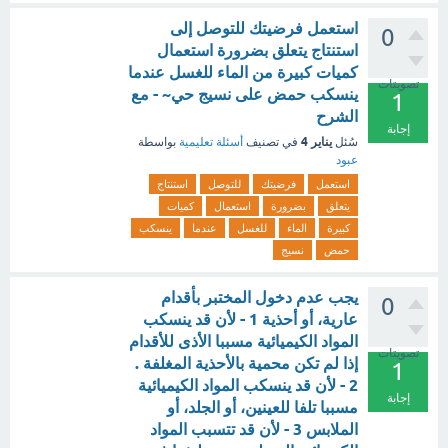
استعمل فرضيتك للتوصل إلى
0
استنتاج يتعلق بضرورة استعمال
كميات كبيرة من الماء للغسل عندما
تصويتات
ينسكب حمض على نسيج حي~ - مع
1
الشرح
إجابة
يناير 4
سُئل
في تصنيف
أسئلة تعليمية
بواسطة
عبود
استعمل
فرضيتك
للتوصل
استنتاج
يتعلق
بضرورة
استعمال
كميات
كبيرة
الماء
للغسل
عندما
ينسكب
حمض
نسيج
يجب عدم دخول المختبر بأقدام
0
عارية، أو أحذية 1 - لأن قد ينسكب
المواد الكيميائية مسببا الأذى للأقدام
تصويتات
إذا لم تكن محمية بالأحذية المغلفة .
1
2 - لأن قد ينسكب المواد الكيميائية
إجابة
مسببا تلفا للعينين، أو الجلد، أو
الملابس 3 - لأن قد تتسبب المواد