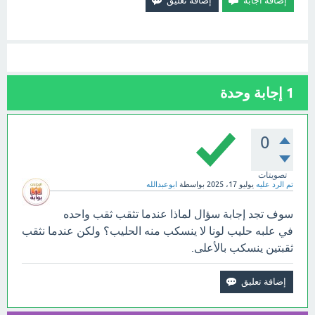
1
إجابة وحدة
0
تصويتات
تم الرد عليه
يوليو 17، 2025
بواسطة
ابوعبدالله
سوف تجد إجابة سؤال لماذا عندما تثقب ثقب واحده
في علبه حليب لونا لا ينسكب منه الحليب؟ ولكن عندما نثقب
ثقبتين ينسكب بالأعلى.