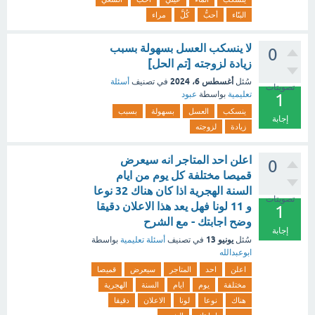
البنّاء
أحبُّ
كُلَّ
مراء
لا ينسكب العسل بسهولة بسبب
0
زيادة لزوجته [تم الحل]
أغسطس 6، 2024
سُئل
في تصنيف
أسئلة
تصويتات
تعليمية
بواسطة
عبود
1
ينسكب
العسل
بسهولة
بسبب
إجابة
زيادة
لزوجته
اعلن احد المتاجر انه سيعرض
0
قميصا مختلفة كل يوم من ايام
السنة الهجرية اذا كان هناك 32 نوعا
تصويتات
و 11 لونا فهل يعد هذا الاعلان دقيقا
1
وضح اجابتك - مع الشرح
إجابة
يونيو 13
سُئل
في تصنيف
أسئلة تعليمية
بواسطة
ابوعبدالله
اعلن
احد
المتاجر
سيعرض
قميصا
مختلفة
يوم
ايام
السنة
الهجرية
هناك
نوعا
لونا
الاعلان
دقيقا