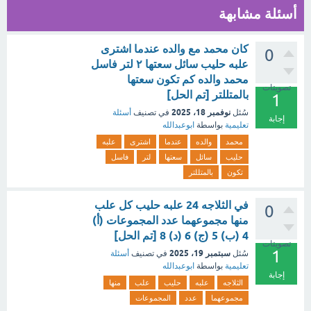
أسئلة مشابهة
كان محمد مع والده عندما اشترى
0
علبه حليب سائل سعتها ٢ لتر فاسل
محمد والده كم تكون سعتها
تصويتات
بالمتللتر [تم الحل]
1
نوفمبر 18، 2025
سُئل
في تصنيف
أسئلة
إجابة
تعليمية
بواسطة
ابوعبدالله
محمد
والده
عندما
اشترى
علبه
حليب
سائل
سعتها
لتر
فاسل
تكون
بالمتللتر
في الثلاجه 24 علبه حليب كل علب
0
منها مجموعهما عدد المجموعات (أ)
4 (ب) 5 (ج) 6 (د) 8 [تم الحل]
تصويتات
1
سبتمبر 19، 2025
سُئل
في تصنيف
أسئلة
تعليمية
بواسطة
ابوعبدالله
إجابة
الثلاجه
علبه
حليب
علب
منها
مجموعهما
عدد
المجموعات