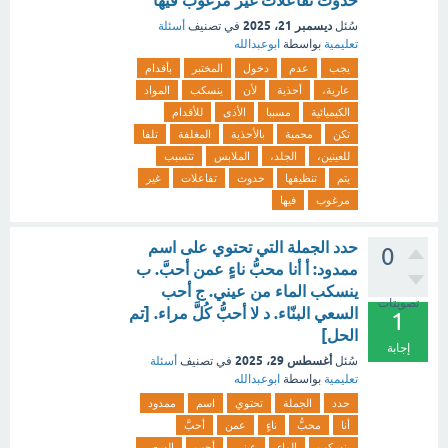
حدوث تفاعلات غير مرغوب فيها
ديسمبر 21، 2025
سُئل
في تصنيف
أسئلة
تعليمية
بواسطة
ابوعبدالله
يجب
عدم
دخول
المختبر
بأقدام
عارية،
أحذية
لأن
ينسكب
المواد
الكيميائية
مسببا
الأذى
للأقدام
تكن
محمية
بالأحذية
المغلفة
تلفا
للعينين،
الجلد،
الملابس
تتسبب
يتم
تنظيفها
حدوث
تفاعلات
غير
مرغوب
فيها
حدد الجملة التي تحتوي على اسم
0
ممدود: أ أنا محبُّ ناءٍ عمن أحبَّ. ب
ينسكب الماء من عيني. ج أحب
تصويتات
السعي البنّاء. د لا أحبُّ كُلَّ مراء. [تم
1
الحل]
إجابة
أغسطس 29، 2025
سُئل
في تصنيف
أسئلة
تعليمية
بواسطة
ابوعبدالله
حدد
الجملة
تحتوي
اسم
ممدود
أنا
محبُّ
ناءٍ
عمن
أحبَّ
ينسكب
الماء
عيني
أحب
السعي