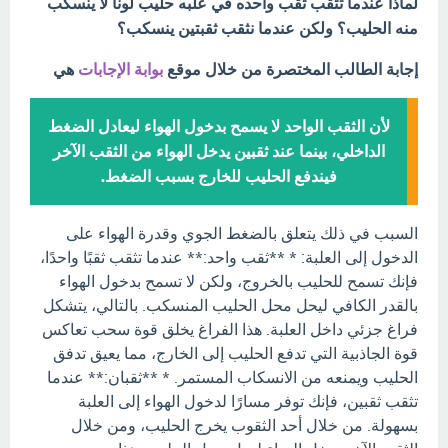
لماذا عندما تثقب ثقب واحده في علبه حليب لونا لا ينسكب
منه الحليب؟ ولكن عندما نثقب ثقبتين ينسكب؟
إجابة الطالب المختصرة من خلال موقع
بوابة الإجابات
هي
لأن الثقب الواحد لا يسمح بدخول الهواء ليعادل الضغط
الداخلي، بينما عند ثقبين يدخل الهواء من الثقب الآخر
فيندفع الحليب للخارج بسبب الضغط.
السبب في ذلك يتعلق بالضغط الجوي وقدرة الهواء على
الدخول إلى العلبة: * **ثقب واحد:** عندما تثقب ثقبًا واحدًا،
فإنك تسمح للحليب بالخروج، ولكن لا تسمح بدخول الهواء
بالقدر الكافي ليحل محل الحليب المنسكب. بالتالي، يتشكل
فراغ جزئي داخل العلبة. هذا الفراغ يخلق قوة سحب تعاكس
قوة الجاذبية التي تدفع الحليب إلى الخارج، مما يعيق تدفق
الحليب ويمنعه من الانسكاب المستمر. * **ثقبان:** عندما
تثقب ثقبين، فإنك توفر مسارًا لدخول الهواء إلى العلبة
بسهولة. من خلال أحد الثقوب يخرج الحليب، ومن خلال