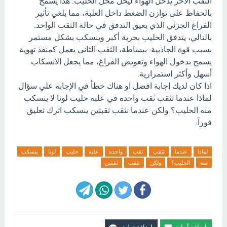
الثقب الآخر يدخل الهواء ليحل محل الحليب. هذا يسمح
بالحفاظ على توازن الضغط داخل العلبة، مما يلغي تأثير
الفراغ الجزئي الذي يعيق التدفق في حالة الثقب الواحد.
بالتالي، يتدفق الحليب بحرية أكبر وينسكب بشكل مستمر
بسبب قوة الجاذبية. ببساطة، الثقب الثاني يعمل كمنفذ تهوية
يسمح بدخول الهواء وتعويض الفراغ، مما يجعل الانسكاب
أسهل وأكثر استمرارية.
اذا كان لديك إجابة افضل او هناك خطأ في الإجابة علي سؤال
لماذا عندما تثقب ثقب واحده في علبه حليب لونا لا ينسكب
منه الحليب؟ ولكن عندما نثقب ثقبتين ينسكب اترك تعليق
فورآ.
لماذا
عندما
تثقب
ثقب
واحده
علبه
حليب
لونا
ينسكب
منه
الحليب؟
ولكن
نثقب
ثقبتين