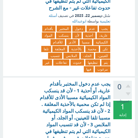
الكيميائية التي لم يتم تنظيفها في
حدوث تفاعلات غير - مع الشرح
ديسمبر 22، 2025
سُئل
في تصنيف
أسئلة
تعليمية
بواسطة
ابوعبدالله
يجب
عدم
دخول
المختبر
بأقدام
عارية،
أحذية
لأن
ينسكب
المواد
الكيميائية
مسببا
الأذى
للأقدام
تكن
محمية
بالأحذية
المغلفة
تلفا
للعينين،
الجلد،
الملابس
تتسبب
يتم
تنظيفها
حدوث
تفاعلات
غير
مرغوب
فيها
يجب عدم دخول المختبر بأقدام
0
عارية، أو أحذية 1 - لأن قد ينسكب
المواد الكيميائية مسببا الأذى للأقدام
تصويتات
إذا لم تكن محمية بالأحذية المغلفة .
1
2 - لأن قد ينسكب المواد الكيميائية
إجابة
مسببا تلفا للعينين، أو الجلد، أو
الملابس 3 - لأن قد تتسبب المواد
الكيميائية التي لم يتم تنظيفها في