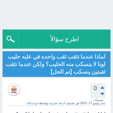
اطرح سؤالاً
لماذا عندما تثقب ثقب واحده في علبه حليب
لونا لا ينسكب منه الحليب؟ ولكن عندما نثقب
ثقبتين ينسكب [تم الحل]
0
تصويتات
سُئل
يوليو 17، 2025
في تصنيف
أسئلة تعليمية
بواسطة
ابوعبدالله