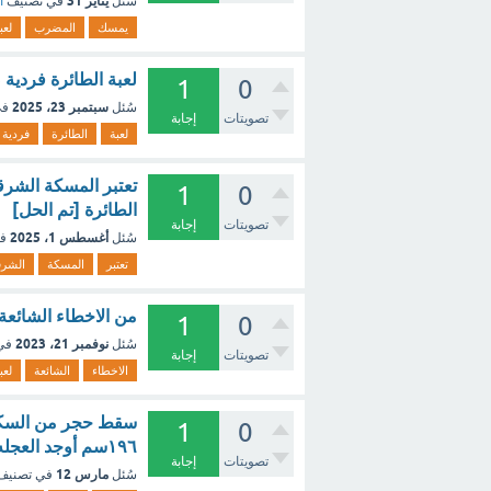
يناير 31
سُئل
في تصنيف
أ
يمسك
المضرب
لعب
لعبة الطائرة فردية
1
0
سبتمبر 23، 2025
سُئل
في
تصويتات
إجابة
لعبة
الطائرة
فردية
1
0
الطائرة [تم الحل]
تصويتات
إجابة
أغسطس 1، 2025
سُئل
ف
تعتبر
المسكة
الشرق
من الاخطاء الشائعة 
1
0
نوفمبر 21، 2023
سُئل
في
تصويتات
إجابة
الاخطاء
الشائعة
لعب
1
0
١٩٦سم أوجد العجله التي تحرك بها داخل الرمل ؟ - مع الشرح
تصويتات
إجابة
مارس 12
سُئل
في تصني