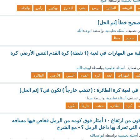
سئلة تعليمية
بواسطة
عبود
ة
الريشة
الطائرة
برسغ
مثني
للخارج
ويكون
رأس
والخلف
 صحيح خطأ [تم الحل]
 تصنيف
أسئلة تعليمية
بواسطة
ابوعبدالله
صحيح
خطأ
تعتبر المسكة الشرقية من المهارات في لعبة (1 نقطة) كرة القدم التنس الأرضي كرة
ي تصنيف
أسئلة تعليمية
بواسطة
ابوعبدالله
ية
المهارات
لعبة
كرة
القدم
التنس
الأرضي
الطائرة
في لعبة كرة الطائرة : ( تذهب خارجاً ) تكون في؟ [تم الحل]
 تصنيف
أسئلة تعليمية
بواسطة
صبا
ة
كرة
الطائرة
تذهب
خارجاً
تكون
سقط حجر من السكون من ارتفاع ١٠ أمتار فوق كومه من الرمل فغاص فيها مسافه
ف
أسئلة تعليمية
بواسطة
ابوعبدالله