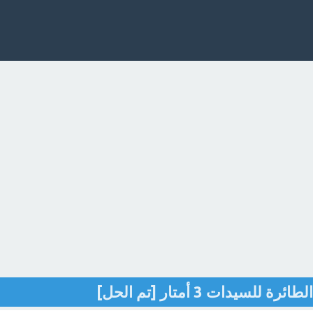
سيدات 3 أمتار [تم الحل]