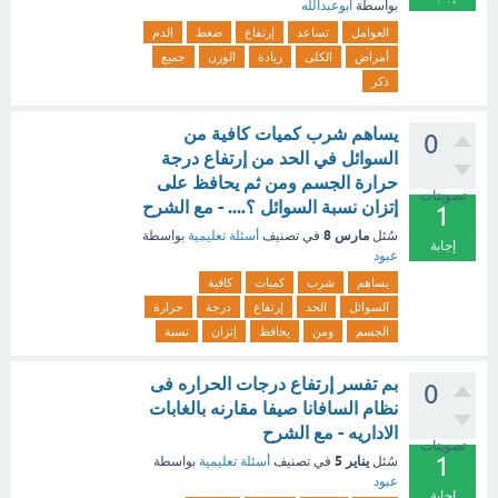
بواسطة
ابوعبدالله
العوامل
تساعد
إرتفاع
ضغط
الدم
أمراض
الكلى
زيادة
الوزن
جميع
ذكر
يساهم شرب كميات كافية من
0
السوائل في الحد من إرتفاع درجة
حرارة الجسم ومن ثم يحافظ على
تصويتات
إتزان نسبة السوائل ؟.... - مع الشرح
1
مارس 8
سُئل
في تصنيف
أسئلة تعليمية
بواسطة
إجابة
عبود
يساهم
شرب
كميات
كافية
السوائل
الحد
إرتفاع
درجة
حرارة
الجسم
ومن
يحافظ
إتزان
نسبة
بم تفسر إرتفاع درجات الحراره فى
0
نظام السافانا صيفا مقارنه بالغابات
الاداريه - مع الشرح
تصويتات
1
يناير 5
سُئل
في تصنيف
أسئلة تعليمية
بواسطة
عبود
إجابة