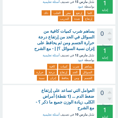
1
مارس 15
سُئل
في تصنيف
أسئلة تعليمية
بواسطة
عبود
إجابة
كلما
إرتفع
نبض
القلب
ذلك
إرتفاع
شدة
التدريب
يساهم شرب كميات كافية من
0
السوائل في الحد من إرتفاع درجة
حرارة الجسم ومن ثم يحافظ على
تصويتات
إتزان نسبة السوائل ؟| | - مع الشرح
1
مارس 12
سُئل
في تصنيف
أسئلة تعليمية
إجابة
بواسطة
عبود
يساهم
شرب
كميات
كافية
السوائل
الحد
إرتفاع
درجة
حرارة
الجسم
ومن
يحافظ
إتزان
نسبة
العوامل التي تساعد على إرتفاع
0
ضغط الدم ... (1 نقطة) أمراض
الكلى. زيادة الوزن جميع ما ذكر ؟ -
تصويتات
مع الشرح
1
مارس 10
سُئل
في تصنيف
أسئلة تعليمية
إجابة