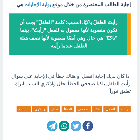
إجابة الطالب المختصرة من خلال موقع
بوابة الإجابات
هي
رأيتُ الطفلَ باكيًا. السبب: كلمة "الطفلَ" يجب أن
تكون منصوبة لأنها مفعول به للفعل "رأيتُ"، بينما
"باكيًا" هي حال وهي أيضًا منصوبة لأنها تصف هيئة
الطفل عندما رأيته.
اذا كان لديك إجابة افضل او هناك خطأ في الإجابة علي سؤال
رأيت الطفل باكيا صححي الخطأ بحال واذكري السبب اترك
تعليق فورآ.
رأيت
الطفل
باكيا
صححي
الخطأ
بحال
واذكري
السبب