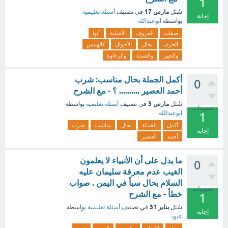
1
مارس 17
سُئل
في تصنيف
أسئلة تعليمية
إجابة
بواسطة
ابوعبدالله
صفات
الحروف
الأصلية
أنها
الحرف
بحال
الأحوال
كالهمس
والجهر
والشدة
والرخاوة
أكمل الجملة بحال مناسب: شرب
0
أحمد العصير .......... ؟ - مع الشرح
مارس 3
سُئل
في تصنيف
أسئلة تعليمية
بواسطة
تصويتات
ابوعبدالله
1
أكمل
الجملة
بحال
مناسب
شرب
إجابة
أحمد
العصير
ما يدل على أن الأنبياء لا يعلمون
0
الغيب عدم معرفة سليمان عليه
السلام بحال سبأ في اليمن . صواب
تصويتات
خطأ - مع الشرح
1
يناير 31
سُئل
في تصنيف
أسئلة تعليمية
بواسطة
إجابة
عبود