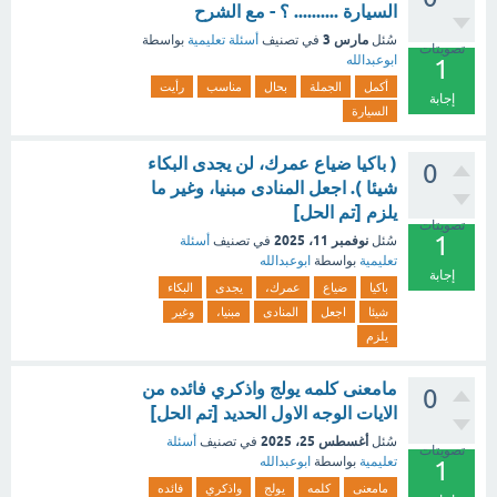
السيارة .......... ؟ - مع الشرح
مارس 3
سُئل
في تصنيف
أسئلة تعليمية
بواسطة
تصويتات
ابوعبدالله
1
أكمل
الجملة
بحال
مناسب
رأيت
إجابة
السيارة
( باكيا ضياع عمرك، لن يجدى البكاء
0
شيئا ). اجعل المنادى مبنيا، وغير ما
يلزم [تم الحل]
تصويتات
1
نوفمبر 11، 2025
سُئل
في تصنيف
أسئلة
تعليمية
بواسطة
ابوعبدالله
إجابة
باكيا
ضياع
عمرك،
يجدى
البكاء
شيئا
اجعل
المنادى
مبنيا،
وغير
يلزم
مامعنى كلمه يولج واذكري فائده من
0
الايات الوجه الاول الحديد [تم الحل]
أغسطس 25، 2025
سُئل
في تصنيف
أسئلة
تصويتات
تعليمية
بواسطة
ابوعبدالله
1
مامعنى
كلمه
يولج
واذكري
فائده