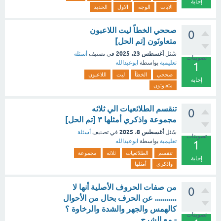
إجابة
الايات
الوجه
الاول
الحديد
صححي الخطاً ليت اللاعبون
0
متعاونَون [تم الحل]
أغسطس 23، 2025
سُئل
في تصنيف
أسئلة
تصويتات
تعليمية
بواسطة
ابوعبدالله
1
صححي
الخطاً
ليت
اللاعبون
إجابة
متعاونَون
تنقسم الطلائعيات الي ثلاثه
0
مجموعة واذكري أمثلها ٣ [تم الحل]
أغسطس 8، 2025
سُئل
في تصنيف
أسئلة
تصويتات
تعليمية
بواسطة
ابوعبدالله
1
تنقسم
الطلائعيات
ثلاثه
مجموعة
إجابة
واذكري
أمثلها
من صفات الحروف الأصلية أنها لا
0
........... عن الحرف بحال من الأحوال
كالهمس والجهر والشدة والرخاوة ؟
تصويتات
- مع الشرح