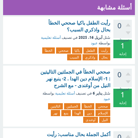
أسئلة مشابهة
رأيت الطفل باكيا صححي الخطأ
0
بحال واذكري السبب؟
أبريل 16، 2025
سُئل
في تصنيف
أسئلة تعليمية
تصويتات
بواسطة
عبود
1
رأيت
الطفل
باكيا
صححي
الخطأ
إجابة
بحال
واذكري
السبب
صححي الخطأ في الجملتين التاليتين
0
: 1- الإسلام دين الهدا . 2- ينبع نهر
النيل من أوغندى - مع الشرح
تصويتات
1
يناير 6
سُئل
في تصنيف
أسئلة تعليمية
بواسطة
عبود
إجابة
صححي
الخطأ
الجملتين
التاليتين
الإسلام
دين
الهدا
ينبع
نهر
النيل
أوغندى
أكمل الجملة بحال مناسب: رأيت
0