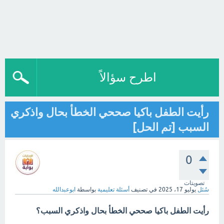
اطرح سؤالاً
رأيت الطفل باكيا صححي الخطأ بحال واذكري
السبب [تم الحل]
0
تصويتات
سُئل
يوليو 17، 2025
في تصنيف
أسئلة تعليمية
بواسطة
ابوعبدالله
رأيت الطفل باكيا صححي الخطأ بحال واذكري السبب؟