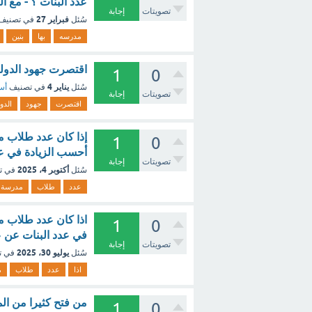
عدد البنات ؟ - مع ا
تصويتات
إجابة
فبراير 27
سُئل
في تصنيف
مدرسه
بها
بنين
اقتصرت جهود الدولة
1
0
يناير 4
سُئل
في تصنيف
أسئ
تصويتات
إجابة
اقتصرت
جهود
الدو
1
0
أحسب الزيادة في عد
تصويتات
إجابة
أكتوبر 4، 2025
سُئل
في ت
عدد
طلاب
مدرسة
1
0
في عدد البنات عن عد
تصويتات
إجابة
يوليو 30، 2025
سُئل
في ت
اذا
عدد
طلاب
م
من فتح كثيرا من الم
1
0