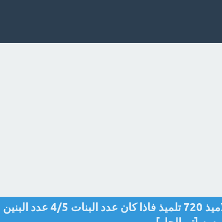
في احد المدارس بلغ عدد التلاميذ 720 تلميذ فاذا كان عدد البنات 4/5 عدد البنين