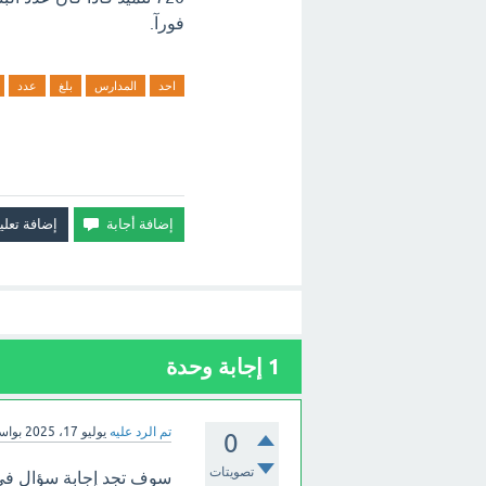
فورآ.
احد
المدارس
بلغ
عدد
1
إجابة وحدة
تم الرد عليه
يوليو 17، 2025
بوا
0
تصويتات