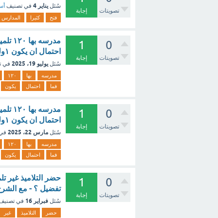
يناير 4
سُئل
في تصنيف
أسئ
تصويتات
إجابة
فتح
كثيرا
المدارس
1
0
احتمال ان يكون ١ولد ٢بنت [تم الحل]
تصويتات
إجابة
يوليو 19، 2025
سُئل
في ت
مدرسه
بها
١٢٠
فما
احتمال
يكون
1
0
احتمال ان يكون ١ولد ٢بنت؟
تصويتات
إجابة
مارس 22، 2025
سُئل
في
مدرسه
بها
١٢٠
فما
احتمال
يكون
حضر التلاميذ غير تل
1
0
تفضيل ؟ - مع الشر
تصويتات
إجابة
فبراير 16
سُئل
في تصنيف
حضر
التلاميذ
غير