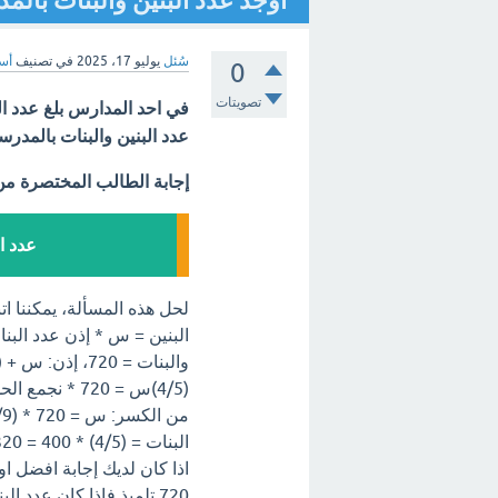
اوجد عدد البنين والبنات بالم
سُئل
يوليو 17، 2025
في تصنيف
أسئ
0
تصويتات
عدد البنين والبنات بالمدرس
إجابة الطالب المختصرة م
عدد البنين
البنات = (4/5) * 400 = 320 **إذاً:** * عدد البنين = 400 تلميذ * عدد البنات = 320 تلميذ
اذا كان لديك إجابة افضل ا