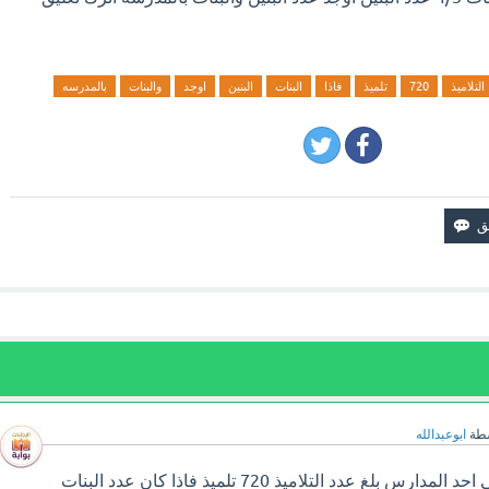
التلاميذ
720
تلميذ
فاذا
البنات
البنين
اوجد
والبنات
بالمدرسه
سطة
ابوعبدالله
سوف تجد إجابة سؤال في احد المدارس بلغ عدد التلاميذ 720 تلميذ فاذا كان عدد البنات