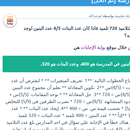
درسه [تم الحل]
لة تعليمية
بواسطة
ابوعبدالله
في احد المدارس بلغ عدد التلاميذ 720 تلميذ فاذا كان عدد البنات 4/5 عدد البنين اوجد
ه؟
ن خلال موقع
بوابة الإجابات
هي
 في المدرسة هو 400، وعدد البنات هو 320. ​​
لحل هذه المسألة، يمكننا اتباع الخطوات التالية: **1. تعريف المتغيرات:** * لنفترض أن عدد
البنين = س * إذن عدد البنات = (4/5)س **2. تكوين المعادلة:** نعلم أن مجموع عدد البنين
والبنات = 720، إذن: س + (4/5)س = 720 **3. حل المعادلة:** * نوحد المقامات: (5/5)س +
(4/5)س = 720 * نجمع الحدود المتشابهة: (9/5)س = 720 * نضرب الطرفين في (5/9) للتخلص
من الكسر: س = 720 * (5/9) * نحسب قيمة س: س = 400 **4. إيجاد عدد البنات:** * عدد
و هناك خطأ في الإجابة علي سؤال في احد المدارس بلغ عدد التلاميذ
720 تلميذ فاذا كان عدد البنات 4/5 عدد البنين اوجد عدد البنين والبنات بالمدرسه اترك تعليق