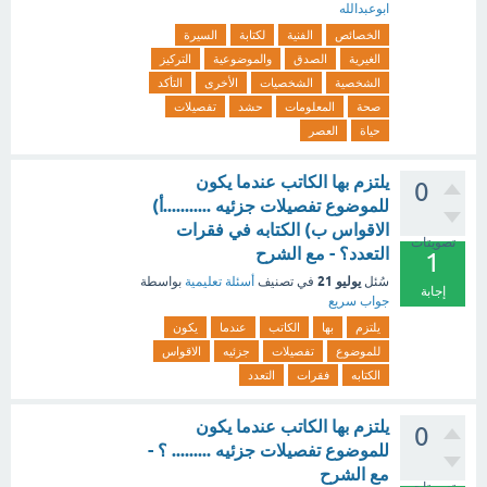
ابوعبدالله
الخصائص
الفنية
لكتابة
السيرة
الغيرية
الصدق
والموضوعية
التركيز
الشخصية
الشخصيات
الأخرى
التأكد
صحة
المعلومات
حشد
تفصيلات
حياة
العصر
يلتزم بها الكاتب عندما يكون
0
للموضوع تفصيلات جزئيه ...........أ)
الاقواس ب) الكتابه في فقرات
تصويتات
التعدد؟ - مع الشرح
1
يوليو 21
سُئل
في تصنيف
أسئلة تعليمية
بواسطة
إجابة
جواب سريع
يلتزم
بها
الكاتب
عندما
يكون
للموضوع
تفصيلات
جزئيه
الاقواس
الكتابه
فقرات
التعدد
يلتزم بها الكاتب عندما يكون
0
للموضوع تفصيلات جزئيه ......... ؟ -
مع الشرح