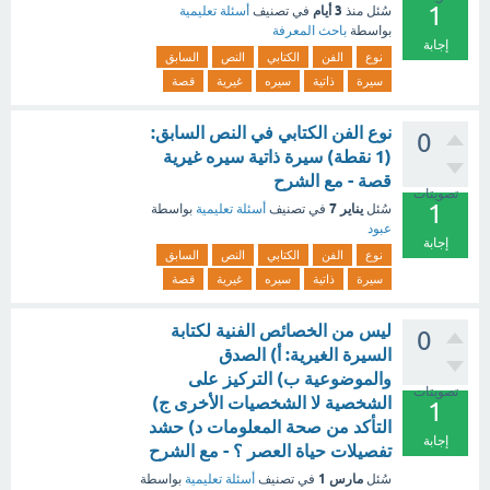
1
3 أيام
سُئل
منذ
في تصنيف
أسئلة تعليمية
بواسطة
باحث المعرفة
إجابة
نوع
الفن
الكتابي
النص
السابق
سيرة
ذاتية
سيره
غيرية
قصة
نوع الفن الكتابي في النص السابق:
0
(1 نقطة) سيرة ذاتية سيره غيرية
قصة - مع الشرح
تصويتات
1
يناير 7
سُئل
في تصنيف
أسئلة تعليمية
بواسطة
عبود
إجابة
نوع
الفن
الكتابي
النص
السابق
سيرة
ذاتية
سيره
غيرية
قصة
ليس من الخصائص الفنية لكتابة
0
السيرة الغيرية: أ) الصدق
والموضوعية ب) التركيز على
تصويتات
الشخصية لا الشخصيات الأخرى ج)
1
التأكد من صحة المعلومات د) حشد
إجابة
تفصيلات حياة العصر ؟ - مع الشرح
مارس 1
سُئل
في تصنيف
أسئلة تعليمية
بواسطة