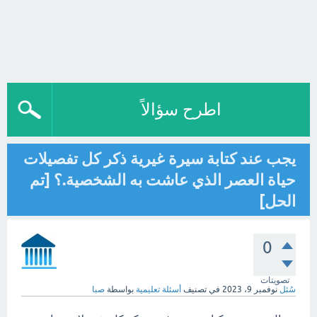
اطرح سؤالاً
يجب عند كتابة سيرة غيرية ذكر كل تفصيلات
حياة العصر الذي عاشت به الشخصية.؟ [تم
الحل]
0
تصويتات
سُئل
نوفمبر 9، 2023
في تصنيف
أسئلة تعليمية
بواسطة
صبا