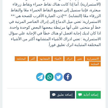
(الاستمرارية). أما إذا كانت هناك نقاط حمراء ونقاط زرقاء
مبعثرة، فإننا سنميل إلى تجميع النقاط الحمراء معًا والنقاط
الزرقاء معًا (التشابه). **إذن، العبارة الأقرب للصحة هي:**
الاستمرارية: تعني ميل الدماغ إلى إدراك العناصر المرتبة في
خط أو منحنى على أنها مرتبطة ببعضها البعض كوحدة واحدة.
اذا كان لديك إجابة افضل او هناك خطأ في الإجابة علي سؤال
الاستمرارية : تعني ادراك الأشياء المتشابهة أكثر من الأشياء
المختلفة المتباينة اترك تعليق فورآ.
الاستمرارية
تعني
ادراك
الأشياء
المتشابهة
أكثر
المختلفة
المتباينة