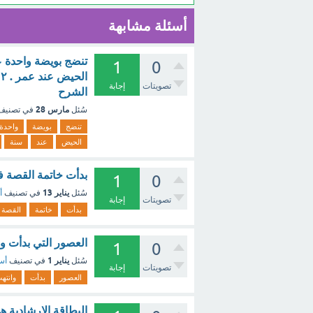
أسئلة مشابهة
تنضج بويضة واحدة عا
1
0
تصويتات
إجابة
الشرح
مارس 28
سُئل
في تصني
تنضج
بويضة
واحدة
الحيض
عند
سنة
بدأت خاتمة القصة ف
1
0
يناير 13
سُئل
في تصنيف
أ
تصويتات
إجابة
بدأت
خاتمة
القصة
العصور التي بدأت و
1
0
يناير 1
سُئل
في تصنيف
أسئ
تصويتات
إجابة
العصور
بدأت
وانته
البطاقة الارشادية 