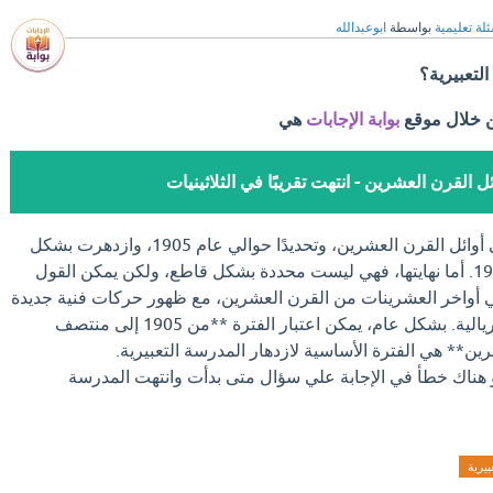
لة تعليمية
بواسطة
ابوعبدالله
لتعبيرية؟
ن خلال موقع
بوابة الإجابات
هي
ئل القرن العشرين - انتهت تقريبًا في الثلاثينيات
بدأت المدرسة التعبيرية في أوائل القرن العشرين، وتحديدًا حوالي عام 1905، وازدهرت بشكل
خاص بين عامي 1910 و1925. أما نهايتها، فهي ليست محددة بشكل قاطع، ولكن يمكن القول
ً في أواخر العشرينات من القرن العشرين، مع ظهور حركات فنية جديدة
مثل الواقعية الجديدة والسريالية. بشكل عام، يمكن اعتبار الفترة **من 1905 إلى منتصف
ن** هي الفترة الأساسية لازدهار المدرسة التعبيرية.
و هناك خطأ في الإجابة علي سؤال متى بدأت وانتهت المدرسة
بيرية