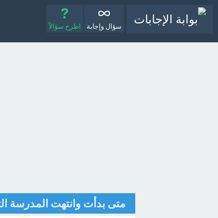
سؤال وإجابة
اطرح سؤالاً
متى بدأت وانتهت المدرسة التع