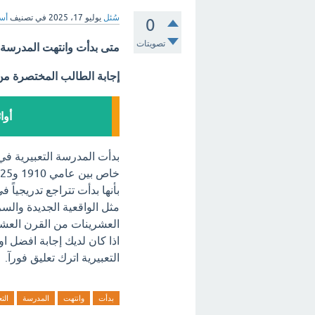
سُئل
يوليو 17، 2025
في تصنيف
أسئ
0
تصويتات
متى بدأت وانتهت المدرسة ا
إجابة الطالب المختصرة م
أوا
بأنها بدأت تتراجع تدريجيا
العشرينات من القرن العشري
اذا كان لديك إجابة افضل ا
التعبيرية اترك تعليق فورآ.
بدأت
وانتهت
المدرسة
التع