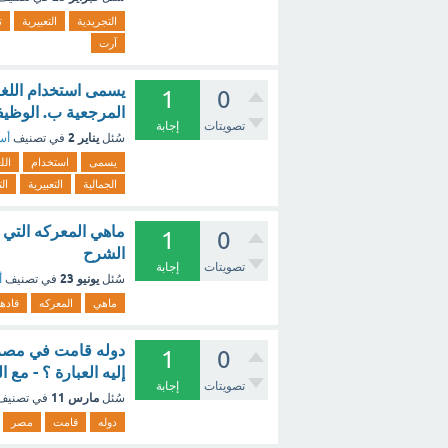
التجريدية
التعبيرية
ت
آرت
يسمى استخدام اللغة
1
0
المرجعية ب. الوظيفة
تصويتات
إجابة
يناير 2
سُئل
في تصنيف
أسئ
يسمى
استخدام
الل
الجمالية
التعبيرية
الت
ماهي المعركه التي ق
1
0
الشرح
تصويتات
إجابة
يونيو 23
سُئل
في تصنيف
أ
ماهي
المعركه
قادها
1
0
إليه العبارة ؟ - مع 
تصويتات
إجابة
مارس 11
سُئل
في تصني
دوله
قامت
مصر