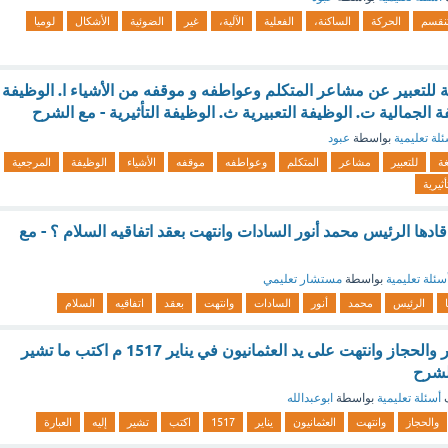
نقسم
الحركة
الساكنة،
الفعلية
الآلية،
غير
الضوئية
الأشكال
لوميا
 للتعبير عن مشاعر المتكلم وعواطفه و موقفه من الأشياء ا. الوظيفة
 الجمالية ت. الوظيفة التعبيرية ث. الوظيفة التأثيرية - مع الشرح
لة تعليمية
بواسطة
عبود
غة
للتعبير
مشاعر
المتكلم
وعواطفه
موقفه
الأشياء
الوظيفة
المرجعية
أثيرية
ادها الرئيس محمد أنور السادات وانتهت بعقد اتفاقيه السلام ؟ - مع
سئلة تعليمية
بواسطة
مستشار تعليمي
الرئيس
محمد
أنور
السادات
وانتهت
بعقد
اتفاقيه
السلام
دوله قامت في مصر والحجاز وانتهت على يد العثمانيون في يناير 1517 م اكتب ما تشير
الشرح
ف
أسئلة تعليمية
بواسطة
ابوعبدالله
والحجاز
وانتهت
العثمانيون
يناير
1517
اكتب
تشير
إليه
العبارة