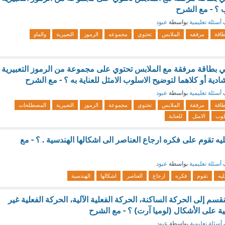
 ؟ - مع الشرح
ف
أسئلة تعليمية
بواسطة
عبود
طاقة
مرفقه
الملابس
تحتوي
مجموعه
الرموز
التعبيرية
والماو
هي بطاقة مرفقة مع الملابس تحتوي على مجموعة من الرموز التعبيرية
دية أو كلاهما لتوضيح الاسلوب الامثل للعناية به ؟ - مع الشرح
ف
أسئلة تعليمية
بواسطة
عبود
طاقة
مرفقة
الملابس
تحتوي
مجموعة
الرموز
التعبيرية
المصطلحات
لوب
الامثل
للعناية
يه تقوم على فكره ارجاع العناصر الى اشكالها الهندسية . ؟ - مع
ف
أسئلة تعليمية
بواسطة
عبود
يه
تقوم
فكره
ارجاع
العناصر
اشكالها
الهندسية
تنقسم إلى الحركة الساكنة، الحركة الفعلية الآلية، الحركة الفعلية غير
ئية على الأشكال (لوميا آرت) ؟ - مع الشرح
أسئلة تعليمية
بواسطة
عبود