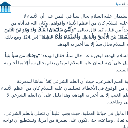
سطة
صبا
ليمان عليه السلام بحال سبأ في اليمن على أن الأنبياء لا
يه السلام كان من أعظم الأنبياء وأقواهم، وكان الله قد آتاه من
حداً من قبله، كما قال تعالى:
"وَلُقِّيَ سُلَيْمَانُ الْمُلْكَ وَلَدَ وَهُوَ ابْنُ ثَلَاثِينَ
الْفَصْلَ بَيْنَ الْالْحَقِّ وَالْبَاطِلِ وَأَعْطَيْنَاهُ مُلْكًا عَظِيمًا"
(ص:24). ومع ذلك،
لسلام بحال سبأ إلا بما أخبر به الهدهد.
سلام الهدهد ليخبره عن حال سبأ، فقال الهدهد:
"وجئتك من سبأ بنبأ
. وهذا دليل على أن سليمان عليه السلام لم يكن يعلم بحال سبأ إلا بما أخبر به
الغيب.
ة العلم الشرعي، حيث أن العلم الشرعي يُعَدُ أساسًا للمعرفة
ان من الوقوع في الأخطاء. فسليمان عليه السلام كان من أعظم الأنبياء
م الغيب إلا بما أخبر به الهدهد، وهذا دليل على أن العلم الشرعي لا
الى وطاعته.
 الدليل في حياتنا العملية، حيث يجب علينا أن نتحلى بالعلم الشرعي،
 تعالى وطاعته، حتى نكون على بصيرة من أمرنا، ونستطيع أن نواجه
ديات.