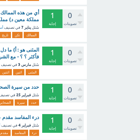
أي من هذه الممالك 
1
0
مملكة معين د) مملك
تصويتات
إجابة
يناير 7
سُئل
في تصنيف
أسئ
الممالك
تكن
تاريخ
المثنى هو : أ) ما دل
1
0
فأكثر ؟ ؟ - مع الشر
تصويتات
إجابة
مارس 3
سُئل
في تصنيف
المثنى
اثنين
اثنتين
حدد من سيرة الصحاب
1
0
فبراير 25
سُئل
في تصنيف
تصويتات
إجابة
حدد
سيرة
الصحابي
درء المفاسد مقدم ع
1
0
فبراير 4
سُئل
في تصنيف
أ
تصويتات
إجابة
درء
المفاسد
مقدم