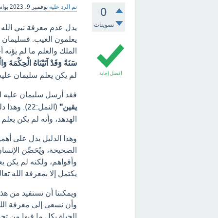
تم الرد عليه
نوفمبر 9، 2023
بوا
0
تصويتات
يدل عدم معرفة نبي الله س
يعلمون الغيب. فسليمان عل
الملك والعلم ما لم يؤته أ
سَنَةً وَقَدْ آتَيْنَاهُ الْحِكْمَةَ وَ
أفضل إجابة
لم يكن يعلم سليمان عليه ا
فقد أرسل سليمان عليه ال
يقين"
(النمل:22)
الهدهد، وأنه لم يكن يعلم 
وهذا الدليل يدل على أهمي
الصحيحة، ويُحَصِّن الإنس
وأقواهم، ولكنه لم يكن يعل
يكتمل إلا بمعرفة الله تع
ويمكننا أن نستفيد من هذا
وأن نسعى إلى معرفة الله
الحياة بكل ما فيها من تح