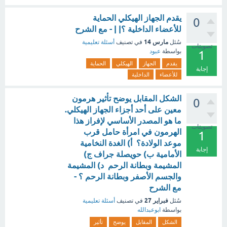
يقدم الجهاز الهيكلي الحماية
0
للأعضاء الداخلية ؟| | - مع الشرح
مارس 14
سُئل
في تصنيف
أسئلة تعليمية
تصويتات
بواسطة
عبود
1
يقدم
الجهاز
الهيكلي
الحماية
إجابة
للأعضاء
الداخلية
الشكل المقابل يوضح تأثير هرمون
0
معين على أحد أجزاء الجهاز الهيكلي.
ما هو المصدر الأساسي لإفراز هذا
تصويتات
الهرمون في امرأة حامل قرب
1
موعد الولادة؟ أ) الغدة النخامية
إجابة
الأمامية ب) حويصلة جراف ج)
المشيمة وبطانة الرحم د) المشيمة
والجسم الأصفر وبطانة الرحم ؟ -
مع الشرح
فبراير 27
سُئل
في تصنيف
أسئلة تعليمية
بواسطة
ابوعبدالله
الشكل
المقابل
يوضح
تأثير