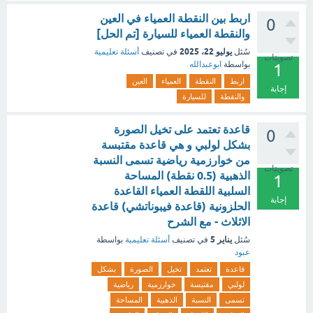
اربط بين النقطة العمياء في العين
0
والنقطة العمياء للسيارة [تم الحل]
يوليو 22، 2025
سُئل
في تصنيف
أسئلة تعليمية
تصويتات
بواسطة
ابوعبدالله
1
اربط
النقطة
العمياء
العين
إجابة
والنقطة
للسيارة
قاعدة تعتمد على تخيل الصورة
0
بشكل لولبي و هي قاعدة مقتبسة
من خوارزمية رياضية تسمى النسبة
تصويتات
الذهبية (0.5 نقطة) المساحة
1
السلبية اللقطة العمياء القاعدة
إجابة
الحلزونية (قاعدة فيبوناتشي) قاعدة
الاثلاث - مع الشرح
يناير 5
سُئل
في تصنيف
أسئلة تعليمية
بواسطة
عبود
قاعدة
تعتمد
تخيل
الصورة
بشكل
لولبي
مقتبسة
خوارزمية
رياضية
تسمى
النسبة
الذهبية
المساحة