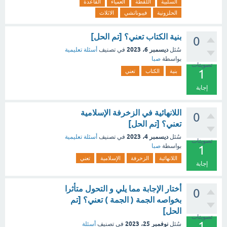
السلبية
اللقطة
العمياء
القاعدة
الحلزونية
فيبوناتشي
الاثلاث
بنية الكتاب تعني؟ [تم الحل]
0
ديسمبر 6، 2023
سُئل
في تصنيف
أسئلة تعليمية
بواسطة
صبا
تصويتات
1
بنية
الكتاب
تعني
إجابة
اللانهائية في الزخرفة الإسلامية
0
تعني؟ [تم الحل]
ديسمبر 4، 2023
سُئل
في تصنيف
أسئلة تعليمية
تصويتات
بواسطة
صبا
1
اللانهائية
الزخرفة
الإسلامية
تعني
إجابة
أختار الإجابة مما يلي و التحول متأثرا
0
بخواصه الجمة ( الجمة ) تعني؟ [تم
الحل]
تصويتات
1
نوفمبر 25، 2023
سُئل
في تصنيف
أسئلة