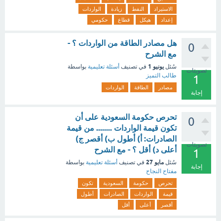
الاستيراد
النفط
زيادة
الواردات
إعداد
هيكل
قطاع
حكومي
هل مصادر الطاقة من الواردات ؟ -
0
مع الشرح
يونيو 1
سُئل
في تصنيف
أسئلة تعليمية
بواسطة
تصويتات
طالب التميز
1
مصادر
الطاقة
الواردات
إجابة
تحرص حكومة السعودية على أن
0
تكون قيمة الواردات ........ من قيمة
الصادرات: أ) أطول ب) أقصر ج)
تصويتات
أعلى د) أقل ؟ - مع الشرح
1
مايو 27
سُئل
في تصنيف
أسئلة تعليمية
بواسطة
إجابة
مفتاح النجاح
تحرص
حكومة
السعودية
تكون
قيمة
الواردات
الصادرات
أطول
أقصر
أعلى
أقل