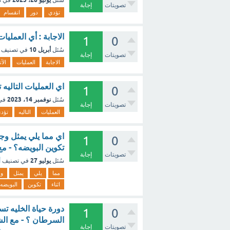
سُئل
في ت
تصويتات
إجابة
تؤدي
دور
انقسام
الاجابة : أي العمليا
1
0
أبريل 10
سُئل
في تصنيف
تصويتات
إجابة
الاجابة
العمليات
الآت
اي العمليات التاليه
1
0
نوفمبر 14، 2023
سُئل
في
تصويتات
إجابة
العمليات
التاليه
تؤد
اي مما يلي يمثل وجه 
1
0
تكوين البويضه؟ - م
تصويتات
إجابة
يوليو 27
سُئل
في تصنيف
أ
مما
يلي
يمثل
و
اثناء
تكوين
البويضه
1
0
السرطان ؟ - مع ال
تصويتات
إجابة