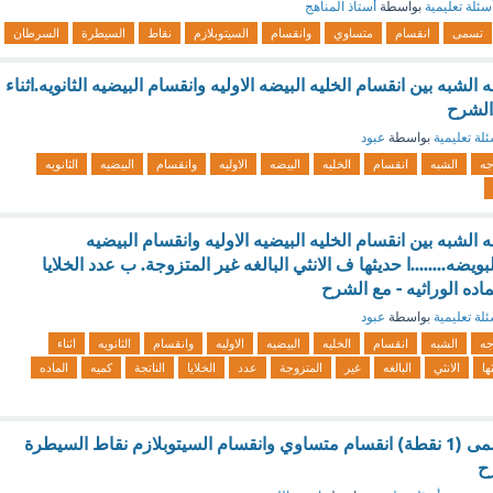
سئلة تعليمية
بواسطة
أستاذ المناهج
تسمى
انقسام
متساوي
وانقسام
السيتوبلازم
نقاط
السيطرة
السرطان
الشبه بين انقسام الخليه البيضه الاوليه وانقسام البيضيه الثانويه.اثناء
 الشرح
لة تعليمية
بواسطة
عبود
جه
الشبه
انقسام
الخليه
البيضه
الاوليه
وانقسام
البيضيه
الثانويه
 الشبه بين انقسام الخليه البيضيه الاوليه وانقسام البيضيه
البويضه........ا حديثها ف الانثي البالغه غير المتزوجة. ب عدد الخلايا
لماده الوراثيه - مع الشرح
لة تعليمية
بواسطة
عبود
جه
الشبه
انقسام
الخليه
البيضيه
الاوليه
وانقسام
الثانويه
اثناء
ها
الانثي
البالغه
غير
المتزوجة
عدد
الخلايا
الناتجة
كميه
الماده
دورة حياة الخليه تسمى (1 نقطة) انقسام متساوي وانقسام السيتوبلازم نقاط السيطرة
ح