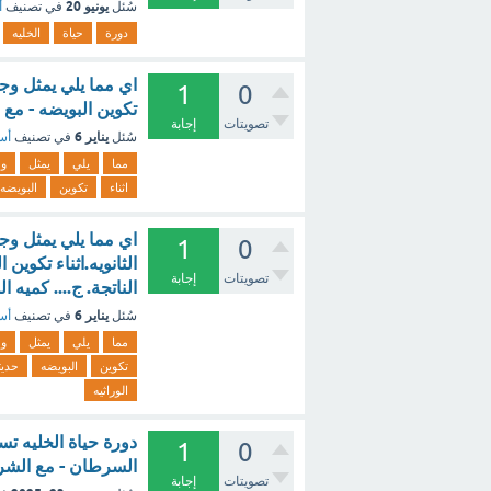
يونيو 20
سُئل
في تصنيف
أ
دورة
حياة
الخليه
اي مما يلي يمثل وجه 
1
0
تكوين البويضه - مع
تصويتات
إجابة
يناير 6
سُئل
في تصنيف
أسئ
مما
يلي
يمثل
و
اثناء
تكوين
البويضه
اي مما يلي يمثل وجه
1
0
الثانويه.اثناء تكوين 
تصويتات
إجابة
الناتجة. ج.... كميه ا
يناير 6
سُئل
في تصنيف
أسئ
مما
يلي
يمثل
و
تكوين
البويضه
حديث
الوراثيه
1
0
السرطان - مع الشر
تصويتات
إجابة