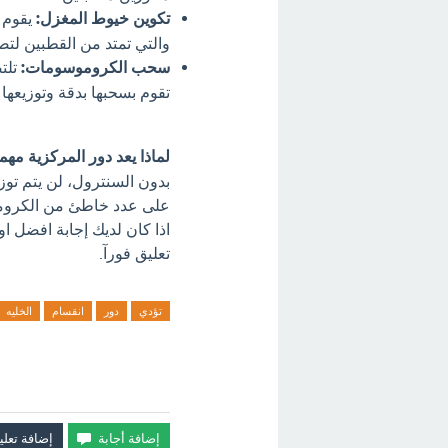
تكوين خيوط المغزل:
يقوم 
والتي تمتد من القطبين لتص
سحب الكروموسومات:
تلتص
تقوم بسحبها بدقة وتوزيعها ب
لماذا يعد دور المركزية مهما
بدون السنترول، لن يتم توز
على عدد خاطئ من الكروموس
اذا كان لديك إجابة افضل ا
تعليق فورآ.
تؤدي
دور
انقسام
الخليه