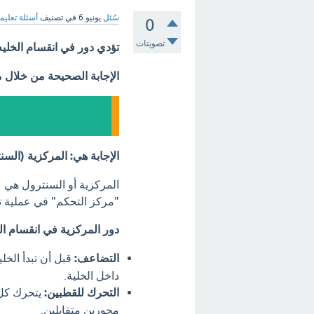
سُئل
يونيو 6
في تصنيف
أسئلة تعليم
0
تصويتات
تؤدي دور في انقسام الخليه
الإجابة الصحيحة من خلال 
الإجابة هي: المركزية (السن
المركزية أو السنترول هي عض
"مركز التحكم" في عملية تنظي
دور المركزية في انقسام الخ
التضاعف:
قبل أن تبدأ الخ
داخل الخلية.
التحرك للقطبين:
يتحرك كل 
محورين متقابلين.