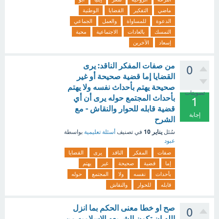
ماضي
التفكير
القضايا
الوطنية
الدعوة
للمساواة
والعمل
الجماعي
التمسك
بالعادات
الاجتماعية
محبة
إسعاد
الآخرين
من صفات المفكر الناقد: يرى
0
القضايا إما قضية صحيحة أو غير
صحيحة يهتم بأحداث نفسه ولا يهتم
تصويتات
بأحداث المجتمع حوله يرى أن أي
1
قضية قابله للحوار والنقاش - مع
إجابة
الشرح
يناير 10
سُئل
في تصنيف
أسئلة تعليمية
بواسطة
عبود
صفات
المفكر
الناقد
يرى
القضايا
إما
قضية
صحيحة
غير
يهتم
بأحداث
نفسه
ولا
المجتمع
حوله
قابله
للحوار
والنقاش
صح او خطا معنى الحكم بما انزل
0
الله ان تكون الشريعه الاسلاميه من