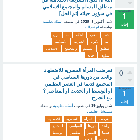
منطلق المسلم والمجتمع الاسلامي
تصويتات
في شؤون حياته [تم الحل]
1
أكتوبر 3، 2025
سُئل
في تصنيف
أسئلة تعليمية
إجابة
بواسطة
ابوعبدالله
خطا
معنى
الحكم
بما
انزل
الله
تكون
الشريعه
الاسلاميه
منطلق
المسلم
والمجتمع
الاسلامي
شؤون
حياته
تعرضت المرأة المصريه للاضطهاد
0
والحد من دورها السياسي في
المجتمع قديما في العصر البطلمي
تصويتات
او الوسيط او الحديث او المعاصر ؟ -
1
مع الشرح
إجابة
يوليو 29
سُئل
في تصنيف
أسئلة تعليمية
بواسطة
مستشار تعليمي
تعرضت
المرأة
المصريه
للاضطهاد
والحد
دورها
السياسي
المجتمع
قديما
العصر
البطلمي
الوسيط
الحديث
المعاصر