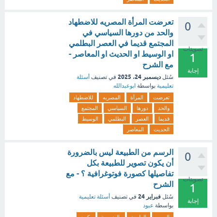
تعرضت المرأة المصريه للاضطهاد
0
والحد من دورها السياسي في
المجتمع قديما في العصر البطلمي
تصويتات
او الوسيط او الحديث او المعاصر -
1
مع الشرح
إجابة
ديسمبر 24، 2025
سُئل
في تصنيف
أسئلة
تعليمية
بواسطة
ابوعبدالله
تعرضت
المرأة
المصريه
للاضطهاد
والحد
دورها
السياسي
المجتمع
قديما
العصر
البطلمي
الوسيط
الحديث
المعاصر
الرسم من الطبيعة ليس بالضرورة
0
أن يكون تصوير للطبيعة بكل
تفاصيلها كصورة فوتوغرافية ؟ - مع
تصويتات
الشرح
1
فبراير 24
سُئل
في تصنيف
أسئلة تعليمية
إجابة
بواسطة
عبود