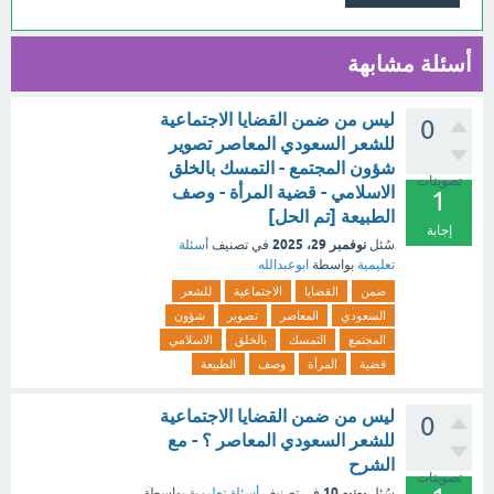
أسئلة مشابهة
ليس من ضمن القضايا الاجتماعية
0
للشعر السعودي المعاصر تصوير
شؤون المجتمع - التمسك بالخلق
تصويتات
الاسلامي - قضية المرأة - وصف
1
الطبيعة [تم الحل]
إجابة
نوفمبر 29، 2025
سُئل
في تصنيف
أسئلة
تعليمية
بواسطة
ابوعبدالله
ضمن
القضايا
الاجتماعية
للشعر
السعودي
المعاصر
تصوير
شؤون
المجتمع
التمسك
بالخلق
الاسلامي
قضية
المرأة
وصف
الطبيعة
ليس من ضمن القضايا الاجتماعية
0
للشعر السعودي المعاصر ؟ - مع
الشرح
تصويتات
يونيو 10
سُئل
في تصنيف
أسئلة تعليمية
بواسطة