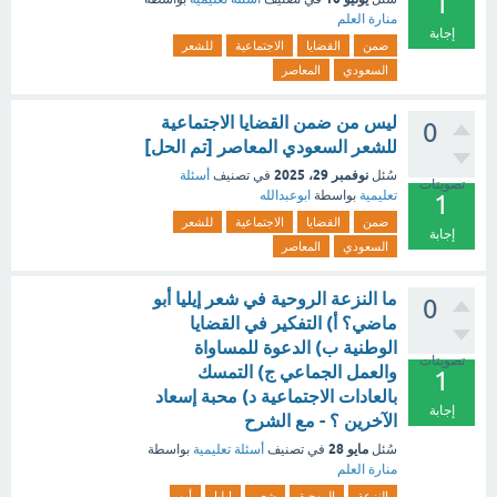
1
منارة العلم
إجابة
ضمن
القضايا
الاجتماعية
للشعر
السعودي
المعاصر
ليس من ضمن القضايا الاجتماعية
0
للشعر السعودي المعاصر [تم الحل]
نوفمبر 29، 2025
سُئل
في تصنيف
أسئلة
تصويتات
تعليمية
بواسطة
ابوعبدالله
1
ضمن
القضايا
الاجتماعية
للشعر
إجابة
السعودي
المعاصر
ما النزعة الروحية في شعر إيليا أبو
0
ماضي؟ أ) التفكير في القضايا
الوطنية ب) الدعوة للمساواة
تصويتات
والعمل الجماعي ج) التمسك
1
بالعادات الاجتماعية د) محبة إسعاد
إجابة
الآخرين ؟ - مع الشرح
مايو 28
سُئل
في تصنيف
أسئلة تعليمية
بواسطة
منارة العلم
النزعة
الروحية
شعر
إيليا
أبو