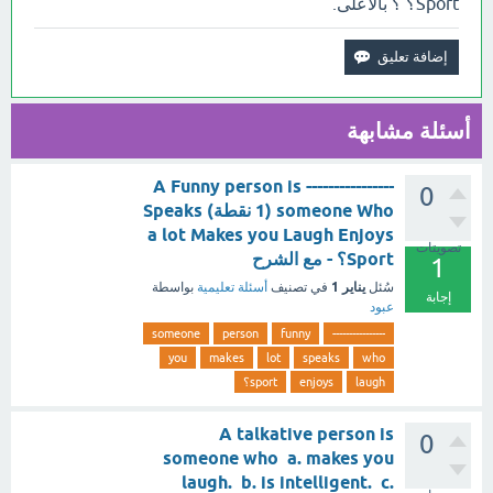
Sport؟ ؟ بالأعلى.
أسئلة مشابهة
---------------- A Funny person is
0
someone Who (1 نقطة) Speaks
a lot Makes you Laugh Enjoys
تصويتات
Sport؟ - مع الشرح
1
يناير 1
سُئل
في تصنيف
أسئلة تعليمية
بواسطة
إجابة
عبود
someone
person
funny
----------------
you
makes
lot
speaks
who
laugh
enjoys
sport؟
A talkative person is
0
someone who a. makes you
laugh. b. is intelligent. c.