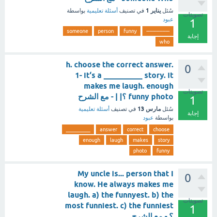
يناير 1
سُئل
في تصنيف
أسئلة تعليمية
بواسطة
تصويتات
عبود
1
someone
person
funny
----------------
إجابة
who
h. choose the correct answer.
0
1- it‘s a __________ story. it
makes me laugh. enough
تصويتات
funny photo ؟| | - مع الشرح
1
مارس 13
سُئل
في تصنيف
أسئلة تعليمية
إجابة
بواسطة
عبود
__________
answer
correct
choose
enough
laugh
makes
story
photo
funny
My uncle is... person that I
0
know. He always makes me
laugh. a) the funnyest. b) the
تصويتات
most funniest. c) the funniest
1
؟ - مع الشرح