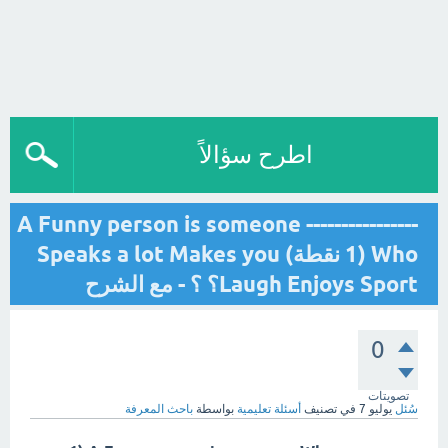
اطرح سؤالاً
---------------- A Funny person is someone
Who (1 نقطة) Speaks a lot Makes you
Laugh Enjoys Sport؟ ؟ - مع الشرح
0
تصويتات
سُئل
يوليو 7
في تصنيف
أسئلة تعليمية
بواسطة
باحث المعرفة