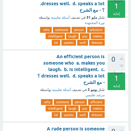
تصويتات
dresses well. d. speaks a lot.
1
؟ - مع الشرح
إجابة
مايو 31
سُئل
في تصنيف
أسئلة تعليمية
بواسطة
نورة المجتهدة
who
someone
person
talkative
intelligent
laugh
you
makes
lot
speaks
well
dresses
An efficient person is
0
someone who a. makes you
laugh. b. is intelligent. c.
تصويتات
dresses well. d. speaks a lot ؟
1
- مع الشرح
إجابة
يونيو 5
سُئل
في تصنيف
أسئلة تعليمية
بواسطة
مرشد تعليمي
who
someone
person
efficient
intelligent
laugh
you
makes
lot
speaks
well
dresses
A rude person is someone