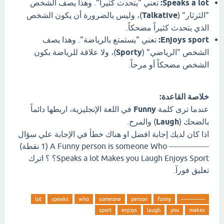
Speaks a lot:
تعني "يتحدث كثيراً". وهذا يصف الشخص
"الثرثار" (
Talkative
)، وليس بالضرورة أن يكون الشخص
الذي يتحدث كثيراً مضحكاً.
Enjoys sport:
تعني "يستمتع بالرياضة". وهذا يصف
الشخص "الرياضي" (
Sporty
)، ولا علاقة للرياضة بكون
الشخص مضحكاً أو مرحاً.
خلاصة القاعدة:
عندما ترى كلمة
Funny
في اللغة الإنجليزية، اربطها دائماً
بالضحك (
Laugh
) والمرح.
اذا كان لديك إجابة افضل او هناك خطأ في الإجابة علي سؤال
---------------- A Funny person is someone Who (1 نقطة)
Speaks a lot Makes you Laugh Enjoys Sport؟ ؟ اترك
تعليق فورآ.
lot
speaks
who
someone
person
funny
----------------
sport
enjoys
laugh
you
makes