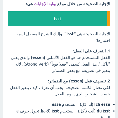
الإجابة الصحيحة من خلال موقع
بوابة الإجابات
هي:
isst
الإجابة الصحيحة هي
"isst"
، وإليك الشرح المفصل لسبب
اختيارها:
1. التعرف على الفعل:
الفعل المستخدم هنا هو الفعل الألماني
(essen)
والذي يعني
"يأكل". هذا الفعل يُسمى "فعلاً قوياً" (Strong Verb)، لأنه
يتغير في تصريفه مع بعض الضمائر.
2. تصريف فعل (essen) مع الضمائر:
لكي نختار الكلمة الصحيحة، يجب أن نعرف كيف يتغير الفعل
حسب الشخص الذي يقوم بالفعل:
ich esse
(أنا آكل)
نستخدم
esse
.
←
du isst
(أنت تأكل)
نستخدم
isst
(لاحظ تحول حرف e
←
إلى i).