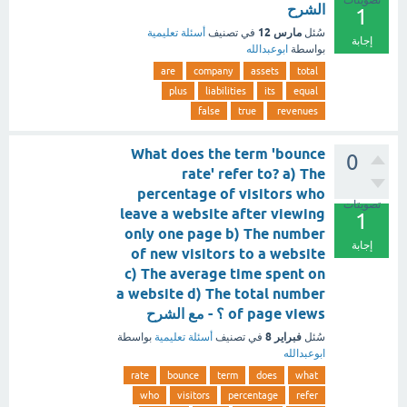
تصويتات
الشرح
1
مارس 12
سُئل
في تصنيف
أسئلة تعليمية
إجابة
بواسطة
ابوعبدالله
are
company
assets
total
plus
liabilities
its
equal
false
true
revenues
What does the term 'bounce
0
rate' refer to? a) The
percentage of visitors who
تصويتات
leave a website after viewing
1
only one page b) The number
إجابة
of new visitors to a website
c) The average time spent on
a website d) The total number
of page views ؟ - مع الشرح
فبراير 8
سُئل
في تصنيف
أسئلة تعليمية
بواسطة
ابوعبدالله
rate
bounce
term
does
what
who
visitors
percentage
refer