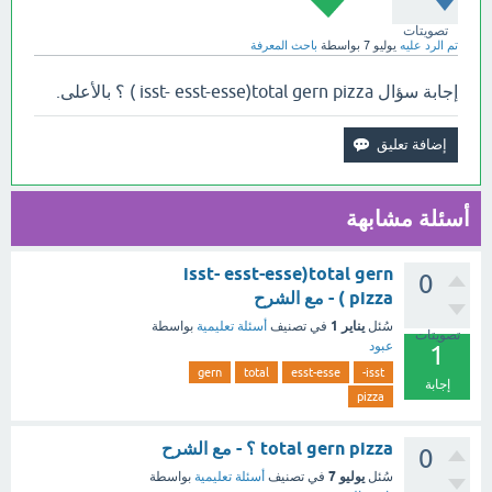
تصويتات
تم الرد عليه
يوليو 7
بواسطة
باحث المعرفة
إجابة سؤال isst- esst-esse)total gern pizza ) ؟ بالأعلى.
أسئلة مشابهة
isst- esst-esse)total gern
0
pizza ) - مع الشرح
يناير 1
سُئل
في تصنيف
أسئلة تعليمية
بواسطة
تصويتات
عبود
1
gern
total
esst-esse
isst-
إجابة
pizza
total gern pizza ؟ - مع الشرح
0
يوليو 7
سُئل
في تصنيف
أسئلة تعليمية
بواسطة