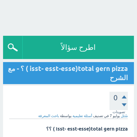
اطرح سؤالاً
isst- esst-esse)total gern pizza ) ؟ - مع
الشرح
0
تصويتات
سُئل
يوليو 7
في تصنيف
أسئلة تعليمية
بواسطة
باحث المعرفة
isst- esst-esse)total gern pizza ) ؟؟