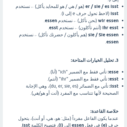
er / sie / es isst
(هو / هي / هو للمحايد يأكل)
نستخدم
←
isst
(لاحظ تحول حرف e إلى i).
wir essen
(نحن نأكل)
نستخدم
essen
.
←
ihr esst
(أنتم تأكلون)
نستخدم
esst
.
←
sie / Sie essen
(هم يأكلون / حضرتك تأكل)
نستخدم
←
.
essen
3. تحليل الخيارات المتاحة:
esse:
تأتي فقط مع الضمير "ich" (أنا).
esst:
تأتي فقط مع الضمير "ihr" (أنتم).
isst:
تأتي مع الضمائر (du, er, sie, es)، وهي الإجابة
الصحيحة لأنها تتناسب مع المفرد (أنت أو هو/هي).
خلاصة القاعدة:
عندما يكون الفاعل مفرداً (مثل: هو، هي، أو أنت)، يتحول
حرف
(e)
في فعل
essen
إلى
(i)
، فتصبح الكلمة
isst
.