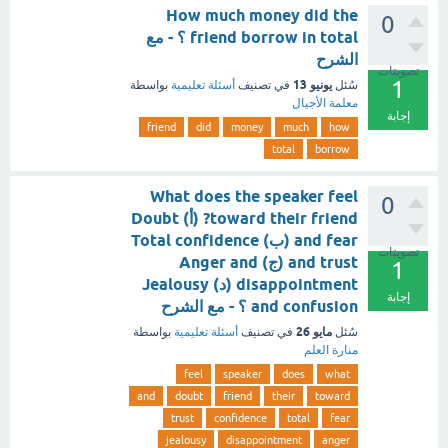
How much money did the
0
friend borrow in total ؟ - مع
الشرح
تصويتات
1
يونيو 13
سُئل
في تصنيف
أسئلة تعليمية
بواسطة
معلمة الأجيال
إجابة
friend
did
money
much
how
total
borrow
What does the speaker feel
0
toward their friend? (أ) Doubt
and fear (ب) Total confidence
تصويتات
and trust (ج) Anger and
1
disappointment (د) Jealousy
إجابة
and confusion ؟ - مع الشرح
مايو 26
سُئل
في تصنيف
أسئلة تعليمية
بواسطة
منارة العلم
feel
speaker
does
what
and
doubt
friend
their
toward
trust
confidence
total
fear
jealousy
disappointment
anger