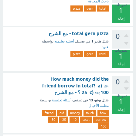
باحث المعرفة
تصويتات
1
pizza
gern
total
إجابة
total gern pizza - مع الشرح
0
يناير 1
سُئل
في تصنيف
أسئلة تعليمية
بواسطة
عبود
تصويتات
1
pizza
gern
total
إجابة
How much money did the
0
friend borrow in total? a)
)
10
b
100 ؟ - مع الشرح
25 c)
)
50
d
تصويتات
1
يونيو 13
سُئل
في تصنيف
أسئلة تعليمية
بواسطة
معلمة الأجيال
إجابة
friend
did
money
much
how
50
25
10
total
borrow
100