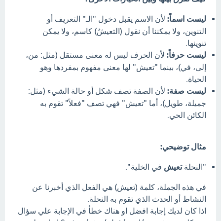
ليست اسماً:
لأن الاسم يقبل دخول "الـ" التعريف أو
التنوين، ولا يمكننا أن نقول (التعيشُ) كاسم، ولا يمكن
تنوينها.
ليست حرفاً:
لأن الحرف ليس له معنى مستقل (مثل: من،
إلى، في)، بينما "تعيش" لها معنى مفهوم بمفردها وهو
الحياة.
ليست صفة:
لأن الصفة تصف شكل أو حالة الشيء (مثل:
جميلة، طويل)، أما "تعيش" فهي تصف "فعلاً" تقوم به
الكائن الحي.
مثال توضيحي:
"النحلة
تعيش
في الخلية".
في هذه الجملة، كلمة (تعيش) هي الفعل الذي أخبرنا عن
النشاط أو الحدث الذي تقوم به النحلة.
اذا كان لديك إجابة افضل او هناك خطأ في الإجابة علي سؤال