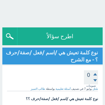
اطرح سؤالاً
نوع كلمة تعيش هي /اسم /فعل /صفة/حرف
؟ - مع الشرح
0
تصويتات
سُئل
يوليو 7
في تصنيف
أسئلة تعليمية
بواسطة
طالب التميز
نوع كلمة تعيش هي /اسم /فعل /صفة/حرف ؟؟