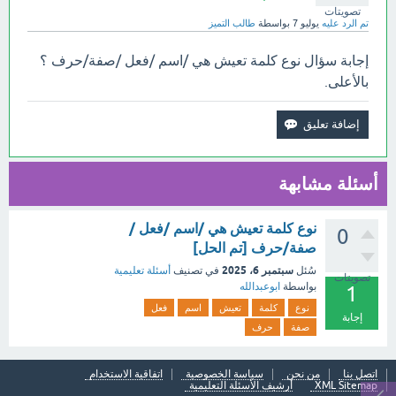
تصويتات
تم الرد عليه
يوليو 7
بواسطة
طالب التميز
إجابة سؤال نوع كلمة تعيش هي /اسم /فعل /صفة/حرف ؟
بالأعلى.
أسئلة مشابهة
نوع كلمة تعيش هي /اسم /فعل /
0
صفة/حرف [تم الحل]
سبتمبر 6، 2025
سُئل
في تصنيف
أسئلة تعليمية
تصويتات
بواسطة
ابوعبدالله
1
نوع
كلمة
تعيش
اسم
فعل
إجابة
صفة
حرف
اتصل بنا
من نحن
سياسة الخصوصية
اتفاقية الاستخدام
XML Sitemap
أرشيف الأسئلة التعليمية