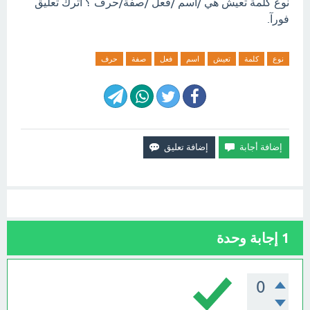
نوع كلمة تعيش هي /اسم /فعل /صفة/حرف ؟ اترك تعليق
فورآ.
نوع
كلمة
تعيش
اسم
فعل
صفة
حرف
1
إجابة وحدة
0