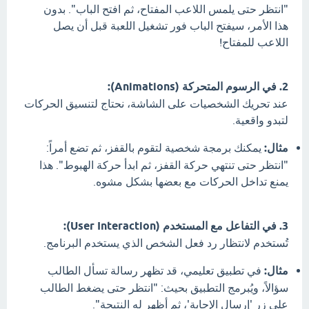
"انتظر حتى يلمس اللاعب المفتاح، ثم افتح الباب". بدون
هذا الأمر، سيفتح الباب فور تشغيل اللعبة قبل أن يصل
اللاعب للمفتاح!
2. في الرسوم المتحركة (Animations):
عند تحريك الشخصيات على الشاشة، نحتاج لتنسيق الحركات
لتبدو واقعية.
مثال:
يمكنك برمجة شخصية لتقوم بالقفز، ثم تضع أمراً:
"انتظر حتى تنتهي حركة القفز، ثم ابدأ حركة الهبوط". هذا
يمنع تداخل الحركات مع بعضها بشكل مشوه.
3. في التفاعل مع المستخدم (User Interaction):
تُستخدم لانتظار رد فعل الشخص الذي يستخدم البرنامج.
مثال:
في تطبيق تعليمي، قد تظهر رسالة تسأل الطالب
سؤالاً، ويُبرمج التطبيق بحيث: "انتظر حتى يضغط الطالب
على زر 'إرسال الإجابة'، ثم أظهر له النتيجة".