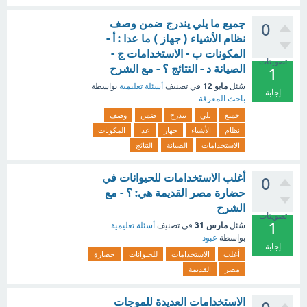
جميع ما يلي يندرج ضمن وصف
0
نظام الأشياء ( جهاز ) ما عدا : أ -
المكونات ب - الاستخدامات ج -
تصويتات
الصيانة د - النتائج ؟ - مع الشرح
1
مايو 12
سُئل
في تصنيف
أسئلة تعليمية
بواسطة
إجابة
باحث المعرفة
جميع
يلي
يندرج
ضمن
وصف
نظام
الأشياء
جهاز
عدا
المكونات
الاستخدامات
الصيانة
النتائج
أغلب الاستخدامات للحيوانات في
0
حضارة مصر القديمة هي: ؟ - مع
الشرح
تصويتات
1
مارس 31
سُئل
في تصنيف
أسئلة تعليمية
بواسطة
عبود
إجابة
أغلب
الاستخدامات
للحيوانات
حضارة
مصر
القديمة
الاستخدامات العديدة للموجات