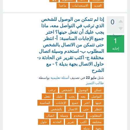
العديد
الاستخدامات
ماعدا
إذا لم تتمكن من الوصول للشخص
0
الذي ترغب في التواصل معه، ماذا
يجب عليك أن تفعل حينها؟ اختر
تصويتات
جميع الإجابات المناسبة: أ- انتظر
1
حتى تتمكن من الاتصال بالشخص
إجابة
المطلوب ب- استخدم وسيلة اتصال
مختلفة ج- اكتب تقرير عن الحادثة د-
حاول الاتصال بجهة بديلة ؟ - مع
الشرح
مايو 22
سُئل
في تصنيف
أسئلة تعليمية
بواسطة
طالب التميز
تتمكن
الوصول
للشخص
ترغب
التواصل
معه
يجب
عليك
تفعل
حينها
اختر
جميع
الإجابات
المناسبة
انتظر
حتى
الاتصال
بالشخص
المطلوب
استخدم
وسيلة
اتصال
مختلفة
اكتب
تقرير
الحادثة
حاول
بجهة
بديلة