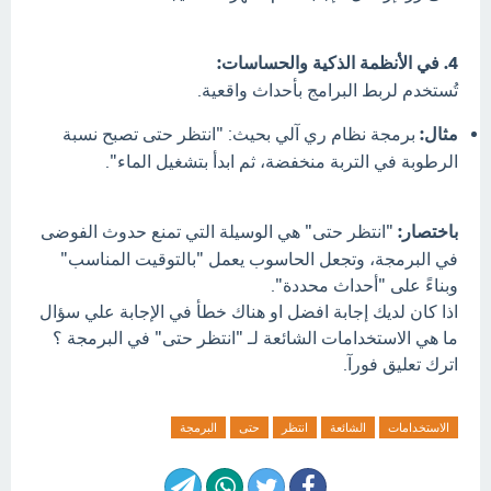
4. في الأنظمة الذكية والحساسات:
تُستخدم لربط البرامج بأحداث واقعية.
مثال:
برمجة نظام ري آلي بحيث: "انتظر حتى تصبح نسبة
الرطوبة في التربة منخفضة، ثم ابدأ بتشغيل الماء".
باختصار:
"انتظر حتى" هي الوسيلة التي تمنع حدوث الفوضى
في البرمجة، وتجعل الحاسوب يعمل "بالتوقيت المناسب"
وبناءً على "أحداث محددة".
اذا كان لديك إجابة افضل او هناك خطأ في الإجابة علي سؤال
ما هي الاستخدامات الشائعة لـ "انتظر حتى" في البرمجة ؟
اترك تعليق فورآ.
الاستخدامات
الشائعة
انتظر
حتى
البرمجة