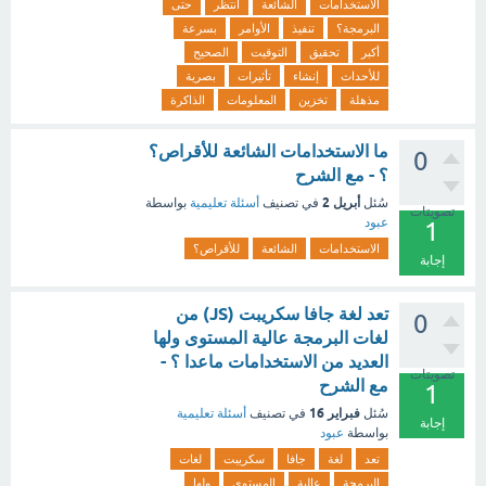
الاستخدامات
الشائعة
انتظر
حتى
البرمجة؟
تنفيذ
الأوامر
بسرعة
أكبر
تحقيق
التوقيت
الصحيح
للأحداث
إنشاء
تأثيرات
بصرية
مذهلة
تخزين
المعلومات
الذاكرة
ما الاستخدامات الشائعة للأقراص؟
0
؟ - مع الشرح
أبريل 2
سُئل
في تصنيف
أسئلة تعليمية
بواسطة
تصويتات
عبود
1
الاستخدامات
الشائعة
للأقراص؟
إجابة
تعد لغة جافا سكريبت (JS) من
0
لغات البرمجة عالية المستوى ولها
العديد من الاستخدامات ماعدا ؟ -
تصويتات
مع الشرح
1
فبراير 16
سُئل
في تصنيف
أسئلة تعليمية
إجابة
بواسطة
عبود
تعد
لغة
جافا
سكريبت
لغات
البرمجة
عالية
المستوى
ولها