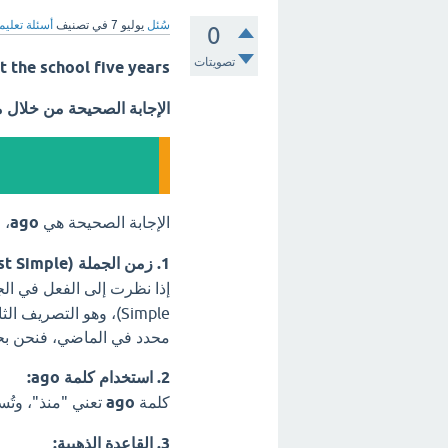
سُئل
يوليو 7
في تصنيف
أسئلة تعليم
0
تصويتات
ey built the school five years
الإجابة الصحيحة من خلال 
الإجابة الصحيحة هي
ago
، 
1. زمن الجملة (Past Simple):
إذا نظرت إلى الفعل في الج
محدد في الماضي، فنحن بحا
2. استخدام كلمة ago:
كلمة
ago
تعني "منذ"، وتُ
3. القاعدة الذهبية: