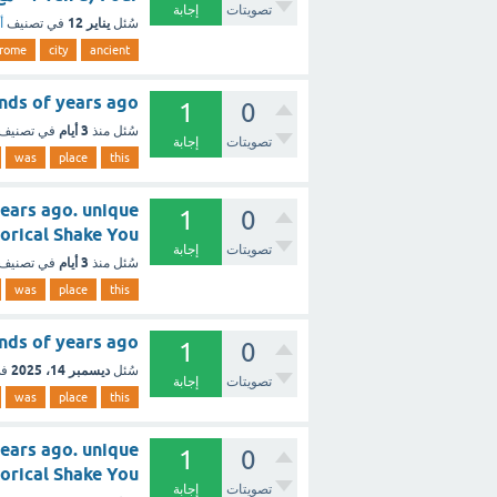
تصويتات
إجابة
يناير 12
سُئل
في تصنيف
أ
rome
city
ancient
usands of years ago
1
0
3 أيام
سُئل
منذ
في تصنيف
تصويتات
إجابة
was
place
this
ears ago. unique
1
0
historical Shake You ؟ - مع
تصويتات
إجابة
3 أيام
سُئل
منذ
في تصنيف
was
place
this
nds of years ago
1
0
ديسمبر 14، 2025
سُئل
في
تصويتات
إجابة
was
place
this
ears ago. unique
1
0
torical Shake You
تصويتات
إجابة