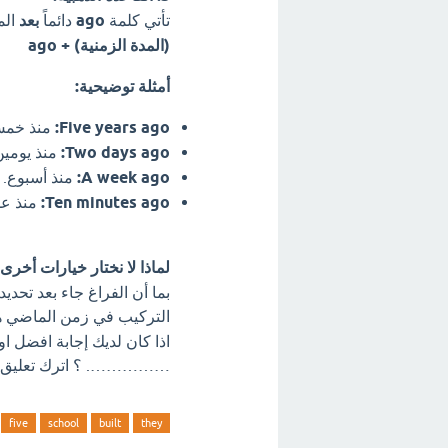
تأتي كلمة
ago
دائماً
بعد
الم
(المدة الزمنية) + ago
أمثلة توضيحية:
Five years ago:
منذ خمس
Two days ago:
منذ يومين
A week ago:
منذ أسبوع.
Ten minutes ago:
منذ عش
لماذا لا نختار خيارات أخرى
التركيب في زمن الماضي 
……………. ؟ اترك تعليق ف
five
school
built
they