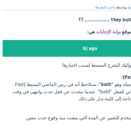
ية
بواسطة
باحث المعرفة
Th ……………. ؟؟
موقع
بوابة الإجابات
هي:
b) ago
وإليك الشرح المبسط لسبب اختيارها:
ملة وهو "
built
"، ستلاحظ أنه في زمن الماضي البسيط (Past
Simple)، وهو التصريف الثاني للفعل "build". عندما نتحدث عن فعل حدث وانتهى في وقت
جة إلى كلمة تدل على ذلك.
ستخدم للتعبير عن المدة التي مضت منذ وقوع حدث معين.