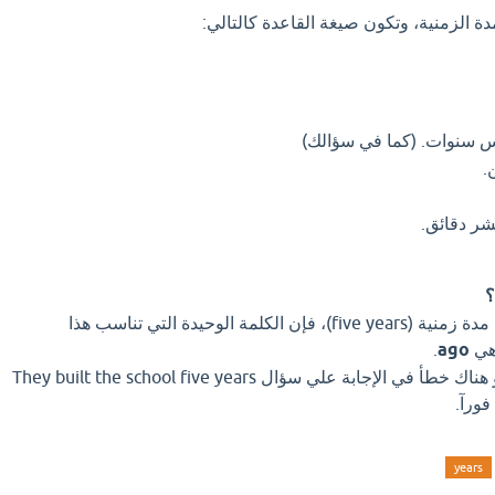
دة الزمنية، وتكون صيغة القاعدة كالتالي:
 سنوات. (كما في سؤالك)
.
ر دقائق.
؟
بما أن الفراغ جاء بعد تحديد مدة زمنية (five years)، فإن الكلمة الوحيدة التي تناسب هذا
هي
ago
.
اذا كان لديك إجابة افضل او هناك خطأ في الإجابة علي سؤال They built the school five years
ورآ.
years