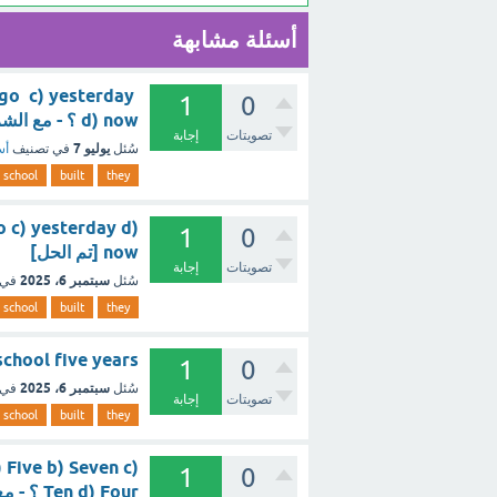
أسئلة مشابهة
ago c) yesterday
1
0
d) now ؟ - مع الشرح
تصويتات
إجابة
يوليو 7
سُئل
في تصنيف
أس
school
built
they
o c) yesterday d)
1
0
now [تم الحل]
تصويتات
إجابة
سبتمبر 6، 2025
سُئل
في 
school
built
they
uilt the school five years
1
0
سبتمبر 6، 2025
سُئل
في 
تصويتات
إجابة
school
built
they
 Five b) Seven c)
1
0
Ten d) Four ؟ - مع الشرح