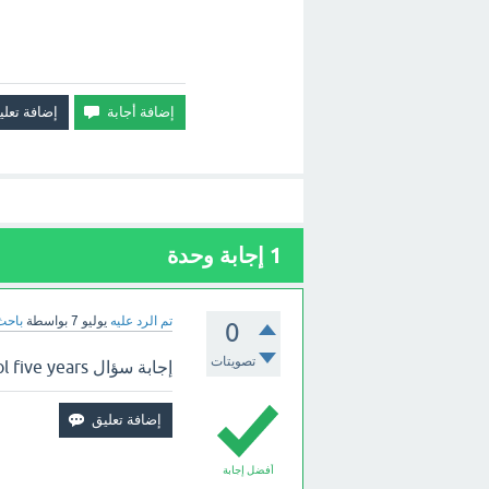
1
إجابة وحدة
تم الرد عليه
يوليو 7
بواسطة
باحث
0
تصويتات
إجابة سؤال They built the school five years ……………. ؟ بالأعلى.
أفضل إجابة