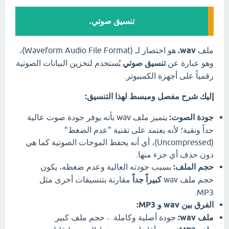
تنسيق صوتي.
ملف
wav.
هو اختصار لـ (Waveform Audio File Format)،
وهو عبارة عن
تنسيق صوتي
يُستخدم لتخزين البيانات الصوتية
رقمياً على أجهزة الكمبيوتر.
إليك شرح مفصل ومبسط لهذا التنسيق:
جودة الصوت:
يتميز ملف wav بأنه يوفر جودة صوت عالية
جداً ونقية؛ لأنه يعتمد على تقنية "عدم الضغط"
(Uncompressed)، أي أنه يحفظ الموجات الصوتية كما هي
دون حذف أي جزء منها.
حجم الملف:
بسبب جودته العالية وعدم ضغطه، يكون
حجم ملف wav
كبيراً جداً
مقارنة بتنسيقات أخرى مثل
MP3.
الفرق بين wav و MP3:
ملف wav:
جودة أصلية وكاملة
حجم ملف كبير.
←