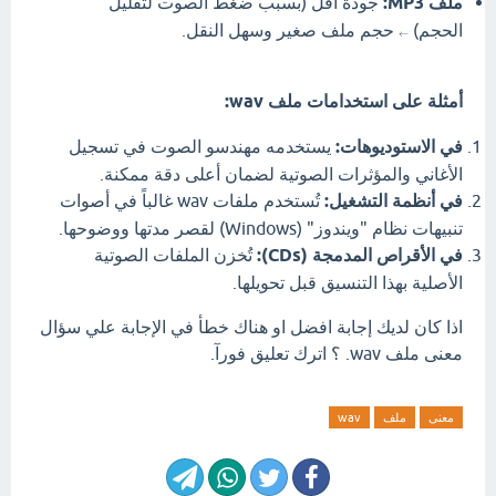
ملف MP3:
جودة أقل (بسبب ضغط الصوت لتقليل
الحجم)
حجم ملف صغير وسهل النقل.
←
أمثلة على استخدامات ملف wav:
في الاستوديوهات:
يستخدمه مهندسو الصوت في تسجيل
الأغاني والمؤثرات الصوتية لضمان أعلى دقة ممكنة.
في أنظمة التشغيل:
تُستخدم ملفات wav غالباً في أصوات
تنبيهات نظام "ويندوز" (Windows) لقصر مدتها ووضوحها.
في الأقراص المدمجة (CDs):
تُخزن الملفات الصوتية
الأصلية بهذا التنسيق قبل تحويلها.
اذا كان لديك إجابة افضل او هناك خطأ في الإجابة علي سؤال
معنى ملف wav. ؟ اترك تعليق فورآ.
معنى
ملف
wav