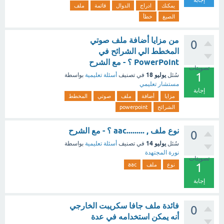
إجابة
يمكنك
ادراج
الدوال
قائمة
ملف
الصيغ
خطأ
من مزايا أضافة ملف صوتي
0
المخطط الي الشرائح في
PowerPoint ؟ - مع الشرح
تصويتات
1
يوليو 18
سُئل
في تصنيف
أسئلة تعليمية
بواسطة
مستشار تعليمي
إجابة
مزايا
أضافة
ملف
صوتي
المخطط
الشرائح
powerpoint
نوع ملف , .........aac ؟ - مع الشرح
0
يوليو 14
سُئل
في تصنيف
أسئلة تعليمية
بواسطة
نورة المجتهدة
تصويتات
1
نوع
ملف
aac
إجابة
فائدة ملف جافا سكريبت الخارجي
0
أنه يمكن استخدامه في عدة