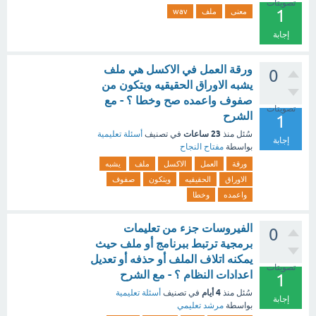
تصويتات
1
معنى
ملف
wav
إجابة
ورقة العمل في الاكسل هي ملف
0
يشبه الاوراق الحقيقيه ويتكون من
صفوف واعمده صح وخطا ؟ - مع
تصويتات
الشرح
1
23 ساعات
سُئل
منذ
في تصنيف
أسئلة تعليمية
إجابة
بواسطة
مفتاح النجاح
ورقة
العمل
الاكسل
ملف
يشبه
الاوراق
الحقيقيه
ويتكون
صفوف
واعمده
وخطا
الفيروسات جزء من تعليمات
0
برمجية ترتبط ببرنامج أو ملف حيث
يمكنه اتلاف الملف أو حذفه أو تعديل
تصويتات
اعدادات النظام ؟ - مع الشرح
1
4 أيام
سُئل
منذ
في تصنيف
أسئلة تعليمية
إجابة
بواسطة
مرشد تعليمي