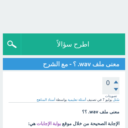
اطرح سؤالاً
معنى ملف wav. ؟ - مع الشرح
0
تصويتات
سُئل
يوليو 7
في تصنيف
أسئلة تعليمية
بواسطة
أستاذ المناهج
معنى ملف wav. ؟؟
الإجابة الصحيحة من خلال موقع
بوابة الإجابات
هي: