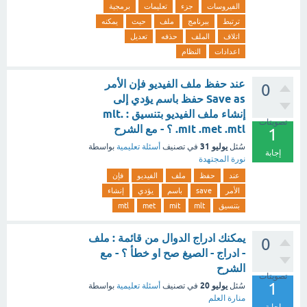
الفيروسات
جزء
تعليمات
برمجية
ترتبط
ببرنامج
ملف
حيث
يمكنه
اتلاف
الملف
حذفه
تعديل
اعدادات
النظام
عند حفظ ملف الفيديو فإن الأمر
0
Save as حفظ باسم يؤدي إلى
إنشاء ملف الفيديو بتنسيق : .mlt
تصويتات
.mit .met .mtl ؟ - مع الشرح
1
يوليو 31
سُئل
في تصنيف
أسئلة تعليمية
بواسطة
إجابة
نورة المجتهدة
عند
حفظ
ملف
الفيديو
فإن
الأمر
save
باسم
يؤدي
إنشاء
بتنسيق
mlt
mit
met
mtl
يمكنك ادراج الدوال من قائمة : ملف
0
- ادراج - الصيغ صح او خطأ ؟ - مع
الشرح
تصويتات
1
يوليو 20
سُئل
في تصنيف
أسئلة تعليمية
بواسطة
منارة العلم