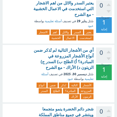
يعتبر السدر والاثل من اهم الاشجار
0
التي استخدمت في الاعمال الخشبية
- مع الشرح
تصويتات
1
يناير 29
سُئل
في تصنيف
أسئلة تعليمية
بواسطة
عبود
إجابة
يعتبر
السدر
والاثل
اهم
الاشجار
استخدمت
الاعمال
الخشبية
أي من الأشجار التالية لم تُذكر ضمن
0
أنواع الأشجار المزروعة في
المبادرة؟ أ) الطلح ب) السدر ج)
تصويتات
الزيتون د) الأراك - مع الشرح
1
ديسمبر 30، 2025
سُئل
في تصنيف
أسئلة
إجابة
تعليمية
بواسطة
عبود
الأشجار
التالية
تُذكر
ضمن
أنواع
المزروعة
المبادرة؟
الطلح
السدر
الزيتون
الأراك
شجر دائم الخضرة ينمو متجمعا
0
وينتشر في جميع مناطق المملكة