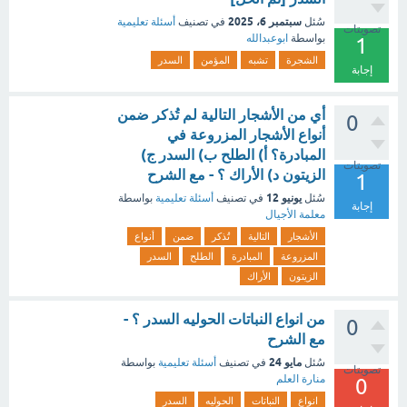
سبتمبر 6، 2025
سُئل
في تصنيف
أسئلة تعليمية
تصويتات
بواسطة
ابوعبدالله
1
الشجرة
تشبه
المؤمن
السدر
إجابة
أي من الأشجار التالية لم تُذكر ضمن
0
أنواع الأشجار المزروعة في
المبادرة؟ أ) الطلح ب) السدر ج)
تصويتات
الزيتون د) الأراك ؟ - مع الشرح
1
يونيو 12
سُئل
في تصنيف
أسئلة تعليمية
بواسطة
إجابة
معلمة الأجيال
الأشجار
التالية
تُذكر
ضمن
أنواع
المزروعة
المبادرة
الطلح
السدر
الزيتون
الأراك
من انواع النباتات الحوليه السدر ؟ -
0
مع الشرح
مايو 24
سُئل
في تصنيف
أسئلة تعليمية
بواسطة
تصويتات
منارة العلم
0
انواع
النباتات
الحوليه
السدر