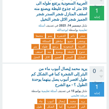
العربية السعودية يرتفع طوله الى
تصويتات
20 متر له جذوع غليظة ويصنع منه
1
اسقف المنازل شجر السدر شجر
إجابة
الجميز شجر الاثل شجر النخيل
ديسمبر 14، 2025
سُئل
في تصنيف
أسئلة
تعليمية
بواسطة
ابوعبدالله
شجر
دائم
الخضرة
ينمو
متجمعا
وينتشر
جميع
مناطق
المملكة
العربية
السعودية
يرتفع
طوله
متر
جذوع
غليظة
ويصنع
منه
اسقف
المنازل
السدر
الجميز
الاثل
النخيل
يريد محمد إيصال أنبوب ماء من
0
البئر إلى الشجرة كما في الشكل كم
طول اقصر أنبوب يصل بينهما يوحدة
تصويتات
الطول ؟ - مع الشرح
1
يوليو 15
سُئل
في تصنيف
أسئلة تعليمية
بواسطة
إجابة
مرشد تعليمي
يريد
محمد
إيصال
أنبوب
ماء
البئر
الشجرة
كما
الشكل
طول