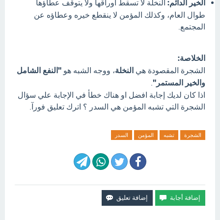
الخير الدائم:
النخلة لا تسقط أوراقها ولا يتوقف عطاؤها
طوال العام، وكذلك المؤمن لا ينقطع خيره وعطاؤه عن
المجتمع.
الخلاصة:
الشجرة المقصودة هي
النخلة
، ووجه الشبه هو
"النفع الشامل
والخير المستمر"
.
اذا كان لديك إجابة افضل او هناك خطأ في الإجابة علي سؤال
الشجرة التي تشبه المؤمن هي السدر ؟ اترك تعليق فورآ.
الشجرة
تشبه
المؤمن
السدر