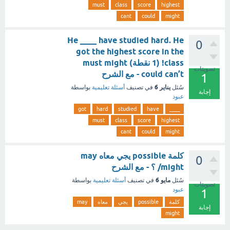
must
class
score
highest
cant
could
might
He ____ have studied hard. He
0
got the highest score in the
class! (1 نقطة) must might
تصويتات
could can’t - مع الشرح
1
يناير 6
سُئل
في تصنيف
أسئلة تعليمية
بواسطة
إجابة
عبود
got
hard
studied
have
____
must
class
score
highest
cant
could
might
كلمة possible يجي معاه may
0
/might ؟ - مع الشرح
مايو 6
سُئل
في تصنيف
أسئلة تعليمية
بواسطة
تصويتات
عبود
1
كلمة
possible
يجي
معاه
may
إجابة
might