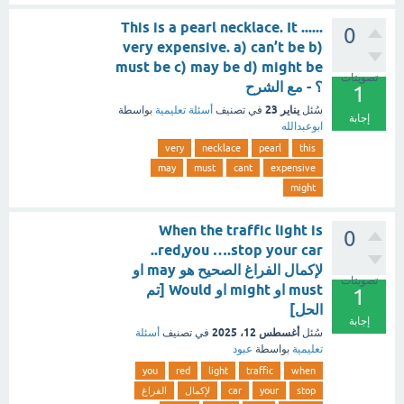
This is a pearl necklace. It ......
0
very expensive. a) can’t be b)
must be c) may be d) might be
تصويتات
؟ - مع الشرح
1
يناير 23
سُئل
في تصنيف
أسئلة تعليمية
بواسطة
إجابة
ابوعبدالله
very
necklace
pearl
this
may
must
cant
expensive
might
When the traffic light is
0
red,you ….stop your car..
لإكمال الفراغ الصحيح هو may او
تصويتات
must او might او Would [تم
1
الحل]
إجابة
أغسطس 12، 2025
سُئل
في تصنيف
أسئلة
تعليمية
بواسطة
عبود
you
red
light
traffic
when
stop
your
car
لإكمال
الفراغ