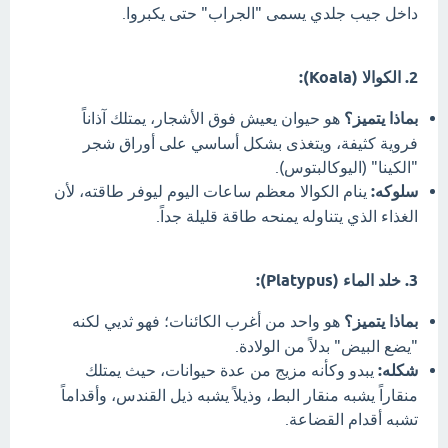
داخل جيب جلدي يسمى "الجراب" حتى يكبروا.
2. الكوالا (Koala):
بماذا يتميز؟
هو حيوان يعيش فوق الأشجار، يمتلك آذاناً
فروية كثيفة، ويتغذى بشكل أساسي على أوراق شجر
"الكينا" (اليوكالبتوس).
سلوكه:
ينام الكوالا معظم ساعات اليوم ليوفر طاقته، لأن
الغذاء الذي يتناوله يمنحه طاقة قليلة جداً.
3. خلد الماء (Platypus):
بماذا يتميز؟
هو واحد من أغرب الكائنات؛ فهو ثديي لكنه
"يضع البيض" بدلاً من الولادة.
شكله:
يبدو وكأنه مزيج من عدة حيوانات، حيث يمتلك
منقاراً يشبه منقار البط، وذيلاً يشبه ذيل القندس، وأقداماً
تشبه أقدام القضاعة.