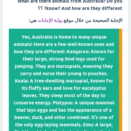
What are there animals from Australia? Do you
know? And how are they different? ؟؟
الإجابة الصحيحة من خلال موقع
بوابة الإجابات
هي:
Yes, Australia is home to many unique
animals! Here are a few well-known ones and
how they are different: Kangaroo: Known for
their large, strong hind legs used for
jumping. They are marsupials, meaning they
carry and nurse their young in pouches.
Koala: A tree-dwelling marsupial, known for
its fluffy ears and love for eucalyptus
leaves. They sleep most of the day to
conserve energy. Platypus: A unique mammal
that lays eggs and has the appearance of a
beaver, duck, and otter combined. It’s one of
the only egg-laying mammals. Emu: A large,