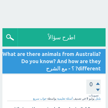
اطرح سؤالاً
What are there animals from Australia?
Do you know? And how are they
different? ؟ - مع الشرح
0
تصويتات
سُئل
يوليو 8
في تصنيف
أسئلة تعليمية
بواسطة
جواب سريع