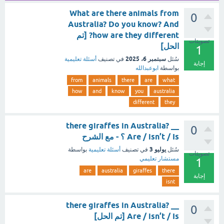
What are there animals from
0
Australia? Do you know? And
how are they different? [تم
تصويتات
الحل]
1
سبتمبر 6، 2025
سُئل
في تصنيف
أسئلة تعليمية
إجابة
بواسطة
ابوعبدالله
from
animals
there
are
what
how
and
know
you
australia
different
they
__ there giraffes in Australia?
0
Are / isn’t / Is ؟ - مع الشرح
يوليو 3
سُئل
في تصنيف
أسئلة تعليمية
بواسطة
تصويتات
مستشار تعليمي
1
are
australia
giraffes
there
إجابة
isnt
__ there giraffes in Australia?
0
Are / isn’t / Is [تم الحل]