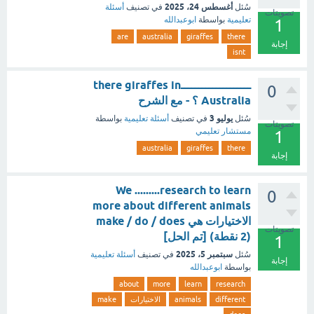
أغسطس 24، 2025
سُئل
في تصنيف
أسئلة
تصويتات
تعليمية
بواسطة
ابوعبدالله
1
are
australia
giraffes
there
إجابة
isnt
ــــــــــــــــــــthere giraffes in
0
Australia ؟ - مع الشرح
يوليو 3
سُئل
في تصنيف
أسئلة تعليمية
بواسطة
تصويتات
مستشار تعليمي
1
australia
giraffes
there
إجابة
We .........research to learn
0
more about different animals
الاختيارات هي make / do / does
تصويتات
(2 نقطة) [تم الحل]
1
سبتمبر 5، 2025
سُئل
في تصنيف
أسئلة تعليمية
إجابة
بواسطة
ابوعبدالله
about
more
learn
research
different
animals
الاختيارات
make