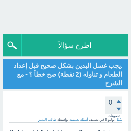
اطرح سؤالاً
.يجب غسل اليدين بشكل صحيح قبل إعداد
الطعام و تناوله (2 نقطة) صح خطأ ؟ - مع
الشرح
0
تصويتات
سُئل
يوليو 8
في تصنيف
أسئلة تعليمية
بواسطة
طالب التميز