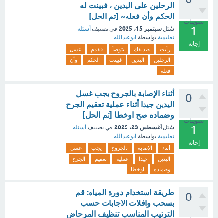
الرجلين على اليدين ، فبينت له
الحكم وأن فعله~ [تم الحل]
تصويتات
1
سبتمبر 15، 2025
سُئل
في تصنيف
أسئلة
تعليمية
بواسطة
ابوعبدالله
إجابة
رأيت
صديقك
يتوضأ
فقدم
غسل
الرجلين
اليدين
فبينت
الحكم
وأن
فعله
أثناء الإصابة بالجروح يجب غسل
0
اليدين جيدا أثناء عملية تعقيم الجرح
وضماده صح اوخطا [تم الحل]
تصويتات
1
أغسطس 23، 2025
سُئل
في تصنيف
أسئلة
تعليمية
بواسطة
ابوعبدالله
إجابة
أثناء
الإصابة
بالجروح
يجب
غسل
اليدين
جيدا
عملية
تعقيم
الجرح
وضماده
اوخطا
طريقة استخدام دورة المياه: قم
0
بسحب وافلات الاجابات حسب
الترتيب المناسب تنظيف المرحاض