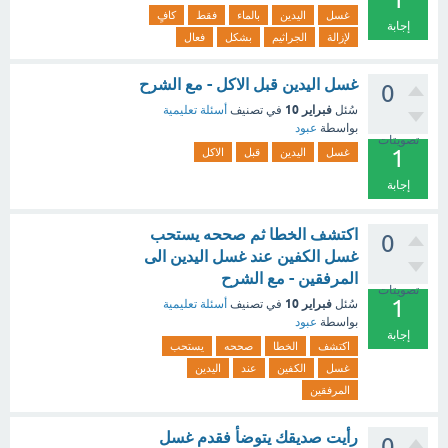
غسل
اليدين
بالماء
فقط
كافٍ
إجابة
لإزالة
الجراثيم
بشكل
فعال
غسل اليدين قبل الاكل - مع الشرح
0
فبراير 10
سُئل
في تصنيف
أسئلة تعليمية
بواسطة
عبود
تصويتات
1
غسل
اليدين
قبل
الاكل
إجابة
اكتشف الخطا ثم صححه يستحب
0
غسل الكفين عند غسل اليدين الى
المرفقين - مع الشرح
تصويتات
1
فبراير 10
سُئل
في تصنيف
أسئلة تعليمية
بواسطة
عبود
إجابة
اكتشف
الخطا
صححه
يستحب
غسل
الكفين
عند
اليدين
المرفقين
رأيت صديقك يتوضأ فقدم غسل
0