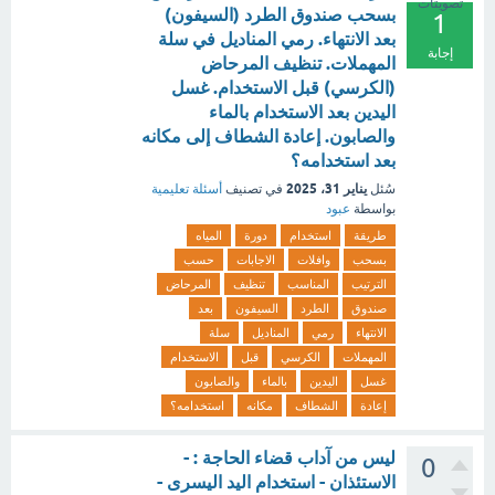
تصويتات
بسحب صندوق الطرد (السيفون)
1
بعد الانتهاء. رمي المناديل في سلة
إجابة
المهملات. تنظيف المرحاض
(الكرسي) قبل الاستخدام. غسل
اليدين بعد الاستخدام بالماء
والصابون. إعادة الشطاف إلى مكانه
بعد استخدامه؟
يناير 31، 2025
سُئل
في تصنيف
أسئلة تعليمية
بواسطة
عبود
طريقة
استخدام
دورة
المياه
بسحب
وافلات
الاجابات
حسب
الترتيب
المناسب
تنظيف
المرحاض
صندوق
الطرد
السيفون
بعد
الانتهاء
رمي
المناديل
سلة
المهملات
الكرسي
قبل
الاستخدام
غسل
اليدين
بالماء
والصابون
إعادة
الشطاف
مكانه
استخدامه؟
ليس من آداب قضاء الحاجة : -
0
الاستئذان - استخدام اليد اليسرى -