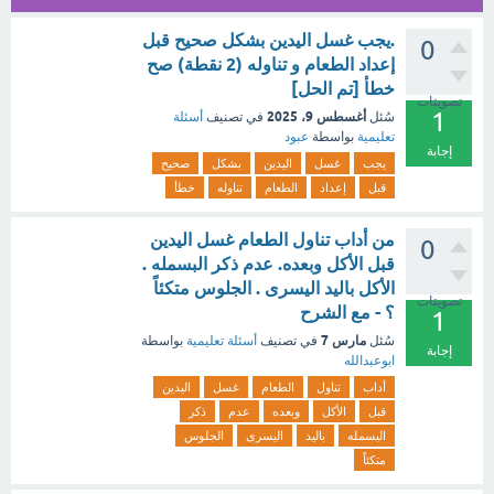
.يجب غسل اليدين بشكل صحيح قبل
0
إعداد الطعام و تناوله (2 نقطة) صح
خطأ [تم الحل]
تصويتات
1
أغسطس 9، 2025
سُئل
في تصنيف
أسئلة
تعليمية
بواسطة
عبود
إجابة
يجب
غسل
اليدين
بشكل
صحيح
قبل
إعداد
الطعام
تناوله
خطأ
من أداب تناول الطعام غسل اليدين
0
قبل الأكل وبعده. عدم ذكر البسمله .
الأكل باليد اليسرى . الجلوس متكئاً
تصويتات
؟ - مع الشرح
1
مارس 7
سُئل
في تصنيف
أسئلة تعليمية
بواسطة
إجابة
ابوعبدالله
أداب
تناول
الطعام
غسل
اليدين
قبل
الأكل
وبعده
عدم
ذكر
البسمله
باليد
اليسرى
الجلوس
متكئاً