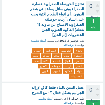
تختزن الحويصلة الصفراوية عصارة
0
الصفراء وهي سائل يساعد في هضم
الدهون ..أي انواع الطعام الاتية يجب
تصويتات
على انسان أزيلت حوصلته
1
الصفراوية الامتناع عن تناوله (1
إجابة
نقطة) الفاكهة الحبوب الجبن
الخضروات [تم الحل]
نوفمبر 7، 2025
سُئل
في تصنيف
أسئلة تعليمية
بواسطة
ابوعبدالله
تختزن
الحويصلة
الصفراوية
عصارة
الصفراء
وهي
سائل
يساعد
هضم
الدهون
انواع
الطعام
الاتية
يجب
انسان
أزيلت
حوصلته
الامتناع
تناوله
الفاكهة
الحبوب
الجبن
الخضروات
غسل اليدين بالماء فقط كافٍ لإزالة
0
الجراثيم بشكل فعال ؟ - مع الشرح
فبراير 18
سُئل
في تصنيف
أسئلة تعليمية
تصويتات
بواسطة
ابوعبدالله
1