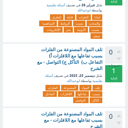
إجابة
فبراير 26
سُئل
في تصنيف
أسئلة تعليمية
بواسطة
ابوعبدالله
لماذا
الفلزات
قابلة
للطرق
والسحب
بسبب
الروابط
التساهمية
بسبب
الأيونية
بحر
الإلكترونات
ضعف
تلف المواد المصنوعة من الفلزات
0
بسبب تفاعلها مع اللافلزات أ)
التفاعل ب) التآكل ج) التواصل - مع
تصويتات
الشرح
1
ديسمبر 25، 2025
سُئل
في تصنيف
أسئلة
إجابة
تعليمية
بواسطة
ابوعبدالله
تلف
المواد
المصنوعة
الفلزات
بسبب
تفاعلها
اللافلزات
التفاعل
التآكل
التواصل
تلف المواد المصنوعة من الفلزات
0
بسبب تفاعلها مع اللافلزات - مع
الشرح