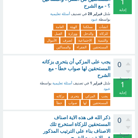
1
؟ - مع الشرح
إجابة
فبراير 28
سُئل
في تصنيف
أسئلة تعليمية
بواسطة
عبود
انشأت
مملكتنا
الهيئة
العامة
للزكاة
والدخل
ووزارة
العمل
والتنمية
الاجتماعية
لصرف
الأموال
المستحقين
الفقراء
والمساكين
يجب على المزكي أن يتحرى بزكاته
0
المستحقين لها صواب خطأ - مع
الشرح
تصويتات
1
فبراير 1
سُئل
في تصنيف
أسئلة تعليمية
بواسطة
عبود
إجابة
يجب
المزكي
يتحرى
بزكاته
المستحقين
لها
صواب
خطأ
ذكر الله فى هذه الاية اصناف
0
المستحقين للزكاة استخرج تلك
الاصناف بناء على الترتيب المذكور
تصويتات
فى الاية - مع الشرح