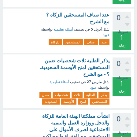
عدد اصناف المستحقين للزكاة ؟ -
0
مع الشرح
أبريل 5
سُئل
في تصنيف
أسئلة تعليمية
بواسطة
تصويتات
عبود
1
عدد
اصناف
المستحقين
للزكاة
إجابة
يذكر الطلبة ثلاث شخصيات ضمن
0
المستحقين لمنح الأوسمة السعودية.
؟ - مع الشرح
تصويتات
1
مارس 27
سُئل
في تصنيف
أسئلة تعليمية
بواسطة
عبود
إجابة
يذكر
الطلبة
ثلاث
شخصيات
ضمن
المستحقين
لمنح
الأوسمة
السعودية
انشأت مملكتنا الهيئة العامة للزكاة
0
والدخل ووزارة العمل والتنمية
الاجتماعية لصرف الأموال على
تصويتات
المستحقين من الفقراء والمساكين