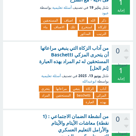
1
يناير 19
سُئل
في تصنيف
أسئلة تعليمية
بواسطة
إجابة
عبود
ذكر
الله
الاية
اصناف
المستحقين
للزكاة
استخرج
تلك
الاصناف
بناء
الترتيب
المذكور
‏من آداب الزكاة التي ينبغي مراعاتها
0
أن يتحرى المزكي Baschetti
المستحقين له ثم المراد بهذه العبارة
تصويتات
[تم الحل]
1
يونيو 13، 2025
سُئل
في تصنيف
أسئلة تعليمية
إجابة
بواسطة
ابوعبدالله
آداب
الزكاة
ينبغي
مراعاتها
يتحرى
المزكي
baschetti
المستحقين
المراد
بهذه
العبارة
من أنشطة الضمان الاجتماعي : (1
0
نقطة) معاشات الأيتام والأيتام
والأرامل التعليم العسكري
تصويتات