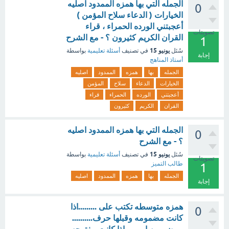
الجمله التي بها همزه الممدود اصليه
0
الخيارات ( الدعاء سلاح المؤمن )
أعجبتني الورده الحمراء ، قراء
تصويتات
القران الكريم كثيرون ؟ - مع الشرح
1
يونيو 15
سُئل
في تصنيف
أسئلة تعليمية
بواسطة
إجابة
أستاذ المناهج
الجمله
بها
همزه
الممدود
اصليه
الخيارات
الدعاء
سلاح
المؤمن
أعجبتني
الورده
الحمراء
قراء
القران
الكريم
كثيرون
الجمله التي بها همزه الممدود اصليه
0
؟ - مع الشرح
يونيو 15
سُئل
في تصنيف
أسئلة تعليمية
بواسطة
تصويتات
طالب التميز
1
الجمله
بها
همزه
الممدود
اصليه
إجابة
همزه متوسطه تكتب على .........اذا
0
كانت مضمومه وقبلها حرف..........