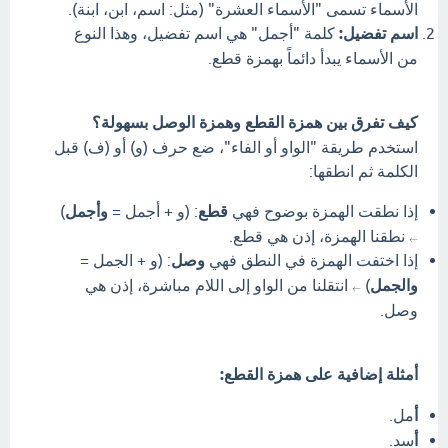
الأسماء تسمى "الأسماء العشرة" (مثل: اسم، ابن، ابنة).
اسم تفضيل:
كلمة "أجمل" هي اسم تفضيل، وهذا النوع
من الأسماء يبدأ دائماً بهمزة قطع.
كيف تفرق بين همزة القطع وهمزة الوصل بسهولة؟
استخدم طريقة "الواو أو الفاء"، ضع حرف (و) أو (ف) قبل
الكلمة ثم انطقها:
إذا نطقت الهمزة بوضوح فهي
قطع
: (و + أجمل =
وأجمل
)
نطقنا الهمزة، إذن هي قطع.
←
إذا اختفت الهمزة في النطق فهي
وصل
: (و + الجمل =
والجمل
)
انتقلنا من الواو إلى اللام مباشرة، إذن هي
←
وصل.
أمثلة إضافية على همزة القطع:
أ
مل.
أ
سد.