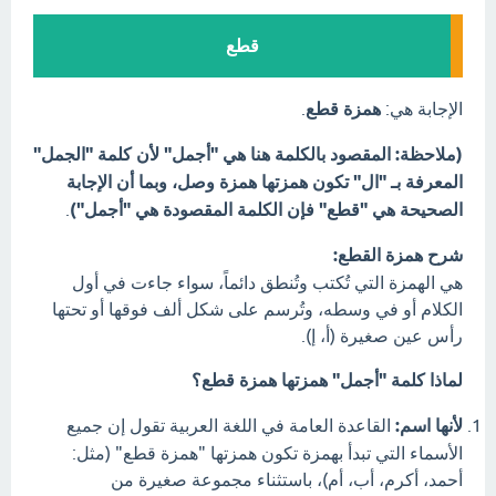
قطع
الإجابة هي:
همزة قطع
.
(ملاحظة: المقصود بالكلمة هنا هي "أجمل" لأن كلمة "الجمل"
المعرفة بـ "ال" تكون همزتها همزة وصل، وبما أن الإجابة
الصحيحة هي "قطع" فإن الكلمة المقصودة هي "أجمل")
.
شرح همزة القطع:
هي الهمزة التي تُكتب وتُنطق دائماً، سواء جاءت في أول
الكلام أو في وسطه، وتُرسم على شكل ألف فوقها أو تحتها
رأس عين صغيرة (أ، إ).
لماذا كلمة "أجمل" همزتها همزة قطع؟
لأنها اسم:
القاعدة العامة في اللغة العربية تقول إن جميع
الأسماء التي تبدأ بهمزة تكون همزتها "همزة قطع" (مثل:
أحمد، أكرم، أب، أم)، باستثناء مجموعة صغيرة من