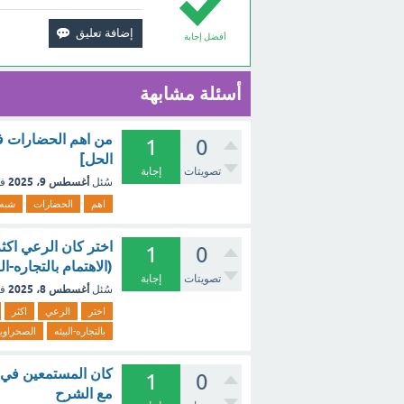
أفضل إجابة
أسئلة مشابهة
من اهم الحضارات في
1
0
الحل]
تصويتات
إجابة
أغسطس 9، 2025
سُئل
ف
اهم
الحضارات
شبه
اختر كان الرعي اكثر 
1
0
(الاهتمام بالتجاره-
تصويتات
إجابة
أغسطس 8، 2025
سُئل
ف
اختر
الرعي
اكثر
بالتجاره-البيئه
الصحراويه
كان المستمعين في ش
1
0
مع الشرح