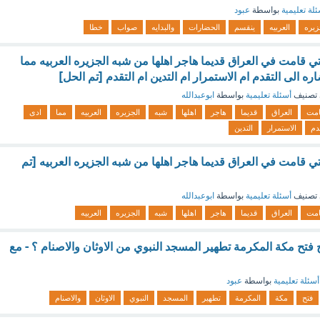
لة تعليمية
بواسطة
عبود
زيره
العربيه
ينقسم
الحضارات
والبدايه
صواب
خطا
 قامت في العراق قديما هاجر اهلها من شبه الجزيره العربيه مما
ره الى التقدم ام الاستمرار ام التدين ام التقدم [تم الحل]
تصنيف
أسئلة تعليمية
بواسطة
ابوعبدالله
امت
العراق
قديما
هاجر
اهلها
شبه
الجزيره
العربيه
مما
ادى
دم
الاستمرار
التدين
 قامت في العراق قديما هاجر اهلها من شبه الجزيره العربيه [تم
تصنيف
أسئلة تعليمية
بواسطة
ابوعبدالله
امت
العراق
قديما
هاجر
اهلها
شبه
الجزيره
العربيه
 فتح مكة المكرمة تطهير المسجد النبوي من الاوثان والاصنام ؟ - مع
أسئلة تعليمية
بواسطة
عبود
فتح
مكة
المكرمة
تطهير
المسجد
النبوي
الاوثان
والاصنام