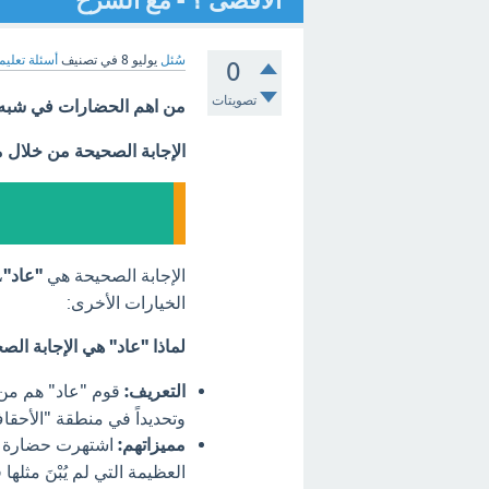
الأقصى ؟ - مع الشرح
سُئل
يوليو 8
في تصنيف
أسئلة تعليم
0
تصويتات
من اهم الحضارات في شبه ا
الإجابة الصحيحة من خلال 
الإجابة الصحيحة هي
"عاد"
،
الخيارات الأخرى:
لماذا "عاد" هي الإجابة الص
التعريف:
قوم "عاد" هم من 
وتحديداً في منطقة "الأحقاف"
مميزاتهم:
اشتهرت حضارة عاد
العظيمة التي لم يُبْنَ مثله