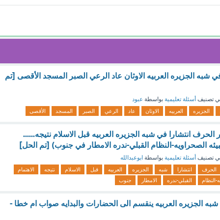
 شبه الجزيره العربيه الاوثان عاد الرعي الصبر المسجد الأقصى [تم
ي تصنيف
أسئلة تعليمية
بواسطة
عبود
الجزيره
العربيه
الاوثان
عاد
الرعي
الصبر
المسجد
الأقصى
الحرف انتشارا في شبه الجزيره العربيه قبل الاسلام نتيجه......
البيئه الصحراويه-النظام القبلي-ندره الامطار في جنوب) [تم الحل]
ي تصنيف
أسئلة تعليمية
بواسطة
ابوعبدالله
الحرف
انتشارا
شبه
الجزيره
العربيه
قبل
الاسلام
نتيجه
الاهتمام
-النظام
القبلي-ندره
الامطار
جنوب
به الجزيره العربيه ينقسم الى الحضارات والبدايه صواب ام خطا -