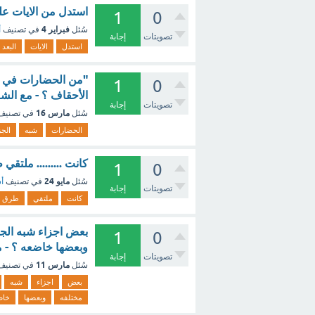
استدل من الايات على
1
0
فبراير 4
سُئل
في تصنيف
أ
تصويتات
إجابة
استدل
الايات
البعد
1
0
الأحقاف ؟ - مع الش
تصويتات
إجابة
مارس 16
سُئل
في تصني
الحضارات
شبه
الجز
كانت ......... ملتق
1
0
مايو 24
سُئل
في تصنيف
أس
تصويتات
إجابة
كانت
ملتقي
طرق
بعض اجزاء شبه الجزي
1
0
وبعضها خاضعه ؟ - 
تصويتات
إجابة
مارس 11
سُئل
في تصني
بعض
اجزاء
شبه
مختلفه
وبعضها
خاض