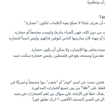
ان وتنظيم).
ئة؟
ب أن نعرف لماذا لا تصلح بقية الكلمات لتكون "حضارة":
د من دون الله، فهي (أشياء مادية) وليست مجتمعاً أو حضارة.
أو مهنة كان يمارسها الناس لتوفير غذائهم، وليس اسماً لحضارة
يدة يتحلى بها الإنسان، ولا يمكن أن يكون حضارة.
 مقدس) ومسجد يقع في فلسطين، وليس حضارة سكنت شبه
نحن نبحث عن اسم "قوم" أو "شعب" بنوا مجتمعاً وعمرانًا في
 فقط على
"عاد"
من بين جميع الخيارات المذكورة.
او هناك خطأ في الإجابة علي سؤال من اهم الحضارات في شبه
د الرعي الصبر المسجد الأقصى ؟ اترك تعليق فورآ.