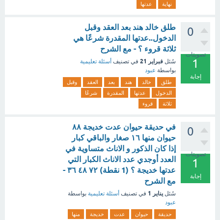
نهاية
عدتها
طلق خالد هند بعد العقد وقبل
0
الدخول..عدتها المقدرة شرعًا هي
ثلاثة قروء ؟ - مع الشرح
تصويتات
1
فبراير 21
سُئل
في تصنيف
أسئلة تعليمية
بواسطة
عبود
إجابة
طلق
خالد
هند
بعد
العقد
وقبل
الدخول
عدتها
المقدرة
شرعًا
ثلاثة
قروء
في حديقة حيوان عدت خديجة ٨٨
0
حيوان منها ١٦ صغار والباقي كبار
إذا كان الذكور و الاناث متساوية في
تصويتات
العدد أوجدي عدد الاناث الكبار التي
1
عدتها خديجة ؟ (1 نقطة) ٧٢ ٤٨ ٣٦ -
إجابة
مع الشرح
يناير 1
سُئل
في تصنيف
أسئلة تعليمية
بواسطة
عبود
حديقة
حيوان
عدت
خديجة
منها