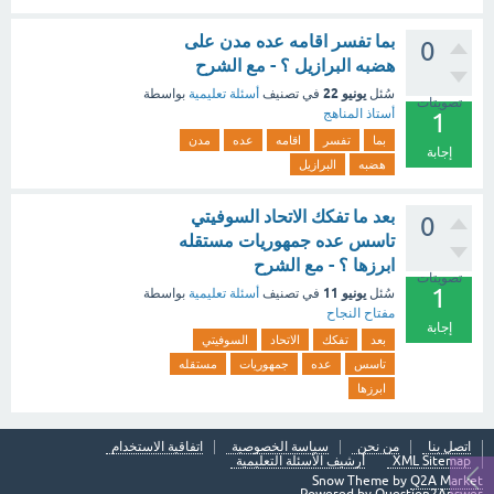
بما تفسر اقامه عده مدن على
0
هضبه البرازيل ؟ - مع الشرح
يونيو 22
سُئل
في تصنيف
أسئلة تعليمية
بواسطة
تصويتات
أستاذ المناهج
1
بما
تفسر
اقامه
عده
مدن
إجابة
هضبه
البرازيل
بعد ما تفكك الاتحاد السوفيتي
0
تاسس عده جمهوريات مستقله
ابرزها ؟ - مع الشرح
تصويتات
1
يونيو 11
سُئل
في تصنيف
أسئلة تعليمية
بواسطة
مفتاح النجاح
إجابة
بعد
تفكك
الاتحاد
السوفيتي
تاسس
عده
جمهوريات
مستقله
ابرزها
اتصل بنا
من نحن
سياسة الخصوصية
اتفاقية الاستخدام
XML Sitemap
أرشيف الأسئلة التعليمية
Snow Theme by
Q2A Market