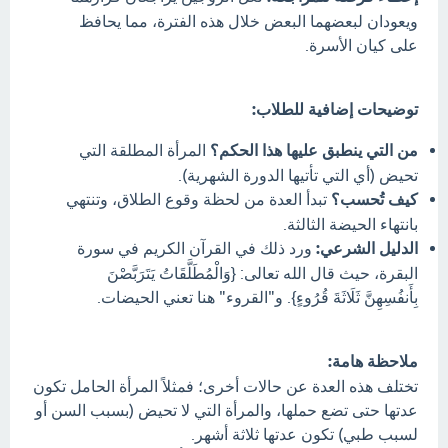
ويعودان لبعضهما البعض خلال هذه الفترة، مما يحافظ
على كيان الأسرة.
توضيحات إضافية للطلاب:
من التي ينطبق عليها هذا الحكم؟
المرأة المطلقة التي
تحيض (أي التي تأتيها الدورة الشهرية).
كيف تُحسب؟
تبدأ العدة من لحظة وقوع الطلاق، وتنتهي
بانتهاء الحيضة الثالثة.
الدليل الشرعي:
ورد ذلك في القرآن الكريم في سورة
البقرة، حيث قال الله تعالى: {وَالْمُطَلَّقَاتُ يَتَرَبَّصْنَ
بِأَنفُسِهِنَّ ثَلَاثَةَ قُرُوءٍ}. و"القروء" هنا تعني الحيضات.
ملاحظة هامة:
تختلف هذه العدة عن حالات أخرى؛ فمثلاً المرأة الحامل تكون
عدتها حتى تضع حملها، والمرأة التي لا تحيض (بسبب السن أو
لسبب طبي) تكون عدتها ثلاثة أشهر.