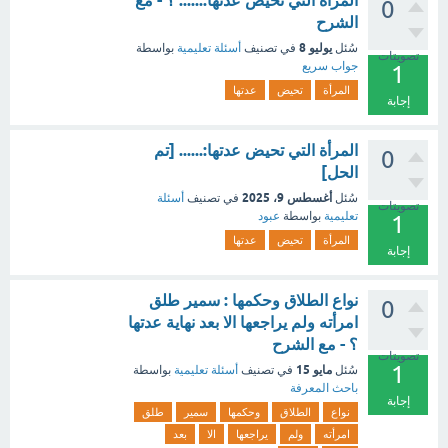
المرأة التي تحيض عدتها:...... ؟ - مع
0
الشرح
يوليو 8
سُئل
في تصنيف
أسئلة تعليمية
بواسطة
تصويتات
جواب سريع
1
المرأة
تحيض
عدتها
إجابة
المرأة التي تحيض عدتها:...... [تم
0
الحل]
أغسطس 9، 2025
سُئل
في تصنيف
أسئلة
تصويتات
تعليمية
بواسطة
عبود
1
المرأة
تحيض
عدتها
إجابة
نواع الطلاق وحكمها : سمير طلق
0
امرأته ولم يراجعها الا بعد نهاية عدتها
؟ - مع الشرح
تصويتات
1
مايو 15
سُئل
في تصنيف
أسئلة تعليمية
بواسطة
باحث المعرفة
إجابة
نواع
الطلاق
وحكمها
سمير
طلق
امرأته
ولم
يراجعها
الا
بعد