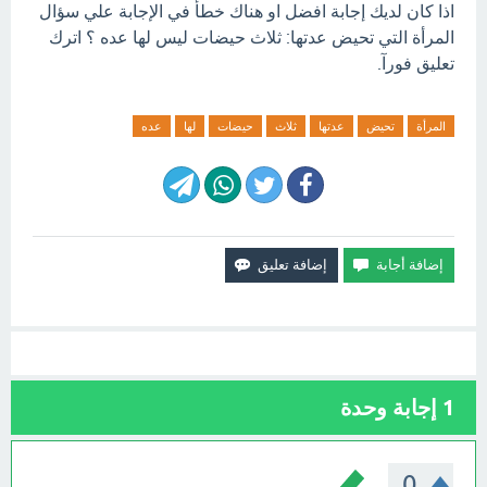
اذا كان لديك إجابة افضل او هناك خطأ في الإجابة علي سؤال
المرأة التي تحيض عدتها: ثلاث حيضات ليس لها عده ؟ اترك
تعليق فورآ.
المرأة
تحيض
عدتها
ثلاث
حيضات
لها
عده
1
إجابة وحدة
0