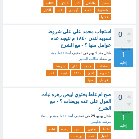
صغار
والباقي
كبار
الذكور
الاناث
متساوية
العدد
أوجدي
عدد
الكبار
عدتها
استجاب محمد علي على شروط
0
تسويه لندن ١٨٤٠ م نتيجه عده
عوامل منها ؟ - مع الشرح
تصويتات
1
1 يوم
سُئل
منذ
في تصنيف
أسئلة تعليمية
بواسطة
طالب التميز
إجابة
استجاب
محمد
علي
شروط
تسويه
لندن
١٨٤٠
نتيجه
عده
عوامل
منها
صح ام غلط يحتوي ابيض زهره نبات
0
الفول على عده بويضات ؟ - مع
الشرح
تصويتات
1
يونيو 29
سُئل
في تصنيف
أسئلة تعليمية
بواسطة
مرشد تعليمي
إجابة
غلط
يحتوي
ابيض
زهره
نبات
الفول
عده
بويضات