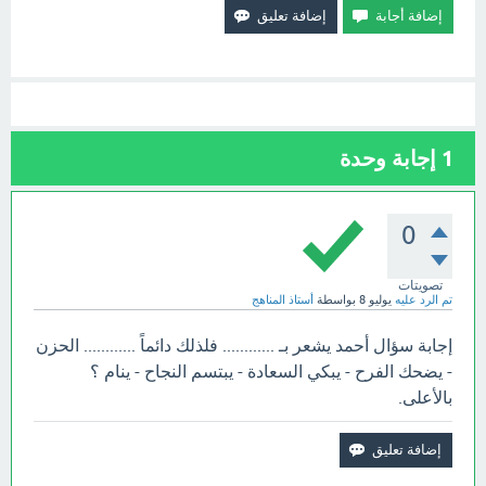
1
إجابة وحدة
0
تصويتات
تم الرد عليه
يوليو 8
بواسطة
أستاذ المناهج
إجابة سؤال أحمد يشعر بـ ............ فلذلك دائماً ............ الحزن
- يضحك الفرح - يبكي السعادة - يبتسم النجاح - ينام ؟
بالأعلى.