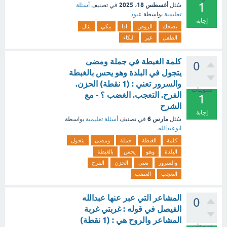
1
أغسطس 18، 2025
سُئل
في تصنيف
أسئلة
تعليمية
بواسطة
عبود
إجابة
يضحك
الروض
اذا
يبكي
ينال
الطفل
غير
البكاء
كلمة الغبطة في جملة ومضى
0
يتجول في البلدة وهو يحس بالغبطة
والسرور تعني : (1 نقطة) الحزن.
تصويتات
الفرح. التعجب. الغضب ؟ - مع
1
الشرح
إجابة
مارس 6
سُئل
في تصنيف
أسئلة تعليمية
بواسطة
ابوعبدالله
كلمة
الغبطة
جملة
ومضى
يتجول
البلدة
وهو
يحس
بالغبطة
والسرور
تعني
الحزن
الفرح
التعجب
الغضب
المشاعر التي عبر عنها عبدالله
0
الفيصل في قوله : غربتي غربة
المشاعر والروح هي : (1 نقطة)
تصويتات