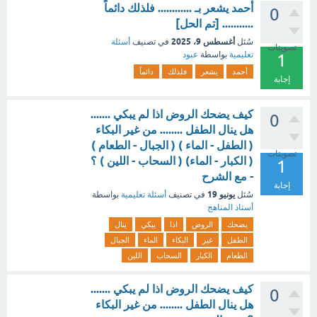
أحمد يشعر بـ ............ فلذلك دائماً
0
........... [تم الحل]
أغسطس 9، 2025
سُئل
في تصنيف
أسئلة
تصويتات
تعليمية
بواسطة
عبود
1
أحمد
يشعر
فلذلك
دائماً
إجابة
كيف يضحك الروض اذا لم يبكي .......
0
هل ينال الطفل ........ من غير البكاء
( الطفل - الماء ) ( الجبال - الطعام )
تصويتات
( الكبار - الماء) ( السحاب - اللين ) ؟
1
- مع الشرح
إجابة
يونيو 19
سُئل
في تصنيف
أسئلة تعليمية
بواسطة
أستاذ المناهج
يضحك
الروض
اذا
يبكي
ينال
الطفل
غير
البكاء
الماء
الجبال
الطعام
الكبار
السحاب
اللين
كيف يضحك الروض اذا لم يبكي .......
0
هل ينال الطفل ........ من غير البكاء