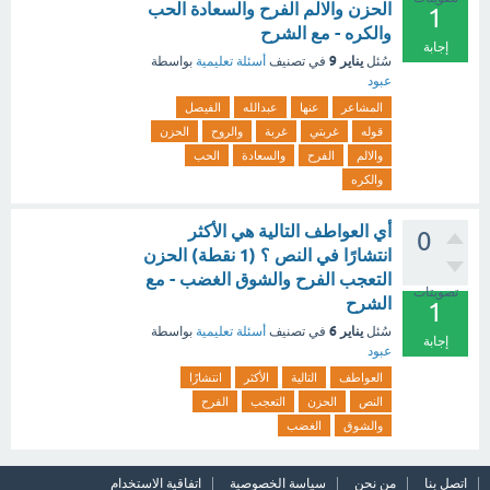
الحزن والالم الفرح والسعادة الحب
1
والكره - مع الشرح
إجابة
يناير 9
سُئل
في تصنيف
أسئلة تعليمية
بواسطة
عبود
المشاعر
عنها
عبدالله
الفيصل
قوله
غربتي
غربة
والروح
الحزن
والالم
الفرح
والسعادة
الحب
والكره
أي العواطف التالية هي الأكثر
0
انتشارًا في النص ؟ (1 نقطة) الحزن
التعجب الفرح والشوق الغضب - مع
تصويتات
الشرح
1
يناير 6
سُئل
في تصنيف
أسئلة تعليمية
بواسطة
إجابة
عبود
العواطف
التالية
الأكثر
انتشارًا
النص
الحزن
التعجب
الفرح
والشوق
الغضب
اتصل بنا
من نحن
سياسة الخصوصية
اتفاقية الاستخدام