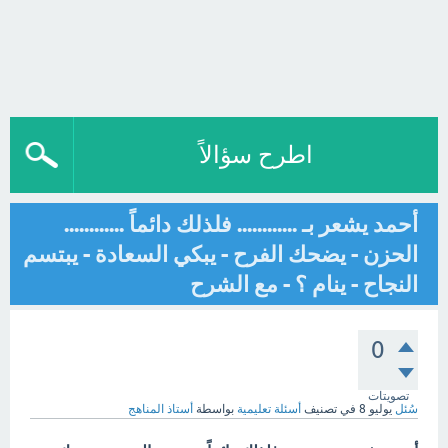
اطرح سؤالاً
أحمد يشعر بـ ............ فلذلك دائماً ............
الحزن - يضحك الفرح - يبكي السعادة - يبتسم
النجاح - ينام ؟ - مع الشرح
0
تصويتات
سُئل
يوليو 8
في تصنيف
أسئلة تعليمية
بواسطة
أستاذ المناهج