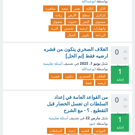
بواسطة
ابوعبدالله
الاثار
التاليه
يعتبر
نتيجه
مباشره
للزلازل
سطح
الارض
زياده
مستوى
البحر
حدوث
شقوق
وانهيارات
ارضيه
تحسين
التربه
الزراعه
تكوين
الجبال
الغلاف الصخري يتكون من قشره
0
ارضيه فقط [تم الحل]
يونيو 1، 2025
سُئل
في تصنيف
أسئلة تعليمية
تصويتات
بواسطة
ابوعبدالله
1
الغلاف
الصخري
يتكون
قشره
إجابة
ارضيه
فقط
من القواعد العامة في إعداد
0
السلطات ان تغسل الخضار قبل
التقطيع . ؟ - مع الشرح
تصويتات
1
مارس 22
سُئل
في تصنيف
أسئلة تعليمية
بواسطة
عبود
إجابة
القواعد
العامة
إعداد
السلطات