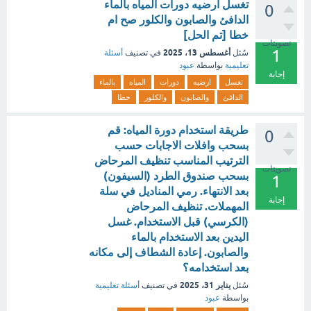
تغسل ارضيه دورات المياه بالماء
0
الدافئ والصابون والكلور صح ام
خطا [تم الحل]
تصويتات
1
أغسطس 13، 2025
سُئل
في تصنيف
أسئلة
تعليمية
بواسطة
عبود
إجابة
تغسل
ارضيه
دورات
المياه
بالماء
الدافئ
والصابون
والكلور
خطا
طريقة استخدام دورة المياه: قم
0
بسحب وافلات الاجابات حسب
الترتيب المناسب تنظيف المرحاض
تصويتات
بسحب صندوق الطرد (السيفون)
1
بعد الانتهاء. رمي المناديل في سلة
إجابة
المهملات. تنظيف المرحاض
(الكرسي) قبل الاستخدام. غسل
اليدين بعد الاستخدام بالماء
والصابون. إعادة الشطاف إلى مكانه
بعد استخدامه؟
يناير 31، 2025
سُئل
في تصنيف
أسئلة تعليمية
بواسطة
عبود