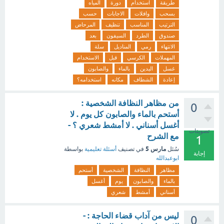
طريقة
استخدام
دورة
المياه
بسحب
وافلات
الاجابات
حسب
الترتيب
المناسب
تنظيف
المرحاض
صندوق
الطرد
السيفون
بعد
الانتهاء
رمي
المناديل
سلة
المهملات
الكرسي
قبل
الاستخدام
غسل
اليدين
بالماء
والصابون
إعادة
الشطاف
مكانه
استخدامه؟
من مظاهر النظافة الشخصية :
0
أستحم بالماء والصابون كل يوم . لا
أغسل أسناني . لا أمشط شعري ؟ -
تصويتات
مع الشرح
1
مارس 5
سُئل
في تصنيف
أسئلة تعليمية
بواسطة
إجابة
ابوعبدالله
مظاهر
النظافة
الشخصية
أستحم
بالماء
والصابون
يوم
أغسل
أسناني
أمشط
شعري
ليس من آداب قضاء الحاجة : -
0