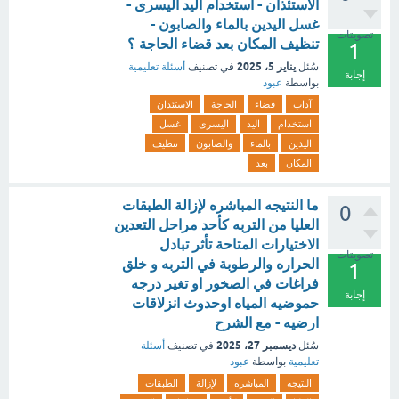
الاستئذان - استخدام اليد اليسرى -
غسل اليدين بالماء والصابون -
تصويتات
تنظيف المكان بعد قضاء الحاجة ؟
1
يناير 5، 2025
سُئل
في تصنيف
أسئلة تعليمية
إجابة
بواسطة
عبود
آداب
قضاء
الحاجة
الاستئذان
استخدام
اليد
اليسرى
غسل
اليدين
بالماء
والصابون
تنظيف
المكان
بعد
ما النتيجه المباشره لإزالة الطبقات
0
العليا من التربه كأحد مراحل التعدين
الاختيارات المتاحة تأثر تبادل
تصويتات
الحراره والرطوبة في التربه و خلق
1
فراغات في الصخور او تغير درجه
إجابة
حموضيه المياه اوحدوث انزلاقات
ارضيه - مع الشرح
ديسمبر 27، 2025
سُئل
في تصنيف
أسئلة
تعليمية
بواسطة
عبود
النتيجه
المباشره
لإزالة
الطبقات