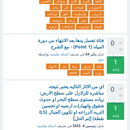
العليا
التربه
كأحد
مراحل
التعدين
الاختيارات
المتاحة
تأثر
تبادل
الحراره
والرطوبة
خلق
فراغات
الصخور
تغير
درجه
حموضيه
المياه
اوحدوث
انزلاقات
ارضيه
فتاة تغسل يدها بعد الانتهاء من دورة
0
المياه (1 Point) - مع الشرح
يناير 24
سُئل
في تصنيف
أسئلة تعليمية
بواسطة
تصويتات
عبود
1
فتاة
تغسل
يدها
بعد
الانتهاء
إجابة
دورة
المياه
point
اي من الاثار التاليه يعتبر نتيجه
0
مباشره للزلازل على سطح الارض:
زياده مستوى سطح البحر او حدوث
تصويتات
شقوق وانهيارات ارضيه او تحسين
1
التربه الزراعه او تكوين الجبال (0.5
إجابة
نقطة) [تم الحل]
ديسمبر 4، 2025
سُئل
في تصنيف
أسئلة تعليمية