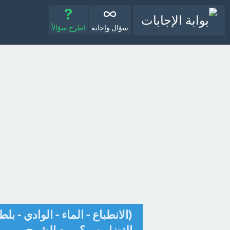
سؤال وإجابة
اطرح سؤالاً
(الانطباع - الماء - الوادي - ب