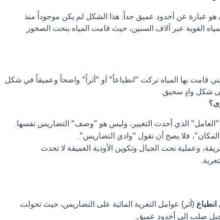
و عبارة عن أخدود عميق جداً. هذا الشكل لم يكن موجوداً منذ
لمياه القوية عبر آلاف السنين، حيث قامت المياه بنحت الصخور
ي قامت بها المياه تركت "انطباعاً" أو "أثراً" واضحاً وعميقاً في شكل
لى شكل وادٍ سحيق.
رى؟
 "العامل" الذي أحدث التغيير، وليس هو "وصف" التضاريس نفسها.
لمكان"، فلا يصح أن نقول "وادي التضاريس".
ة، وعملية نحت الجبال وتكوين الأودية العميقة لا تحدث
عرية.
انطباع
(أثر) عوامل التعرية المائية على التضاريس، حيث تحولت
بل صلب إلى أخدود عميق.