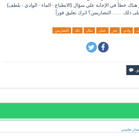
 هناك خطأ في الإجابة علي سؤال (الانطباع - الماء - الوادي - بلطف)
 ذلك. ....... التضاريس؟ اترك تعليق فورآ.
ف
وادي
نخر
عمان
مثال
ذلك
التضاريس
ار تعليمي