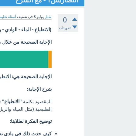
التضاريس؟ - مع الشرح
سُئل
يوليو 8
في تصنيف
أسئلة تعليم
0
تصويتات
(الانطباع - الماء - الوادي
الإجابة الصحيحة من خلال 
الإجابة الصحيحة هي: الانطبا
شرح الإجابة:
المقصود بكلمة
"الانطباع"
في
الطبيعية (مثل المياه والر
توضيح الفكرة لطلابنا:
كيف حدث ذلك في وادي نخ