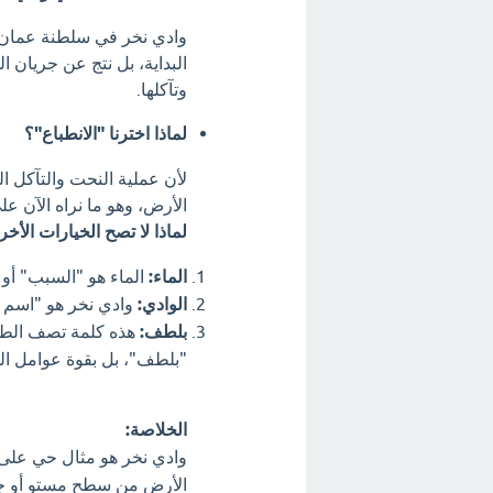
وادي نخر في سلطنة عمان ه
البداية، بل نتج عن جريان ا
وتآكلها.
لماذا اخترنا "الانطباع"؟
لأن عملية النحت والتآكل الت
الأرض، وهو ما نراه الآن ع
لماذا لا تصح الخيارات الأخ
الماء:
الماء هو "السبب" أو
الوادي:
وادي نخر هو "اسم ا
بلطف:
هذه كلمة تصف الطريق
"بلطف"، بل بقوة عوامل الت
الخلاصة:
وادي نخر هو مثال حي على
الأرض من سطح مستوٍ أو ج