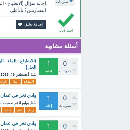
تصويتات
إجابة سؤال (الانطباع - ال
التضاريس؟ بالأعلى.
أفضل إجابة
أسئلة مشابهة
(الانطباع - الماء -
1
0
الحل]
تصويتات
إجابة
أغسطس 13، 2025
سُئل
الانطباع
الماء
الواد
وادي نخر في عمان مث
1
0
يوليو 8
سُئل
في تصنيف
أس
تصويتات
إجابة
وادي
نخر
عمان
وادي نخر في عمان مث
1
0