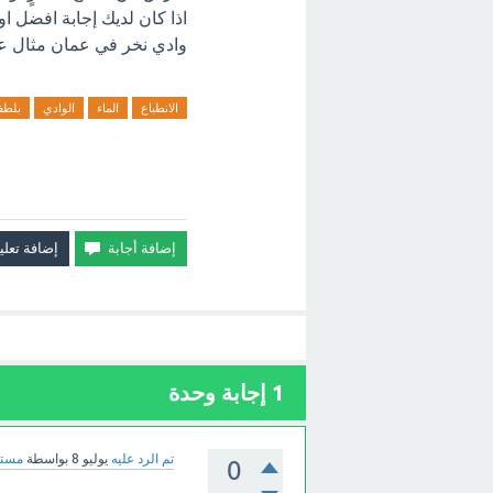
اذا كان لديك إجابة افضل او
وادي نخر في عمان مثال على
الانطباع
الماء
الوادي
بلط
1
إجابة وحدة
تم الرد عليه
يوليو 8
بواسطة
مستش
0