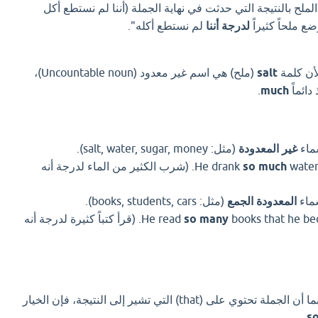
لملح بالنتيجة التي حدثت في نهاية الجملة (أننا لم نستطع أكل
ع ملحاً كثيراً
لدرجة أننا
لم نستطع أكله".
أن كلمة
salt
(ملح) هي اسم غير معدود (Uncountable noun)،
دائماً
much
.
ماء
غير المعدودة
(مثل: salt, water, sugar, money).
so much
water that he felt sick. (شرب الكثير من الماء لدرجة أنه
سماء
المعدودة الجمع
(مثل: books, students, cars).
so many
books that he became very smart. (قرأ كتباً كثيرة لدرجة أنه
بما أن الملح (salt) لا يُعد، وبما أن الجملة تحتوي على (that) التي تشير إلى النتيجة، فإن الخيار
.
s