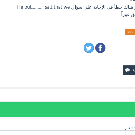
اذا كان لديك إجابة افضل او هناك خطأ في الإجابة علي سؤال He put.......... salt that we
eat
 العلم