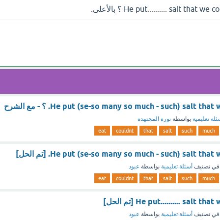
He put (se-so many so much - such) salt th. ؟ - مع الشرح
ئلة تعليمية
بواسطة
نورة المجتهدة
eat
couldnt
that
salt
such
much
He put (se-so many so much - such) salt tha. [تم الحل]
في تصنيف
أسئلة تعليمية
بواسطة
عبود
eat
couldnt
that
salt
such
much
He put.......... salt [تم الحل]
في تصنيف
أسئلة تعليمية
بواسطة
عبود