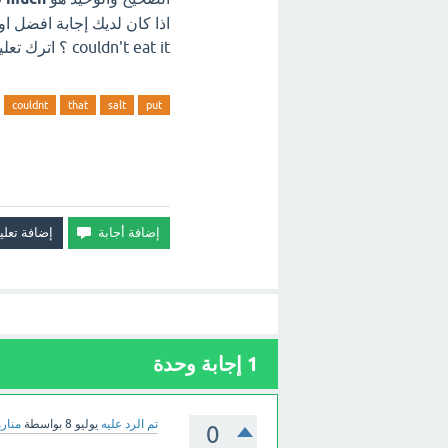
couldn't eat it ؟ اترك تعليق فورآ.
couldnt
that
salt
put
1
إجابة وحدة
تم الرد عليه
يوليو 8
بواسطة
منارة
0