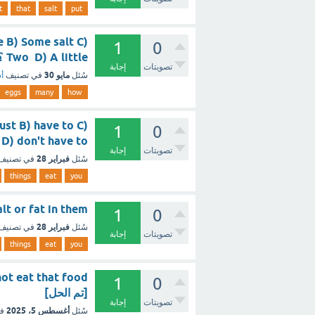
t
that
salt
put
 B) Some salt C)
1
0
Two D) A little ؟ - مع الشرح
تصويتات
إجابة
مايو 30
سُئل
في تصنيف
أس
eggs
many
how
must B) have to C)
1
0
mustn't D) don't have to 
تصويتات
إجابة
فبراير 28
سُئل
في تصنيف
things
eat
you
 of salt or fat in them
1
0
فبراير 28
سُئل
في تصنيف
تصويتات
إجابة
things
eat
you
not eat that food
1
0
[تم الحل]
تصويتات
إجابة
أغسطس 5، 2025
سُئل
ف