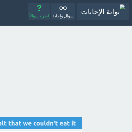
سؤال وإجابة
اطرح سؤالاً
......... salt that we couldn't eat it