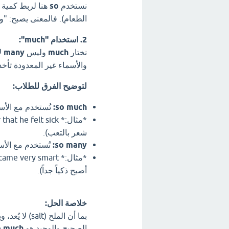
نستخدم
so
هنا لربط كمية ا
الطعام). فالمعنى يصبح: "وض
2. استخدام "much":
نختار
much
وليس
many
ل
والأسماء غير المعدودة تأخذ 
لتوضيح الفرق للطلاب:
so much:
تُستخدم مع الأس
*مثال:* He drank
شعر بالتعب).
so many:
تُستخدم مع الأ
*مثال:* He read
أصبح ذكياً جداً).
خلاصة الحل:
الصحيح والوحيد هو
o much