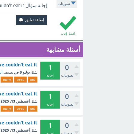
تصويتات
إجابة سؤال He put.......... salt that we couldn't eat it ؟ بالأعلى.
أفضل إجابة
أسئلة مشابهة
at we couldn't eat it
1
0
يوليو 8
سُئل
في تصنيف
أس
تصويتات
إجابة
many
se-so
put
t we couldn't eat it
1
0
أغسطس 13، 2025
سُئل
تصويتات
إجابة
many
se-so
put
 that we couldn't eat it
1
0
أغسطس 13، 2025
سُئل
تصويتات
إجابة