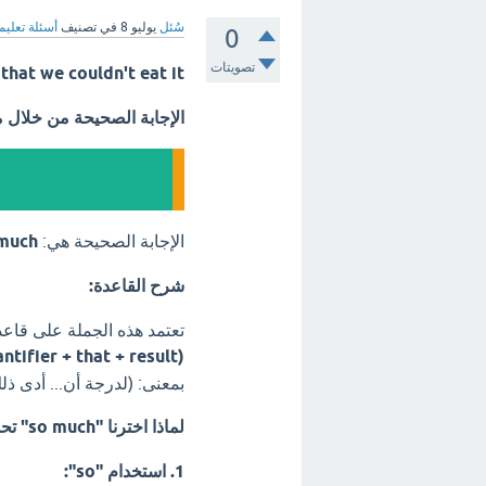
سُئل
يوليو 8
في تصنيف
أسئلة تعليم
0
تصويتات
salt that we couldn't eat it
الإجابة الصحيحة من خلال 
الإجابة الصحيحة هي:
much
شرح القاعدة:
تعتمد هذه الجملة على قاعدة
(so + adjective/quantifier + that + result)
بمعنى: (لدرجة أن... أدى ذلك
لماذا اخترنا "so much" تحديداً؟
1. استخدام "so":