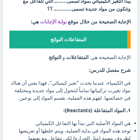
يبدأ التغير الكيميائي بمواد تسمى…….. التي تتفاعل مع
وتتكون من مواد جديدة تسمى……….. ؟؟
الإجابة الصحيحة من خلال موقع
بوابة الإجابات
هي:
المتفاعلات النواتج
الإجابة الصحيحة هي:
المتفاعلات
و
النواتج
.
شرح مفصل للدرس:
في الكيمياء، عندما يحدث "تغير كيميائي"، فهذا يعني أن هناك
مواد تغيرت تركيباتها تماماً لتتحول إلى مواد جديدة ومختلفة
في خصائصها. لفهم هذه العملية، نقسم المواد إلى نوعين:
1. المواد المتفاعلة (Reactants):
هي المواد الأصلية التي نبدأ بها التفاعل الكيميائي.
توجد هذه المواد في بداية العملية، ويتم خلطها أو تعريضها
لظروف معينة (مثل الحرارة) لكي تتفاعل مع بعضها.