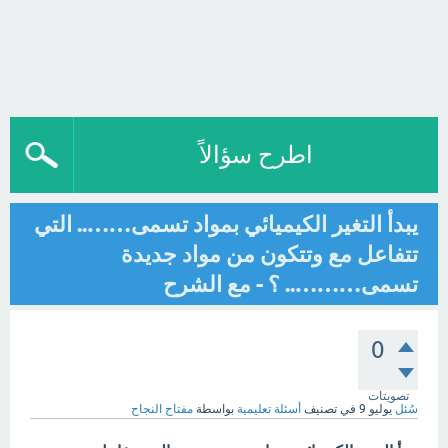
اطرح سؤالاً
يبدأ التغير الكيميائي بمواد تسمى…….. التي
تتفاعل مع وتتكون من مواد جديدة
تسمى……….. ؟ - مع الشرح
0
تصويتات
سُئل
يوليو 9
في تصنيف
أسئلة تعليمية
بواسطة
مفتاح النجاح