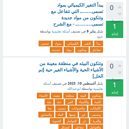
يبدأ التغير الكيميائي بمواد
0
تسمى…….. التي تتفاعل مع
وتتكون من مواد جديدة
تصويتات
تسمى……….. - مع الشرح
1
يناير 9
سُئل
في تصنيف
أسئلة تعليمية
بواسطة
إجابة
عبود
يبدأ
التغير
الكيميائي
بمواد
تسمى
تتفاعل
وتتكون
مواد
جديدة
وتتكون البيئه في منطقة معينة من
0
الأشياء الحية والأشياء الغير حية [تم
الحل]
تصويتات
1
أغسطس 10، 2025
سُئل
في تصنيف
أسئلة
تعليمية
بواسطة
ابوعبدالله
إجابة
وتتكون
البيئه
منطقة
معينة
الأشياء
الحية
والأشياء
الغير
حية
بيئة
كالنباتات
والحيوانات
تسمى
معا
وتسمى
غير
ومنها
الماء
والصخور
والتربة
،ان
العوامل
الحيوية
والعوامل
تتفاعل
لتشكل