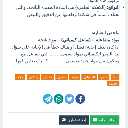
تركيب هذه المواد.
النواتج:
(الكعكة الجاهزة) هي المادة الجديدة الناتجة، والتي
تختلف تماماً في شكلها وطعمها عن الدقيق والبيض.
ملخص العملية:
مواد متفاعلة
(تفاعل كيميائي)
مواد ناتجة
←
←
اذا كان لديك إجابة افضل او هناك خطأ في الإجابة علي سؤال
يبدأ التغير الكيميائي بمواد تسمى…….. التي تتفاعل مع
وتتكون من مواد جديدة تسمى……….. ؟ اترك تعليق فورآ.
يبدأ
التغير
الكيميائي
بمواد
تسمى
تتفاعل
وتتكون
مواد
جديدة