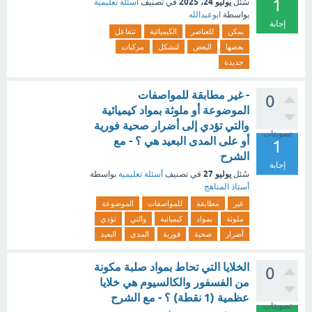
1
يوليو 24، 2025
سُئل
في تصنيف
أسئلة تعليمية
بواسطة
ابوعبدالله
إجابة
يمكن
للعناصر
الكيميائية
تتفاعل
بعضها
البعض
لتشكل
مركبات
جديدة
- غير مطابقة للمواصفات
0
الموضوعة أو ملوثة بمواد كيميائية
والتي تؤدي إلى أضرار صحية فورية
تصويتات
أو على المدى البعيد هي ؟ - مع
1
الشرح
إجابة
يوليو 27
سُئل
في تصنيف
أسئلة تعليمية
بواسطة
أستاذ المناهج
غير
مطابقة
للمواصفات
الموضوعة
ملوثة
بمواد
كيميائية
والتي
تؤدي
أضرار
صحية
فورية
المدى
البعيد
الخلايا التي تحاط بمواد صلبة مكونة
0
من الفسفور والكالسيوم هي خلايا
عظمية (1 نقطة) ؟ - مع الشرح
تصويتات