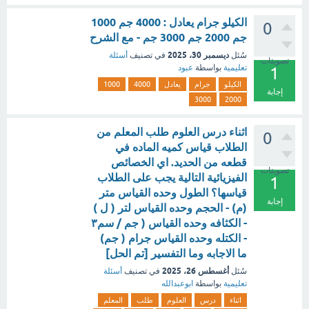
الكيلو جرام يعادل : 4000 جم 1000
0
جم 2000 جم 3000 جم - مع الشرح
ديسمبر 30، 2025
سُئل
في تصنيف
أسئلة
تصويتات
تعليمية
بواسطة
عبود
1
الكيلو
جرام
يعادل
4000
1000
إجابة
3000
2000
اثناء درس العلوم طلب المعلم من
0
الطلاب قياس كميه الماده في
قطعه من الحديد. اي الخصائص
تصويتات
الفيزيائية التالية يجب على الطلاب
1
قياسها؟ الطول وحده القياس متر
إجابة
(م) - الحجم وحده القياس لتر ( ل )
- الكثافه وحده القياس ( جم / سم٣
- الكتله وحده القياس جرام ( جم)
ما الاجابه وما التفسير [تم الحل]
أغسطس 26، 2025
سُئل
في تصنيف
أسئلة
تعليمية
بواسطة
ابوعبدالله
اثناء
درس
العلوم
طلب
المعلم