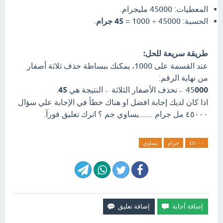
المعطيات: 45000 مليجرام.
الحسبة: 45000 ÷ 1000 =
45 جرام
.
طريقة سريعة للحل:
عند القسمة على 1000، يمكنك ببساطة حذف ثلاثة أصفار
من نهاية الرقم:
000
45
نحذف الأصفار الثلاثة
النتيجة هي
45
.
←
←
اذا كان لديك إجابة افضل او هناك خطأ في الإجابة علي سؤال
٤٥٠٠٠ مل جرام .......يساوي جم ؟ اترك تعليق فورآ.
٤٥٠٠٠
جرام
يساوي