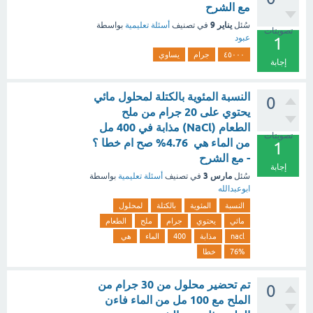
مع الشرح
يناير 9
سُئل
في تصنيف
أسئلة تعليمية
بواسطة
تصويتات
عبود
1
٤٥٠٠٠
جرام
يساوي
إجابة
النسبة المئوية بالكتلة لمحلول مائي
0
يحتوي على 20 جرام من ملح
الطعام (NaCl) مذابة في 400 مل
تصويتات
من الماء هي 4.76% صح ام خطا ؟
1
- مع الشرح
إجابة
مارس 3
سُئل
في تصنيف
أسئلة تعليمية
بواسطة
ابوعبدالله
النسبة
المئوية
بالكتلة
لمحلول
مائي
يحتوي
جرام
ملح
الطعام
nacl
مذابة
400
الماء
هي
76%
خطا
تم تحضير محلول من 30 جرام من
0
الملح مع 100 مل من الماء فاءن