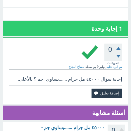
1
إجابة وحدة
0
تصويتات
تم الرد عليه
يوليو 9
بواسطة
مفتاح النجاح
إجابة سؤال ٤٥٠٠٠ مل جرام .......يساوي جم ؟ بالأعلى.
أسئلة مشابهة
٤٥٠٠٠ مل جرام .......يساوي جم -
0