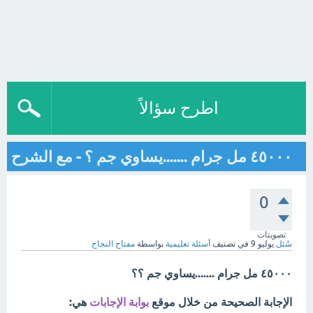
اطرح سؤالاً
٤٥٠٠٠ مل جرام .......يساوي جم ؟ - مع الشرح
0
تصويتات
سُئل
يوليو 9
في تصنيف
أسئلة تعليمية
بواسطة
مفتاح النجاح
٤٥٠٠٠ مل جرام .......يساوي جم ؟؟
الإجابة الصحيحة من خلال موقع
بوابة الإجابات
هي: