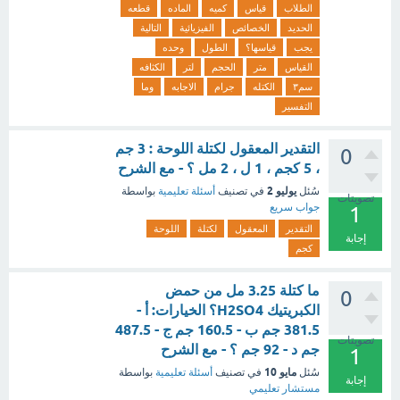
الطلاب
قياس
كميه
الماده
قطعه
الحديد
الخصائص
الفيزيائية
التالية
يجب
قياسها؟
الطول
وحده
القياس
متر
الحجم
لتر
الكثافه
سم٣
الكتله
جرام
الاجابه
وما
التفسير
التقدير المعقول لكتلة اللوحة : 3 جم
0
، 5 كجم ، 1 ل ، 2 مل ؟ - مع الشرح
يوليو 2
سُئل
في تصنيف
أسئلة تعليمية
بواسطة
تصويتات
جواب سريع
1
التقدير
المعقول
لكتلة
اللوحة
إجابة
كجم
ما كتلة 3.25 مل من حمض
0
الكبريتيك H2SO4؟ الخيارات: أ -
381.5 جم ب - 160.5 جم ج - 487.5
تصويتات
جم د - 92 جم ؟ - مع الشرح
1
مايو 10
سُئل
في تصنيف
أسئلة تعليمية
بواسطة
إجابة
مستشار تعليمي