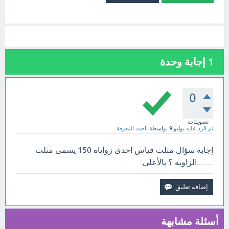
1
إجابة وحدة
0
تصويتات
تم الرد عليه
يوليو 9
بواسطة
باحث المعرفة
إجابة سؤال مثلث قياس احدى زواياه 150 يسمى مثلث
........الزاويه ؟ بالأعلى.
أسئلة مشابهة