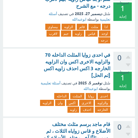
تصويتات
درجه - مع الشرح
1
ديسمبر 27، 2025
سُئل
في تصنيف
أسئلة
إجابة
تعليمية
بواسطة
ابوعبدالله
اذا
مثلث
قائم
الزاويه
بيساوي
اوجد
قياس
زاويه
جيم
لاقرب
درجه
في احدى زوايا المثلث الداخله 70
0
والزاويه الاخرى اكس وان الزاويه
الخارجه 3 اكس احذف زاويه اكس
تصويتات
[تم الحل]
1
نوفمبر 5، 2025
سُئل
في تصنيف
أسئلة تعليمية
إجابة
بواسطة
ابوعبدالله
احدى
زوايا
المثلث
الداخله
والزاويه
الاخرى
اكس
وان
الزاويه
الخارجه
احذف
زاويه
قام ماجد برسم مثلث مختلف
0
الأضلاع و قاس زواياه الثلاث ، ثم
رسم مثلثًا آخر مختلف الأضلاع.؟ -