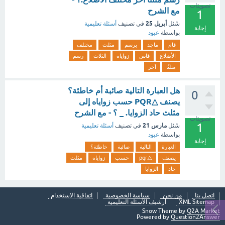
تصويتات
مع الشرح
1
أبريل 25
سُئل
في تصنيف
أسئلة تعليمية
إجابة
بواسطة
عبود
قام
ماجد
برسم
مثلث
مختلف
الأضلاع
قاس
زواياه
الثلاث
رسم
مثلثًا
آخر
هل العبارة التالية صائبة أم خاطئة؟
0
يصنف △PQR حسب زواياه إلى
مثلث حاد الزوايا. _ ؟ - مع الشرح
تصويتات
1
مارس 21
سُئل
في تصنيف
أسئلة تعليمية
بواسطة
عبود
إجابة
العبارة
التالية
صائبة
خاطئة؟
يصنف
△pqr
حسب
زواياه
مثلث
حاد
الزوايا
اتصل بنا
من نحن
سياسة الخصوصية
اتفاقية الاستخدام
XML Sitemap
أرشيف الأسئلة التعليمية
Snow Theme by
Q2A Market
Powered by
Question2Answer