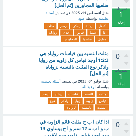
ضلعيها المجاورين [تم الحل]
تصويتات
1
أغسطس 11، 2025
سُئل
في تصنيف
أسئلة
تعليمية
بواسطة
عبود
إجابة
أفضل
إجابة
يمكن
رسم
مثلث
اذا
علمنا
قياس
إحدى
زواياه
وطول
ضلعيها
المجاورين
مثلث النسبه بين قياسات زواياه هي
0
1:2:3 أوجد قياس كل زاويه من زوايا
واذكر نوع المثلث بالنسبه لزواياه
تصويتات
[تم الحل]
1
يوليو 31، 2025
سُئل
في تصنيف
أسئلة تعليمية
إجابة
بواسطة
ابوعبدالله
مثلث
النسبه
قياسات
زواياه
أوجد
قياس
زاويه
زوايا
واذكر
نوع
المثلث
بالنسبه
لزواياه
اذا كان ا ب ج مثلث قائم الزاويه في
0
ب و ا ب = 12 سم و ا ج بيساوي 13
سم اوجد قياس زاويه جيم لاقرب