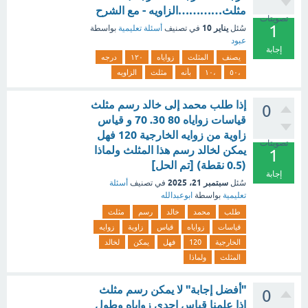
مثلث…………الزاويه - مع الشرح
تصويتات
1
يناير 10
سُئل
في تصنيف
أسئلة تعليمية
بواسطة
عبود
إجابة
يصنف
المثلث
زواياه
١٢٠
درجه
،٥٠
،١٠
بأنه
مثلث
الزاويه
إذا طلب محمد إلى خالد رسم مثلث
0
قياسات زواياه 80 30. 70 و قياس
زاوية من زوايه الخارجية 120 فهل
تصويتات
يمكن لخالد رسم هذا المثلث ولماذا
1
(0.5 نقطة) [تم الحل]
إجابة
سبتمبر 21، 2025
سُئل
في تصنيف
أسئلة
تعليمية
بواسطة
ابوعبدالله
طلب
محمد
خالد
رسم
مثلث
قياسات
زواياه
قياس
زاوية
زوايه
الخارجية
120
فهل
يمكن
لخالد
المثلث
ولماذا
"أفضل إجابة" لا يمكن رسم مثلث
0
اذا علمنا قياس إحدى زواياه وطول