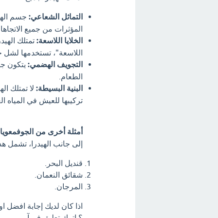
التماثل الشعاعي:
جسم الهيد
المؤثرات من جميع الاتجاها
الخلايا اللاسعة:
تمتلك الهيد
اللاسعة"، تستخدمها لشل ح
التجويف الهضمي:
يتكون جس
الطعام.
البنية البسيطة:
لا تمتلك اله
تركيبها للعيش في المياه الع
أمثلة أخرى من الجوفمعويا
إلى جانب الهيدرا، تشمل ه
قنديل البحر.
شقائق النعمان.
المرجان.
اذا كان لديك إجابة افضل ا
؟ اترك تعليق فورآ.