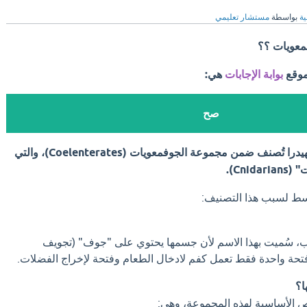
ية
بواسطة
مستشار تعليمي
فمعويات ؟؟
موقع
بوابة الإجابات
هي:
صح
نعم، الإجابة هي "صح"؛ فالهيدرا تُصنف ضمن مجموعة الجوفمعويات (Coelenterates)، والتي
Cni).
سط لسبب هذا التصنيف:
ب، سُميت بهذا الاسم لأن جسمها يحتوي على "جوف" (تجويف
حة واحدة فقط تعمل كفم لادخال الطعام وفتحة لإخراج الفضلات.
ها؟
ص الأساسية لهذه المجموعة، وهي: