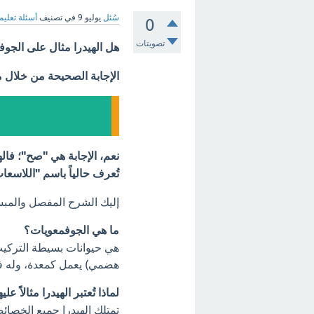
سُئل
يوليو 9
في تصنيف
أسئلة تعليم
0
تصويتات
هل الهيدرا مثال على الجو
الإجابة الصحيحة من خلال 
تُعرف حالياً باسم "اللاسعات" (darians
إليك الشرح المفصل والمب
ما هي الجوفمعويات؟
هي حيوانات بسيطة التركي
هضمي) يعمل كمعدة، وله فت
لماذا تُعتبر الهيدرا مثالاً علي
تمتلك الهيدرا جميع الخصائ