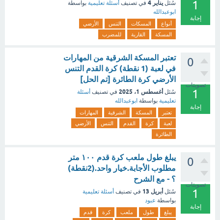
1
يناير 4
سُئل
في تصنيف
أسئلة تعليمية
بواسطة
ابوعبدالله
إجابة
أنواع
المسكات
التنس
الأرضي
المسكة
القارية
للمضرب
تعتبر المسكة الشرقية من المهارات
0
في لعبة (1 نقطة) كرة القدم التنس
الأرضي كرة الطائرة [تم الحل]
تصويتات
1
أغسطس 1، 2025
سُئل
في تصنيف
أسئلة
تعليمية
بواسطة
ابوعبدالله
إجابة
تعتبر
المسكة
الشرقية
المهارات
لعبة
كرة
القدم
التنس
الأرضي
الطائرة
يبلغ طول ملعب كرة قدم ١٠٠ متر
0
مطلوب الأجابة.خيار واحد.(2نقطة)
؟ - مع الشرح
تصويتات
1
أبريل 13
سُئل
في تصنيف
أسئلة تعليمية
بواسطة
عبود
إجابة
يبلغ
طول
ملعب
كرة
قدم