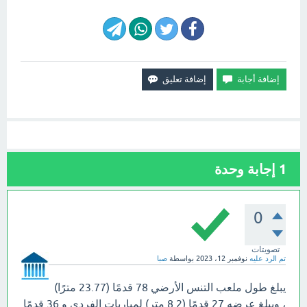
1
إجابة وحدة
0
تصويتات
تم الرد عليه
نوفمبر 12، 2023
بواسطة
صبا
يبلغ طول ملعب التنس الأرضي 78 قدمًا (23.77 مترًا)
، ويبلغ عرضه 27 قدمًا (8.2 متر) لمباريات الفردي و 36 قدمًا