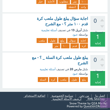
١٠٠
متر
مطلوب
الأجابة
خيار
واحد
2نقطة
اجابة سؤال يبلغ طول ملعب كرة
0
قدم ١٠٠ متر ؟ - مع الشرح
أبريل 13
سُئل
في تصنيف
أسئلة تعليمية
تصويتات
بواسطة
عبود
1
اجابة
سؤال
يبلغ
طول
ملعب
إجابة
كرة
قدم
١٠٠
متر
يبلغ طول ملعب كرة السلة _ ؟ - مع
0
الشرح
مارس 20
سُئل
في تصنيف
أسئلة تعليمية
تصويتات
بواسطة
عبود
1
يبلغ
طول
ملعب
كرة
السلة
إجابة
اتصل بنا
من نحن
سياسة الخصوصية
اتفاقية الاستخدام
XML Sitemap
أرشيف الأسئلة التعليمية
Snow Theme by
Q2A Market
Powered by
Question2Answer