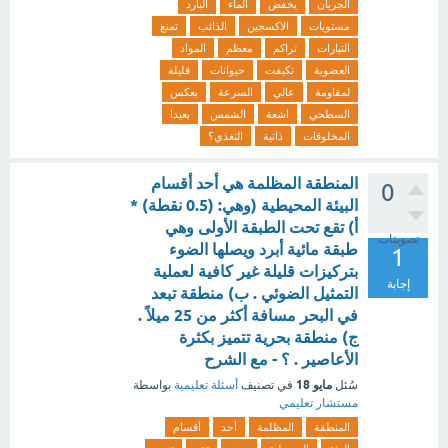
الجريان
يخفض
الماء
البارد
مستويات
الاكسجين
الذائب
تمنع
التيارات
تراكم
معظم
المواد
العضوية
تكيفت
حيوانات
قليلة
لمقاومة
عالي
السرعة
يعكس
السطحي
اشعة
الشمس
بعيدا
المخلوقات
ذاتية
التغذي؟
المنطقة المظلمة هي أحد أقسام
0
البيئة المحيطية (وهي: (0.5 نقطة) *
أ) تقع تحت الطبقة الأولى وهي
تصويتات
طبقة مائية أبرد ويصلها الضوء
1
بتركيزات قليلة غير كافية لعملية
إجابة
التمثيل الضوئي . ب) منطقة تبعد
في البحر مسافة أكثر من 25 ميلاً .
ج) منطقة بحرية تتميز بكثرة
الأعاصير . ؟ - مع الشرح
مايو 18
سُئل
في تصنيف
أسئلة تعليمية
بواسطة
مستشار تعليمي
المنطقة
المظلمة
أحد
أقسام