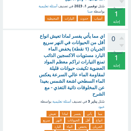
نوفمبر 1، 2023
سُئل
في تصنيف
أسئلة تعليمية
تصويتات
بواسطة
صبا
1
أسباب
حدوث
التيارات
المحيطية
إجابة
اي مما يأتي يفسر لماذا تعيش انواع
0
أقل من الحيوانات في النهر سريع
الجريان (1 نقطة) يخفض الماء
تصويتات
البارد مستويات الاكسجين الذائب
1
تمنع التيارات تراكم معظم المواد
إجابة
العضوية تكيفت حيوانات قليلة
لمقاومة الماء عالي السرعة يعكس
الماء السطحي اشعة الشمس بعيدا
عن المخلوقات ذاتية التغذي - مع
الشرح
يناير 3
سُئل
في تصنيف
أسئلة تعليمية
بواسطة
عبود
مما
يأتي
يفسر
لماذا
تعيش
انواع
أقل
الحيوانات
النهر
سريع
الجريان
يخفض
الماء
البارد