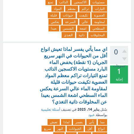
مستويات
الاكسجين
الذائب
تمنع
التيارات
تراكم
معظم
المواد
العضوية
تكيفت
حيوانات
قليلة
لمقاومة
عالي
السرعة
يعكس
السطحي
اشعة
الشمس
بعيدا
المخلوقات
ذاتية
التغذي
اي مما يأتي يفسر لماذا تعيش انواع
0
أقل من الحيوانات في النهر سريع
الجريان (1 نقطة) يخفض الماء
تصويتات
البارد مستويات الاكسجين الذائب
1
تمنع التيارات تراكم معظم المواد
إجابة
العضوية تكيفت حيوانات قليلة
لمقاومة الماء عالي السرعة يعكس
الماء السطحي اشعة الشمس بعيدا
عن المخلوقات ذاتية التغذي؟
يناير 14، 2025
سُئل
في تصنيف
أسئلة تعليمية
بواسطة
عبود
مما
يأتي
يفسر
لماذا
تعيش
انواع
أقل
الحيوانات
النهر
سريع