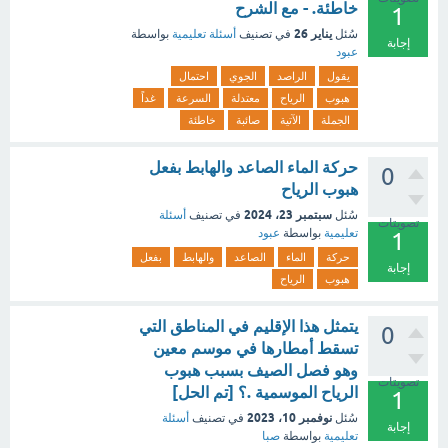
خاطئة. - مع الشرح
1
يناير 26
سُئل
في تصنيف
أسئلة تعليمية
بواسطة
إجابة
عبود
يقول
الراصد
الجوي
احتمال
هبوب
الرياح
معتدلة
السرعة
غداً
الجملة
الآتية
صائبة
خاطئة
حركة الماء الصاعد والهابط بفعل
0
هبوب الرياح
سبتمبر 23، 2024
سُئل
في تصنيف
أسئلة
تصويتات
تعليمية
بواسطة
عبود
1
حركة
الماء
الصاعد
والهابط
بفعل
إجابة
هبوب
الرياح
يتمثل هذا الإقليم في المناطق التي
0
تسقط أمطارها في موسم معين
وهو فصل الصيف بسبب هبوب
تصويتات
الرياح الموسمية .؟ [تم الحل]
1
نوفمبر 10، 2023
سُئل
في تصنيف
أسئلة
إجابة
تعليمية
بواسطة
صبا