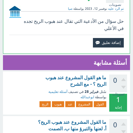
تصويتات
تم الرد عليه
نوفمبر 12، 2023
بواسطة
صبا
حل سؤال من الأدعية التي تقال عند هبوب الريح تجده
في الأعلي
أسئلة مشابهة
ما هو القول المشروع عند هبوب
0
الريح ؟ - مع الشرح
فبراير 28
سُئل
في تصنيف
أسئلة تعليمية
تصويتات
بواسطة
ابوعبدالله
1
القول
المشروع
عند
هبوب
الريح
إجابة
ما القول المشروع عند هبوب الريح؟
0
أ. لعنها والتبرؤ منها ب. الصمت