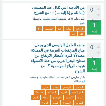
من الأدعية التي تُقال عند المصيبة :
0
( إنا لله و إنا إليه ... )~ - مع الشرح
يناير 8
سُئل
في تصنيف
أسئلة تعليمية
بواسطة
تصويتات
عبود
1
الأدعية
تُقال
عند
المصيبة
إنا
إجابة
لله
إليه
ما هو العامل الرئيسي الذي يجعل
0
مناخ المرتفعات الغربية في المملكة
معتدلاً؟ كثرة الأمطار الارتفاع عن
تصويتات
سطح البحر القرب من خط الاستواء
1
هبوب الرياح الموسمية ؟ - مع
إجابة
الشرح
مارس 9
سُئل
في تصنيف
أسئلة تعليمية
بواسطة
ابوعبدالله
العامل
الرئيسي
يجعل
مناخ
المرتفعات
الغربية
المملكة
معتدلاً؟
كثرة
الأمطار
الارتفاع
سطح
البحر
القرب
الاستواء
هبوب
الرياح