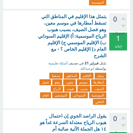
الموسمية
يتمثل هذا الإقليم في المناطق التي
0
تسقط أمطارها في موسم معين،
وهو فصل الصيف، بسبب هبوب
تصويتات
الرياح الموسمية: أ) الإقليم السوداني
1
ب) الإقليم الموسمي ج) الإقليم
إجابة
العام د) الإقليم الخاص ؟ - مع
الشرح
فبراير 21
سُئل
في تصنيف
أسئلة تعليمية
بواسطة
ابوعبدالله
يتمثل
الإقليم
المناطق
تسقط
أمطارها
موسم
معين،
وهو
فصل
الصيف،
بسبب
هبوب
الرياح
الموسمية
السوداني
الموسمي
العام
الخاص
يقول الراصد الجوي إن احتمال
0
هبوب الرياح معتدلة السرعة غداً هو
١٤ هل الجملة الآتية صائبة أم
تصويتات