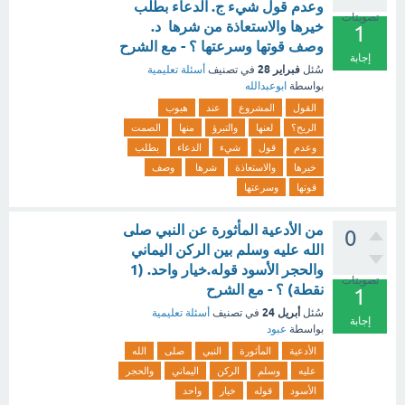
وعدم قول شيء ج. الدعاء بطلب
تصويتات
خيرها والاستعاذة من شرها د.
1
وصف قوتها وسرعتها ؟ - مع الشرح
إجابة
فبراير 28
سُئل
في تصنيف
أسئلة تعليمية
بواسطة
ابوعبدالله
القول
المشروع
عند
هبوب
الريح؟
لعنها
والتبرؤ
منها
الصمت
وعدم
قول
شيء
الدعاء
بطلب
خيرها
والاستعاذة
شرها
وصف
قوتها
وسرعتها
من الأدعية المأثورة عن النبي صلى
0
الله عليه وسلم بين الركن اليماني
والحجر الأسود قوله.خيار واحد. (1
تصويتات
نقطة) ؟ - مع الشرح
1
أبريل 24
سُئل
في تصنيف
أسئلة تعليمية
إجابة
بواسطة
عبود
الأدعية
المأثورة
النبي
صلى
الله
عليه
وسلم
الركن
اليماني
والحجر
الأسود
قوله
خيار
واحد