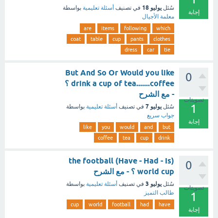
يوليو 18
سُئل
في تصنيف
أسئلة تعليمية
بواسطة
إجابة
معلمة الأجيال
are
items
following
which
coat
table
cup
pants
clothes
dress
car
tie
But And So Or Would you like
0
drink a cup of tea.......coffee ؟
- مع الشرح
تصويتات
1
يوليو 7
سُئل
في تصنيف
أسئلة تعليمية
بواسطة
جواب سريع
إجابة
like
you
would
and
but
coffee
tea
cup
drink
(Have - Had - Is) the football
0
world cup ؟ - مع الشرح
يوليو 3
سُئل
في تصنيف
أسئلة تعليمية
بواسطة
تصويتات
طالب التميز
1
cup
world
football
had
have
إجابة