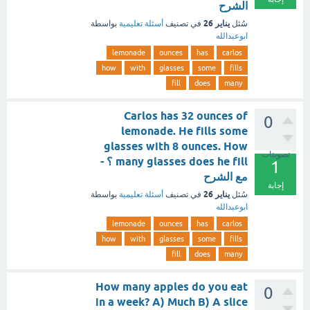
الشرح
يناير 26
سُئل
في تصنيف
أسئلة تعليمية
بواسطة
ابوعبدالله
lemonade
ounces
has
carlos
how
with
glasses
some
fills
fill
does
many
Carlos has 32 ounces of
0
lemonade. He fills some
glasses with 8 ounces. How
تصويتات
many glasses does he fill ؟ -
1
مع الشرح
إجابة
يناير 26
سُئل
في تصنيف
أسئلة تعليمية
بواسطة
ابوعبدالله
lemonade
ounces
has
carlos
how
with
glasses
some
fills
fill
does
many
How many apples do you eat
0
in a week? A) Much B) A slice