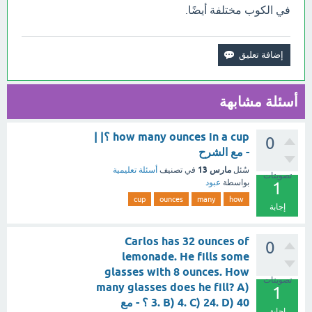
في الكوب مختلفة أيضًا.
أسئلة مشابهة
how many ounces in a cup ؟| |
0
- مع الشرح
مارس 13
سُئل
في تصنيف
أسئلة تعليمية
تصويتات
بواسطة
عبود
1
cup
ounces
many
how
إجابة
Carlos has 32 ounces of
0
lemonade. He fills some
glasses with 8 ounces. How
تصويتات
many glasses does he fill? A)
1
3. B) 4. C) 24. D) 40 ؟ - مع
إجابة