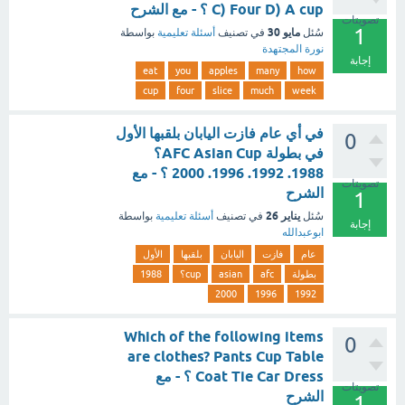
C) Four D) A cup ؟ - مع الشرح
تصويتات
1
مايو 30
سُئل
في تصنيف
أسئلة تعليمية
بواسطة
نورة المجتهدة
إجابة
eat
you
apples
many
how
cup
four
slice
much
week
في أي عام فازت اليابان بلقبها الأول
0
في بطولة AFC Asian Cup؟
1988. 1992. 1996. 2000 ؟ - مع
تصويتات
الشرح
1
يناير 26
سُئل
في تصنيف
أسئلة تعليمية
بواسطة
إجابة
ابوعبدالله
عام
فازت
اليابان
بلقبها
الأول
بطولة
afc
asian
cup؟
1988
2000
1996
1992
Which of the following items
0
are clothes? Pants Cup Table
Coat Tie Car Dress ؟ - مع
تصويتات
الشرح
1