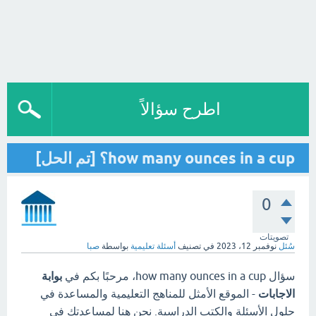
اطرح سؤالاً
how many ounces in a cup؟ [تم الحل]
0
تصويتات
سُئل
نوفمبر 12، 2023
في تصنيف
أسئلة تعليمية
بواسطة
صبا
سؤال how many ounces in a cup، مرحبًا بكم في
بوابة
الاجابات
- الموقع الأمثل للمناهج التعليمية والمساعدة في
حلول الأسئلة والكتب الدراسية. نحن هنا لمساعدتك في