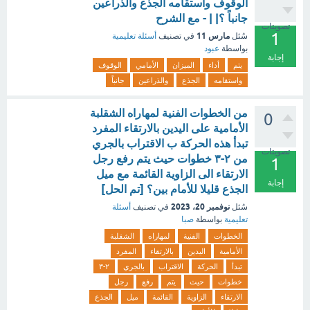
الوقوف واستقامه الجذع والذراعين
جانباً ؟| | - مع الشرح
تصويتات
1
مارس 11
سُئل
في تصنيف
أسئلة تعليمية
بواسطة
عبود
إجابة
يتم
أداء
الميزان
الأمامي
الوقوف
واستقامه
الجذع
والذراعين
جانباً
من الخطوات الفنية لمهاراه الشقلبة
0
الأمامية على اليدين بالارتقاء المفرد
تبدأ هذه الحركة ب الاقتراب بالجري
تصويتات
من ٢-٣ خطوات حيث يتم رفع رجل
1
الارتقاء الى الزاوية القائمة مع ميل
إجابة
الجذع قليلا للأمام بين؟ [تم الحل]
نوفمبر 20، 2023
سُئل
في تصنيف
أسئلة
تعليمية
بواسطة
صبا
الخطوات
الفنية
لمهاراه
الشقلبة
الأمامية
اليدين
بالارتقاء
المفرد
تبدأ
الحركة
الاقتراب
بالجري
٢-٣
خطوات
حيث
يتم
رفع
رجل
الارتقاء
الزاوية
القائمة
ميل
الجذع