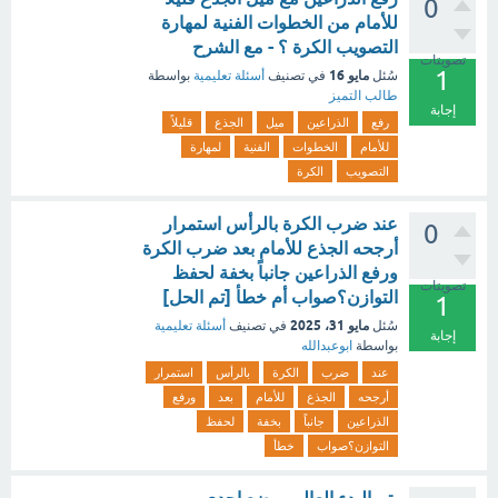
0
للأمام من الخطوات الفنية لمهارة
التصويب الكرة ؟ - مع الشرح
تصويتات
1
مايو 16
سُئل
في تصنيف
أسئلة تعليمية
بواسطة
طالب التميز
إجابة
رفع
الذراعين
ميل
الجذع
قليلاً
للأمام
الخطوات
الفنية
لمهارة
التصويب
الكرة
عند ضرب الكرة بالرأس استمرار
0
أرجحه الجذع للأمام بعد ضرب الكرة
ورفع الذراعين جانباً بخفة لحفظ
تصويتات
التوازن؟صواب أم خطأ [تم الحل]
1
مايو 31، 2025
سُئل
في تصنيف
أسئلة تعليمية
إجابة
بواسطة
ابوعبدالله
عند
ضرب
الكرة
بالرأس
استمرار
أرجحه
الجذع
للأمام
بعد
ورفع
الذراعين
جانباً
بخفة
لحفظ
التوازن؟صواب
خطأ