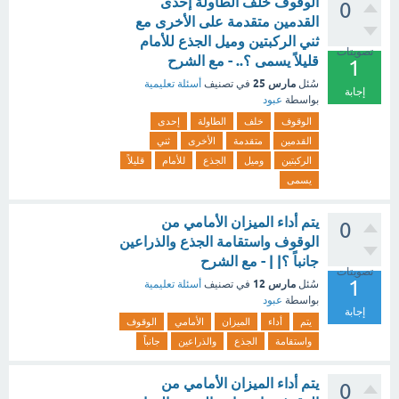
الوقوف خلف الطاولة إحدى
0
القدمين متقدمة على الأخرى مع
ثني الركبتين وميل الجذع للأمام
تصويتات
قليلاً يسمى ؟.. - مع الشرح
1
مارس 25
سُئل
في تصنيف
أسئلة تعليمية
إجابة
بواسطة
عبود
الوقوف
خلف
الطاولة
إحدى
القدمين
متقدمة
الأخرى
ثني
الركبتين
وميل
الجذع
للأمام
قليلاً
يسمى
يتم أداء الميزان الأمامي من
0
الوقوف واستقامة الجذع والذراعين
جانباً ؟| | - مع الشرح
تصويتات
1
مارس 12
سُئل
في تصنيف
أسئلة تعليمية
بواسطة
عبود
إجابة
يتم
أداء
الميزان
الأمامي
الوقوف
واستقامة
الجذع
والذراعين
جانباً
يتم أداء الميزان الأمامي من
0