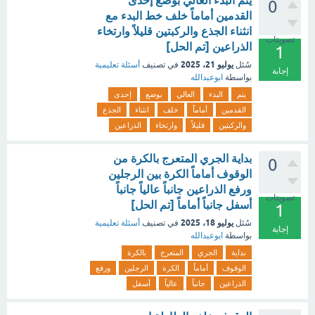
يتم البدء العالي بوضع إحدى
0
القدمين أماماً خلف خط البدء مع
انثناء الجذع والركبتين قليلاً وارتخاء
تصويتات
الذراعين [تم الحل]
1
يوليو 21، 2025
سُئل
في تصنيف
أسئلة تعليمية
إجابة
بواسطة
ابوعبدالله
يتم
البدء
العالي
بوضع
إحدى
القدمين
أماماً
خلف
انثناء
الجذع
والركبتين
قليلاً
وارتخاء
الذراعين
بداية الجري المتعرج بالكرة من
0
الوقوف أماماً الكرة بين الرجلين
ورفع الذراعين جانباً عالياً جانباً
تصويتات
أسفل جانباً أماماً [تم الحل]
1
يوليو 18، 2025
سُئل
في تصنيف
أسئلة تعليمية
إجابة
بواسطة
ابوعبدالله
بداية
الجري
المتعرج
بالكرة
الوقوف
أماماً
الكرة
الرجلين
ورفع
الذراعين
جانباً
عالياً
أسفل