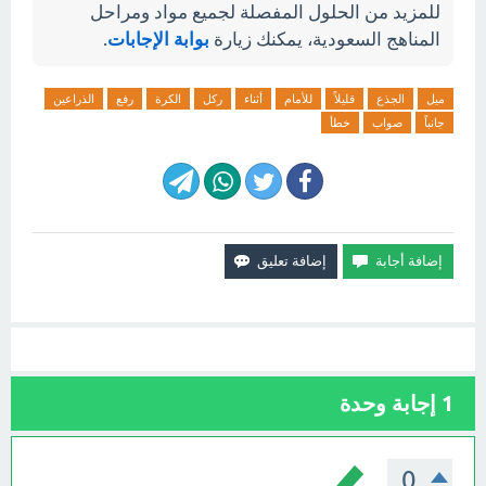
للمزيد من الحلول المفصلة لجميع مواد ومراحل
المناهج السعودية، يمكنك زيارة
بوابة الإجابات
.
ميل
الجذع
قليلاً
للأمام
أثناء
ركل
الكرة
رفع
الذراعين
جانباً
صواب
خطأ
1
إجابة وحدة
0