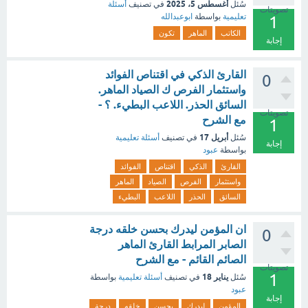
أغسطس 5، 2025
سُئل
في تصنيف
أسئلة
تصويتات
تعليمية
بواسطة
ابوعبدالله
1
الكاتب
الماهر
تكون
إجابة
القارئ الذكي في اقتناص الفوائد
0
واستثمار الفرص ك الصياد الماهر.
السائق الحذر. اللاعب البطيء. ؟ -
تصويتات
مع الشرح
1
أبريل 17
سُئل
في تصنيف
أسئلة تعليمية
إجابة
بواسطة
عبود
القارئ
الذكي
اقتناص
الفوائد
واستثمار
الفرص
الصياد
الماهر
السائق
الحذر
اللاعب
البطيء
ان المؤمن ليدرك بحسن خلقه درجة
0
الصابر المرابط القارئ الماهر
الصائم القائم - مع الشرح
تصويتات
1
يناير 18
سُئل
في تصنيف
أسئلة تعليمية
بواسطة
عبود
إجابة
المؤمن
ليدرك
بحسن
خلقه
درجة