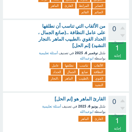
الصابر
المرابط
القارئ
الماهر
الصائم
القائم
من الألقاب التي تناسب أن نطلقها
0
على عامل النظافة ..(صانع الجمال ،
الحداد القوي ،الطبيب الماهر ،النجار
تصويتات
النشيد) [تم الحل]
1
نوفمبر 6، 2025
سُئل
في تصنيف
أسئلة تعليمية
إجابة
بواسطة
ابوعبدالله
الألقاب
تناسب
نطلقها
عامل
النظافة
صانع
الجمال
الحداد
القوي
،الطبيب
الماهر
،النجار
النشيد
القارئ الماهر هو [تم الحل]
0
يونيو 6، 2025
سُئل
في تصنيف
أسئلة تعليمية
بواسطة
ابوعبدالله
تصويتات
1
القارئ
الماهر
إجابة