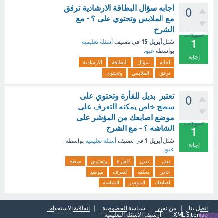
اجابه سؤال البطاقة الارشادية ترفق
0
مع الملابس وتحتوي على ؟ - مع
الشرح
تصويتات
1
أبريل 15
سُئل
في تصنيف
أسئلة تعليمية
بواسطة
عبود
إجابة
اجابه
سؤال
البطاقة
الارشادية
ترفق
الملابس
وتحتوي
تعتبر بديل للفأرة وتحتوي على
0
سطح خاص يمكنه التعرف على
موضع اصابعك من المؤشر على
تصويتات
الشاشة ؟ - مع الشرح
1
أبريل 1
سُئل
في تصنيف
أسئلة تعليمية
بواسطة
إجابة
عبود
تعتبر
بديل
للفأرة
وتحتوي
سطح
خاص
يمكنه
التعرف
موضع
اصابعك
المؤشر
الشاشة
اتصل بنا
من نحن
سياسة الخصوصية
اتفاقية الاستخدام
XML Sitemap
أرشيف الأسئلة التعليمية