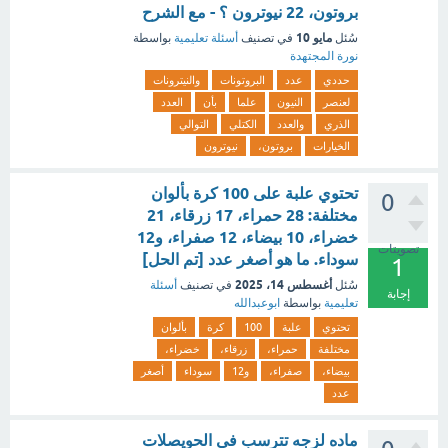
بروتون، 22 نيوترون ؟ - مع الشرح
مايو 10
سُئل
في تصنيف
أسئلة تعليمية
بواسطة
نورة المجتهدة
حددي
عدد
البروتونات
والنيترونات
لعنصر
النيون
علما
بأن
العدد
الذري
والعدد
الكتلي
التوالي
الخيارات
بروتون،
نيوترون
تحتوي علبة على 100 كرة بألوان
0
مختلفة: 28 حمراء، 17 زرقاء، 21
خضراء، 10 بيضاء، 12 صفراء، و12
تصويتات
سوداء. ما هو أصغر عدد [تم الحل]
1
أغسطس 14، 2025
سُئل
في تصنيف
أسئلة
إجابة
تعليمية
بواسطة
ابوعبدالله
تحتوي
علبة
100
كرة
بألوان
مختلفة
حمراء،
زرقاء،
خضراء،
بيضاء،
صفراء،
و12
سوداء
أصغر
عدد
ماده لزجه تترسب في الحويصلات