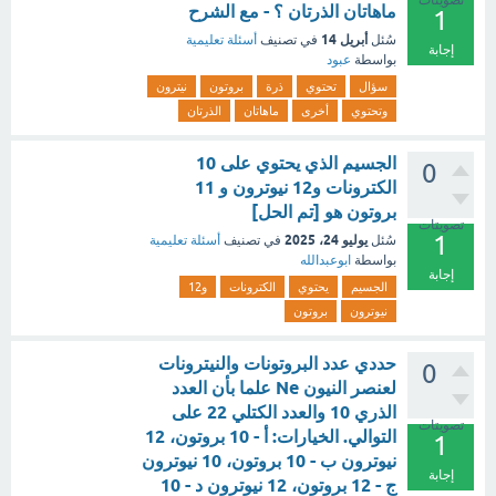
تصويتات
ماهاتان الذرتان ؟ - مع الشرح
1
أبريل 14
سُئل
في تصنيف
أسئلة تعليمية
إجابة
بواسطة
عبود
سؤال
تحتوي
ذرة
بروتون
نيترون
وتحتوي
أخرى
ماهاتان
الذرتان
الجسيم الذي يحتوي على 10
0
الكترونات و12 نيوترون و 11
بروتون هو [تم الحل]
تصويتات
1
يوليو 24، 2025
سُئل
في تصنيف
أسئلة تعليمية
بواسطة
ابوعبدالله
إجابة
الجسيم
يحتوي
الكترونات
و12
نيوترون
بروتون
حددي عدد البروتونات والنيترونات
0
لعنصر النيون Ne علما بأن العدد
الذري 10 والعدد الكتلي 22 على
تصويتات
التوالي. الخيارات: أ - 10 بروتون، 12
1
نيوترون ب - 10 بروتون، 10 نيوترون
إجابة
ج - 12 بروتون، 12 نيوترون د - 10