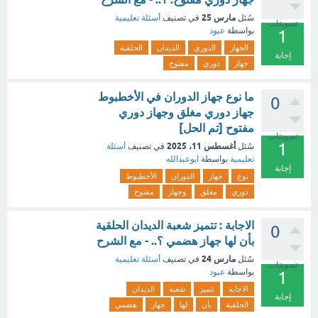
مارس 25
سُئل
في تصنيف
أسئلة تعليمية
تصويتات
بواسطة
عبود
1
الجهاز
الدوري
الديدان
الحلقية
إجابة
جهاز
دوري
مفتوح
ما نوع جهاز الدوران في الأخطبوط
0
جهاز دوري مغلق وجهاز دوري
مفتوح [تم الحل]
تصويتات
1
أغسطس 11، 2025
سُئل
في تصنيف
أسئلة
تعليمية
بواسطة
ابوعبدالله
إجابة
نوع
جهاز
الدوران
الأخطبوط
دوري
مغلق
وجهاز
مفتوح
الاجابة : تتميز شعبة الديدان الحلقية
0
بأن لها جهاز هضمي ؟.. - مع الشرح
مارس 24
سُئل
في تصنيف
أسئلة تعليمية
تصويتات
بواسطة
عبود
1
الاجابة
تتميز
شعبة
الديدان
إجابة
الحلقية
بأن
لها
جهاز
هضمي