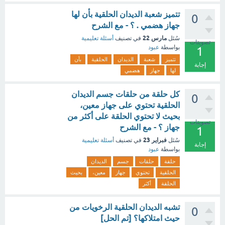
تتميز شعبة الديدان الحلقية بأن لها
0
جهاز هضمي . ؟ - مع الشرح
مارس 22
سُئل
في تصنيف
أسئلة تعليمية
تصويتات
بواسطة
عبود
1
تتميز
شعبة
الديدان
الحلقية
بأن
إجابة
لها
جهاز
هضمي
كل حلقة من حلقات جسم الديدان
0
الحلقية تحتوي على جهاز معين،
بحيث لا تحتوي الحلقة على أكثر من
تصويتات
جهاز ؟ - مع الشرح
1
فبراير 23
سُئل
في تصنيف
أسئلة تعليمية
إجابة
بواسطة
عبود
حلقة
حلقات
جسم
الديدان
الحلقية
تحتوي
جهاز
معين،
بحيث
الحلقة
أكثر
تشبه الديدان الحلقية الرخويات من
0
حيث امتلاكها؟ [تم الحل]