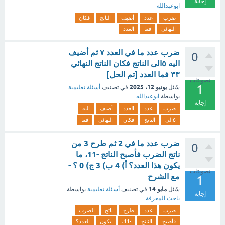
إجابة
ابوعبدالله
ضرب
عدد
أضيف
الناتج
فكان
النهائي
فما
العدد
ضرب عدد ما في العدد ٧ ثم أضيف
0
اليه ٥الى الناتج فكان الناتج النهائي
٣٣ فما العدد [تم الحل]
تصويتات
1
يونيو 12، 2025
سُئل
في تصنيف
أسئلة تعليمية
بواسطة
ابوعبدالله
إجابة
ضرب
عدد
العدد
أضيف
اليه
٥الى
الناتج
فكان
النهائي
فما
ضرب عدد ما في 2 ثم طرح 3 من
0
ناتج الضرب فأصبح الناتج -11، ما
يكون هذا العدد؟ أ) 4 ب) 3 ج) 0 ؟ -
تصويتات
مع الشرح
1
مايو 14
سُئل
في تصنيف
أسئلة تعليمية
بواسطة
إجابة
باحث المعرفة
ضرب
عدد
طرح
ناتج
الضرب
فأصبح
الناتج
-11،
يكون
العدد؟