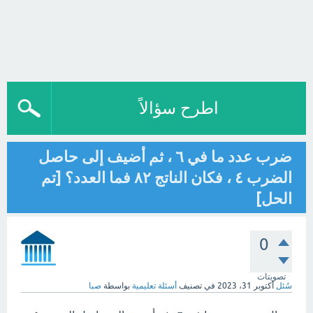
اطرح سؤالاً
ضرب عدد ما في ٦ ، ثم أضيف إلى حاصل
الضرب ٤ ، فكان الناتج ٨٢ فما العدد؟ [تم
الحل]
0
تصويتات
سُئل
أكتوبر 31، 2023
في تصنيف
أسئلة تعليمية
بواسطة
صبا