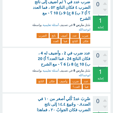
ضرب عدد في ٦ ثم أضيف إلى ناتج
0
الضرب ٤ فكان الناتج ٥٢ ، فما العدد
؟ أ) 7 ب) 8 ج) 9 د) 10 ؟ - مع
تصويتات
الشرح
1
مارس 9
سُئل
في تصنيف
أسئلة تعليمية
بواسطة
إجابة
ابوعبدالله
ضرب
عدد
أضيف
ناتج
الضرب
فكان
الناتج
فما
العدد
عدد ضرب في 2 ، وأضيف له 4 ،
0
فكان الناتج 24 . فما العدد؟ أ) 20
ب) 10 ج) 8 د) 6 ؟ - مع الشرح
تصويتات
1
مارس 8
سُئل
في تصنيف
أسئلة تعليمية
بواسطة
ابوعبدالله
إجابة
عدد
ضرب
وأضيف
فكان
الناتج
فما
العدد؟
ضُرِبَ عددٌ كُلي أصغر من ١٠ في
0
العدد٠.٨ وجُمِعَ ١٤.٤ إلى ناتج
الضرب فكان الجوابُ ٢٠ ، فماهذا
تصويتات