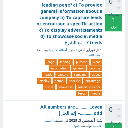
0
landing page? a) To provide
general information about a
تصويتات
company b) To capture leads
1
or encourage a specific action
إجابة
c) To display advertisements
d) To showcase social media
feeds ؟ - مع الشرح
فبراير 8
سُئل
في تصنيف
أسئلة تعليمية
بواسطة
ابوعبدالله
page
landing
purpose
what
information
general
provide
leads
capture
company
about
display
action
specific
encourage
social
showcase
advertisements
feeds
media
All numbers are ..............even
0
........... odd~ [تم الحل]
أغسطس 3، 2025
سُئل
في تصنيف
أسئلة
تصويتات
تعليمية
بواسطة
عبود