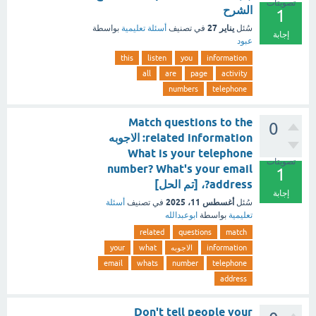
تصويتات
الشرح
1
يناير 27
سُئل
في تصنيف
أسئلة تعليمية
بواسطة
إجابة
عبود
this
listen
you
information
all
are
page
activity
numbers
telephone
Match questions to the
0
related information: الاجوبه
What is your telephone
تصويتات
number? What's your email
1
address?، [تم الحل]
إجابة
أغسطس 11، 2025
سُئل
في تصنيف
أسئلة
تعليمية
بواسطة
ابوعبدالله
related
questions
match
information
الاجوبه
what
your
email
whats
number
telephone
address
Don't tell people your