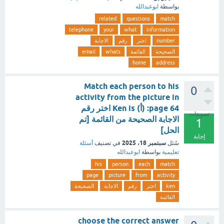
بواسطة
ابوعبدالله
related
questions
match
telephone
your
what
information
number
اختر
رقم
الاجابة
الصحيحة
القائمة
whats
email
home
address
Match each person to his
0
activity from the picture in
page 64: (أ) Ken is اختر رقم
تصويتات
الاجابة الصحيحة من القائمة [تم
1
الحل]
إجابة
سبتمبر 18، 2025
سُئل
في تصنيف
أسئلة
تعليمية
بواسطة
ابوعبدالله
his
person
each
match
page
picture
from
activity
ken
اختر
رقم
الاجابة
الصحيحة
القائمة
choose the correct answer