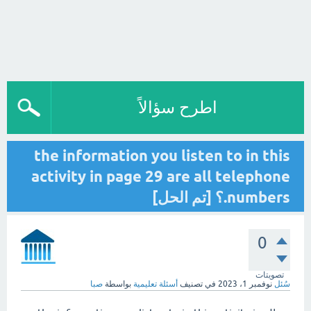
اطرح سؤالاً
the information you listen to in this
activity in page 29 are all telephone
numbers.؟ [تم الحل]
0
تصويتات
سُئل
نوفمبر 1، 2023
في تصنيف
أسئلة تعليمية
بواسطة
صبا