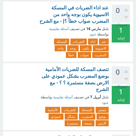
عند اداء الضربات في المسكة
0
الاسيوية يكون بوجه واحد من
المضرب صواب خطأ ؟| - مع الشرح
تصويتات
1
مارس 16
سُئل
في تصنيف
أسئلة تعليمية
بواسطة
عبود
إجابة
عند
اداء
الضربات
المسكة
الاسيوية
يكون
بوجه
واحد
المضرب
صواب
خطأ
تتصف المسكة للضربات الأمامية
0
بوضع المضرب بشكل عمودي على
الارض بصفة مستمرة ؟ ؟ - مع
تصويتات
الشرح
1
أبريل 7
سُئل
في تصنيف
أسئلة تعليمية
بواسطة
إجابة
عبود
تتصف
المسكة
للضربات
الأمامية
بوضع
المضرب
بشكل
عمودي
الارض
بصفة
مستمرة