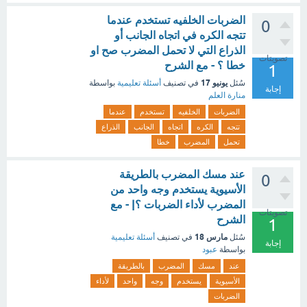
الضربات الخلفيه تستخدم عندما
0
تتجه الكره في اتجاه الجانب أو
الذراع التي لا تحمل المضرب صح او
تصويتات
خطا ؟ - مع الشرح
1
يونيو 17
سُئل
في تصنيف
أسئلة تعليمية
بواسطة
إجابة
منارة العلم
الضربات
الخلفيه
تستخدم
عندما
تتجه
الكره
اتجاه
الجانب
الذراع
تحمل
المضرب
خطا
عند مسك المضرب بالطريقة
0
الأسيوية يستخدم وجه واحد من
المضرب لأداء الضربات ؟| - مع
تصويتات
الشرح
1
مارس 18
سُئل
في تصنيف
أسئلة تعليمية
إجابة
بواسطة
عبود
عند
مسك
المضرب
بالطريقة
الأسيوية
يستخدم
وجه
واحد
لأداء
الضربات