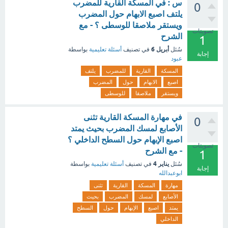
س : في المسكة القارية للمضرب
0
يلتف اصبع الابهام حول المضرب
ويستقر ملاصقا للوسطى ؟ - مع
تصويتات
الشرح
1
أبريل 6
سُئل
في تصنيف
أسئلة تعليمية
بواسطة
إجابة
عبود
المسكة
القارية
للمضرب
يلتف
اصبع
الابهام
حول
المضرب
ويستقر
ملاصقا
للوسطى
في مهارة المسكة القارية تثنى
0
الأصابع لمسك المضرب بحيث يمتد
اصبع الإبهام حول السطح الداخلي ؟
تصويتات
- مع الشرح
1
يناير 4
سُئل
في تصنيف
أسئلة تعليمية
بواسطة
إجابة
ابوعبدالله
مهارة
المسكة
القارية
تثنى
الأصابع
لمسك
المضرب
بحيث
يمتد
اصبع
الإبهام
حول
السطح
الداخلي