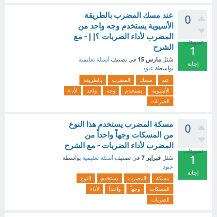
عند مسك المضرب بالطريقة
0
الأسيوية يستخدم وجه واحد من
المضرب لأداء الضربات ؟| | - مع
تصويتات
الشرح
1
مارس 15
سُئل
في تصنيف
أسئلة تعليمية
إجابة
بواسطة
عبود
عند
مسك
المضرب
بالطريقة
الأسيوية
يستخدم
وجه
واحد
لأداء
الضربات
مسكة المضرب يستخدم هذا النوع
0
من المسكات وجهاً واحداً من
المضرب لأداء الضربات - مع الشرح
تصويتات
1
فبراير 7
سُئل
في تصنيف
أسئلة تعليمية
بواسطة
عبود
إجابة
مسكة
المضرب
يستخدم
النوع
المسكات
وجهاً
واحداً
لأداء
الضربات