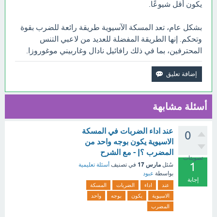
يكون أقل شيوعًا.
بشكل عام، تعد المسكة الآسيوية طريقة رائعة للضرب بقوة
وتحكم. إنها الطريقة المفضلة للعديد من لاعبي التنس
المحترفين، بما في ذلك رافائيل نادال وغاربيني موغوروزا.
أسئلة مشابهة
عند اداء الضربات في المسكة
0
الاسيوية يكون بوجه واحد من
المضرب ؟| - مع الشرح
تصويتات
1
مارس 17
سُئل
في تصنيف
أسئلة تعليمية
بواسطة
عبود
إجابة
عند
اداء
الضربات
المسكة
الاسيوية
يكون
بوجه
واحد
المضرب