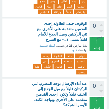
يتم
البدء
العالي
بوضع
إحدى
القدمين
أماماً
خلف
انثناء
الجذع
والركبتين
قليلاً
وارتخاء
الذراعين
الوقوف خلف الطاولة إحدى
0
القدمين متقدمة على الأخرى مع
ثني الركبتين وميل الجذع للأمام
تصويتات
قليلاً يسمى ؟.. - مع الشرح
1
مارس 25
سُئل
في تصنيف
أسئلة تعليمية
إجابة
بواسطة
عبود
الوقوف
خلف
الطاولة
إحدى
القدمين
متقدمة
الأخرى
ثني
الركبتين
وميل
الجذع
للأمام
قليلاً
يسمى
عند أداء الإرسال بوجه المضرب ثني
0
الركبتان قليلاً مع ميل الجذع إلى
الخلف قليلاً وتكون إحدى القدمين
تصويتات
متقدمة على الأخرى ويواجه الكتف
1
الأيسر الشبكة؟
إجابة