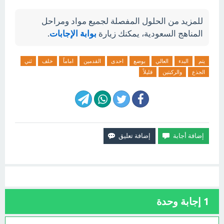
للمزيد من الحلول المفصلة لجميع مواد ومراحل
المناهج السعودية، يمكنك زيارة
بوابة الإجابات
.
يتم
البدء
العالي
بوضع
احدى
القدمين
اماماً
خلف
ثني
الجذع
والركبتين
قليلاً
1
إجابة وحدة