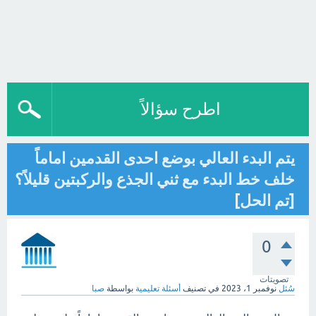
اطرح سؤالاً
يتم البدء العالي بوضع احدى القدمين اماماً
خلف خط البدء مع ثني الجذع والركبتين قليلاً؟
[تم الحل]
0
تصويتات
سُئل
نوفمبر 1، 2023
في تصنيف
أسئلة تعليمية
بواسطة
صبا