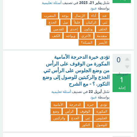
يناير 21، 2025
سُئل
في تصنيف
أسئلة تعليمية
بواسطة
عبود
عند
أداء
الإرسال
بوجه
المضرب
ثني
الركبتان
قليلاً
ميل
الجذع
الخلف
وتكون
إحدى
القدمين
متقدمة
الأخرى
ويواجه
الكتف
الأيسر
الشبكة؟
تؤدى خبرة الدحرجة الأمامية
0
المكورة من الوقوف على الرأس
من وضع الجلوس على الرأس ثني
تصويتات
الجذع والركبتين للوصول إلى وضع
1
التكور. ؟ - مع الشرح
إجابة
أبريل 22
سُئل
في تصنيف
أسئلة تعليمية
بواسطة
عبود
تؤدى
خبرة
الدحرجة
الأمامية
المكورة
الوقوف
الرأس
وضع
الجلوس
ثني
الجذع
والركبتين
للوصول
التكور