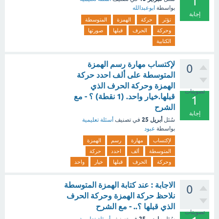
1
بواسطة
ابوعبدالله
إجابة
تؤثر
حركة
الهمزة
المتوسطة
وحركة
الحرف
قبلها
صورتها
الكتابية
لإكتساب مهارة رسم الهمزة
0
المتوسطة على ألف احدد حركة
الهمزة وحركة الحرف الذي
تصويتات
قبلها.خيار واحد. (1 نقطة) ؟ - مع
1
الشرح
إجابة
أبريل 25
سُئل
في تصنيف
أسئلة تعليمية
بواسطة
عبود
لإكتساب
مهارة
رسم
الهمزة
المتوسطة
ألف
احدد
حركة
وحركة
الحرف
قبلها
خيار
واحد
الاجابة : عند كتابة الهمزة المتوسطة
0
نلاحظ حركة الهمزة وحركة الحرف
الذي قبلها ؟.. - مع الشرح
تصويتات
مارس 25