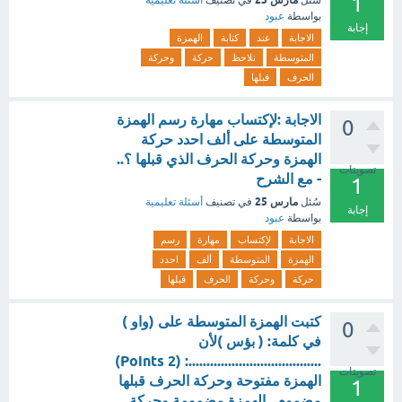
1
سُئل
في تصنيف
أسئلة تعليمية
بواسطة
عبود
إجابة
الاجابة
عند
كتابة
الهمزة
المتوسطة
نلاحظ
حركة
وحركة
الحرف
قبلها
الاجابة :لإكتساب مهارة رسم الهمزة
0
المتوسطة على ألف احدد حركة
الهمزة وحركة الحرف الذي قبلها ؟..
تصويتات
- مع الشرح
1
مارس 25
سُئل
في تصنيف
أسئلة تعليمية
إجابة
بواسطة
عبود
الاجابة
لإكتساب
مهارة
رسم
الهمزة
المتوسطة
ألف
احدد
حركة
وحركة
الحرف
قبلها
كتبت الهمزة المتوسطة على (واو )
0
في كلمة: ( بؤس )لأن
.....................................: (2 Points)
تصويتات
الهمزة مفتوحة وحركة الحرف قبلها
1
مضموم . الهمزة مضمومة وحركة